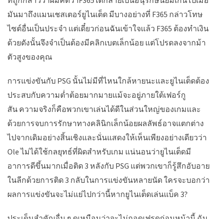
ที่ถูกกล่าวว่าผมคิดว่าF365
ได้กลายเป็นอนุรักษ์นิยมเกินไปเมื่อ
มันมาถึงแมนเชสเตอร์ยูไนเต็ด มีบางอย่างที่ F365 กล่าวโทษ
ไซต์อื่นเป็นประจำ แต่เดี๋ยวก่อนฉันเข้าใจแล้ว F365 ต้องทำเงิน
ด้วยดังนั้นจึงจำเป็นต้องมีคลิกเบตเล็กน้อย แต่โปรดลงจากม้า
ตัวสูงของคุณ
การแข่งขันกับ PSG นั้นไม่มีที่ไหนใกล้หายนะและยูไนเต็ดต้อง
ประสบกับความต่ำต้อยมากมายแม้จะอยู่ภายใต้เฟอร์กู
สัน ความจริงก็คือพวกเขาเล่นได้ดีในส่วนใหญ่ของเกมและ
ด้วยการจบการรักษาทางคลินิกเล็กน้อยผลลัพธ์อาจแตกต่าง
ไปจากเดิมอย่างสิ้นเชิงและนั่นแสดงให้เห็นเพียงอย่างเดียวว่า
Ole ไม่ได้ใช้กลยุทธ์ที่ผิดสำหรับเกม แน่นอนว่ายูไนเต็ดมี
อาการดีขึ้นมากเมื่อติด 3 หลังกับ PSG แต่พวกเขาก็รู้สึกอับอาย
ในลีกด้วยการติด 3 กลับในการแข่งขันหลายนัด ใครจะบอกว่า
ผลการแข่งขันจะไม่แย่ไปกว่านี้หากยูไนเต็ดเล่นแบ็ค 3?
ประเด็นสำคัญอื่น ๆ ดูเหมือนว่าจะไม่ถอดเฟรดก่อนหน้านี้ ฉัน