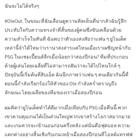
ฉันจะไม่ได้จริงๆ
#OleOut. ในขณะที่ฉันเลื่อนดูความคิดเห็นที่น่ากลัวฉันรู้สึก
ประทับใจกับความทรงจำที่สั้นของผู้คนซึ่งขับเคลื่อนด้วย
ความสำเร็จในทันที ฉันพบว่าตัวเองสงสัยว่าแฟน ๆ ยูไนเต็ด
เหล่านี้จำได้ไหมว่าเราน่าสงสารแค่ไหนเมื่อเราเผชิญหน้ากับ
PSG ในแชมเปี้ยนส์ลีกเมื่อน้อยกว่าสองปีก่อน? ทีมที่ประกอบ
ด้วยผู้เล่นโดยเฉลี่ยที่ไม่สามารถฝันว่าจะได้ไปไหนใกล้ ๆ
ปัจจุบันนี้เริ่มต้นที่สิบเอ็ด ฉันนึกภาพว่าแฟน ๆ คนเดียวกันนี้ที่
ตอนนี้กำลังเรียกร้องให้หัวของ Ole กำลังคร่ำครวญถึง
ลักษณะโดยเฉลี่ยของทีมของเราเมื่อสองปีก่อน
ผมคิดว่ายูไนเต็ดทำได้ดีมาก
เมื่อเทียบกับ PSG เมื่อคืน
นี้ พวก
เขาควบคุมเกมได้เป็นส่วนใหญ่พวกเขาสร้างโอกาสมากมาย
และเกมควรจะเข้านอนก่อนครึ่งหลัง แต่นั่นคือฟุตบอล ความ
แตกต่างอย่างสิ้นเชิงกับเกมเหย้าเมื่อสองปีก่อนที่โอลด์แทรฟฟ