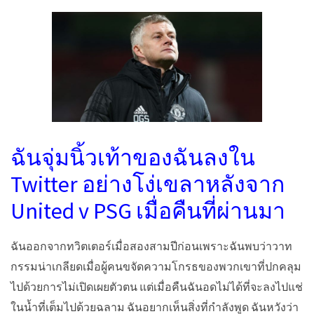
ฉันจุ่มนิ้วเท้าของฉันลงใน
Twitter อย่างโง่เขลาหลังจาก
United v PSG เมื่อคืนที่ผ่านมา
ฉันออกจากทวิตเตอร์เมื่อสองสามปีก่อนเพราะฉันพบว่าวาท
กรรมน่าเกลียดเมื่อผู้คนขจัดความโกรธของพวกเขาที่ปกคลุม
ไปด้วยการไม่เปิดเผยตัวตน แต่เมื่อคืนฉันอดไม่ได้ที่จะลงไปแช่
ในน้ำที่เต็มไปด้วยฉลาม ฉันอยากเห็นสิ่งที่กำลังพูด ฉันหวังว่า