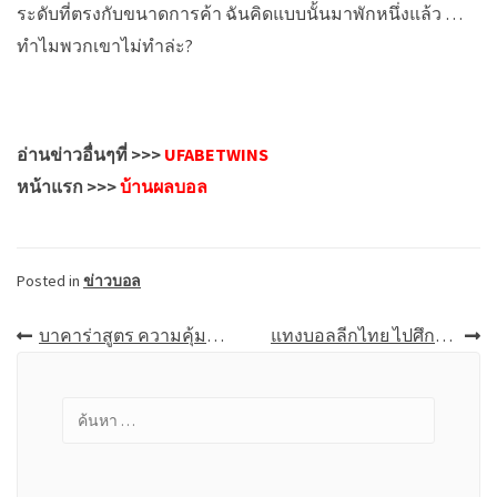
ระดับที่ตรงกับขนาดการค้า ฉันคิดแบบนั้นมาพักหนึ่งแล้ว …
ทำไมพวกเขาไม่ทำล่ะ?
อ่านข่าวอื่นๆที่ >>>
UFABETWINS
หน้าแรก >>>
บ้านผลบอล
Posted in
ข่าวบอล
เมนู
บาคาร่าสูตร ความคุ้มค่าที่มีให้กับนักพนัน
แทงบอลลีกไทย ไปศึกษาดูว่าการแทงบอลออนไลน์ไม่ได้ยากอย่างที่คิด
นำทาง
ค้นหา
เรื่อง
สำหรับ: