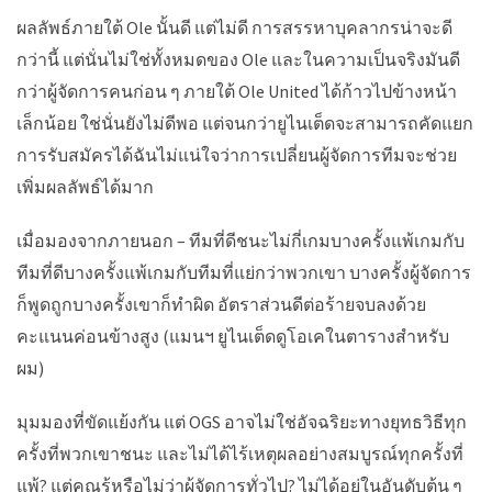
ผลลัพธ์ภายใต้ Ole นั้นดี แต่ไม่ดี การสรรหาบุคลากรน่าจะดี
กว่านี้ แต่นั่นไม่ใช่ทั้งหมดของ Ole และในความเป็นจริงมันดี
กว่าผู้จัดการคนก่อน ๆ ภายใต้ Ole United ได้ก้าวไปข้างหน้า
เล็กน้อย ใช่นั่นยังไม่ดีพอ แต่จนกว่ายูไนเต็ดจะสามารถคัดแยก
การรับสมัครได้ฉันไม่แน่ใจว่าการเปลี่ยนผู้จัดการทีมจะช่วย
เพิ่มผลลัพธ์ได้มาก
เมื่อมองจากภายนอก – ทีมที่ดีชนะไม่กี่เกมบางครั้งแพ้เกมกับ
ทีมที่ดีบางครั้งแพ้เกมกับทีมที่แย่กว่าพวกเขา บางครั้งผู้จัดการ
ก็พูดถูกบางครั้งเขาก็ทำผิด อัตราส่วนดีต่อร้ายจบลงด้วย
คะแนนค่อนข้างสูง (แมนฯ ยูไนเต็ดดูโอเคในตารางสำหรับ
ผม)
มุมมองที่ขัดแย้งกัน แต่ OGS อาจไม่ใช่อัจฉริยะทางยุทธวิธีทุก
ครั้งที่พวกเขาชนะ และไม่ได้ไร้เหตุผลอย่างสมบูรณ์ทุกครั้งที่
แพ้? แต่คุณรู้หรือไม่ว่าผู้จัดการทั่วไป? ไม่ได้อยู่ในอันดับต้น ๆ