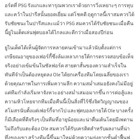
อร์ดที่ PSG รังแกและทารุณพวกเราด้วยการวิ่งเหยาะๆ การทุบ
และคว้าในปารีสนั้นยอดเยี่ยม แต่โชคดี ฤดูกาลนี้เราสมควรได้
รับชัยชนะในปารีสและแม้ว่า PSG สมควรได้รับชัยชนะเมื่อคืน
นี้ยูไนเต็ดเล่นฟุตบอลได้ไกลและดีกว่าเมื่อสองปีก่อน
ยูไนเต็ดได้เห็นผู้จัดการหลายคนเข้ามาแล้วนับตั้งแต่การ
เกษียณอายุของเฟอร์กี้ซึ่งล้มเหลวภายใต้การตรวจสอบข้อเท็จ
จริงอย่างเข้มข้นในซัลฟอร์ด สายตาสั้นของความสำเร็จใน
ทันทีจำเป็นต้องหยุดลง Ole ได้ยกเครื่องทีมโดยเฉลี่ยของเรา
ด้วยคุณภาพในการเพิ่มความลึก ความสม่ำเสมอยังคงไม่มีอยู่
แต่ทีมกำลังเริ่มหาจังหวะอย่างสม่ำเสมอมากขึ้น การต่อสู้และ
ความหิวโหยจากทีมเมื่อคืนนี้เป็นสิ่งที่ไร้ซึ่งจิตวิญญาณของ
สโมสรนับตั้งแต่เฟอร์กี้จากไป และฟุตบอลภายใต้ Ole บางครั้ง
ก็มีเลือดที่ดีจริงๆ เป็นทีมที่อายุน้อยและน่าตื่นเต้นโดยมีเพดาน
ไม่ถึงกับแตะต้อง Ole สมควรได้รับเครดิตสำหรับผลงานที่น่า
ทึ่งของเขา สร้างทีมนี้ขึ้นมาใหม่ด้วยความยุ่งยากขั้นต่ำฟื้นฟู