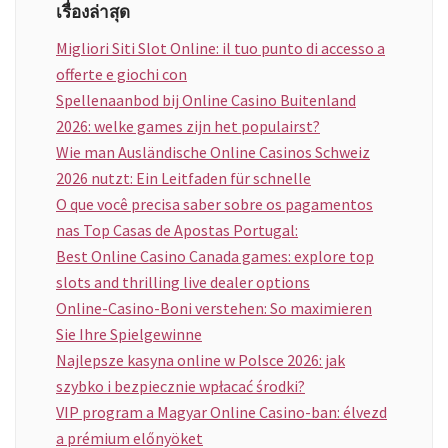
เรื่องล่าสุด
Migliori Siti Slot Online: il tuo punto di accesso a
offerte e giochi con
Spellenaanbod bij Online Casino Buitenland
2026: welke games zijn het populairst?
Wie man Ausländische Online Casinos Schweiz
2026 nutzt: Ein Leitfaden für schnelle
O que você precisa saber sobre os pagamentos
nas Top Casas de Apostas Portugal:
Best Online Casino Canada games: explore top
slots and thrilling live dealer options
Online-Casino-Boni verstehen: So maximieren
Sie Ihre Spielgewinne
Najlepsze kasyna online w Polsce 2026: jak
szybko i bezpiecznie wpłacać środki?
VIP program a Magyar Online Casino-ban: élvezd
a prémium előnyöket