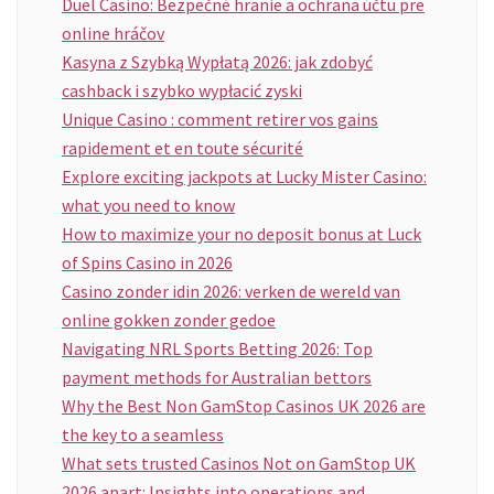
Duel Casino: Bezpečné hranie a ochrana účtu pre
online hráčov
Kasyna z Szybką Wypłatą 2026: jak zdobyć
cashback i szybko wypłacić zyski
Unique Casino : comment retirer vos gains
rapidement et en toute sécurité
Explore exciting jackpots at Lucky Mister Casino:
what you need to know
How to maximize your no deposit bonus at Luck
of Spins Casino in 2026
Casino zonder idin 2026: verken de wereld van
online gokken zonder gedoe
Navigating NRL Sports Betting 2026: Top
payment methods for Australian bettors
Why the Best Non GamStop Casinos UK 2026 are
the key to a seamless
What sets trusted Casinos Not on GamStop UK
2026 apart: Insights into operations and