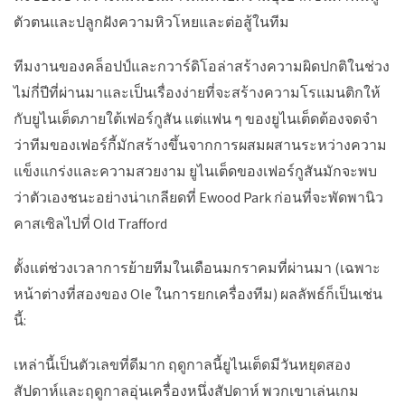
ตัวตนและปลูกฝังความหิวโหยและต่อสู้ในทีม
ทีมงานของคล็อปป์และกวาร์ดิโอล่าสร้างความผิดปกติในช่วง
ไม่กี่ปีที่ผ่านมาและเป็นเรื่องง่ายที่จะสร้างความโรแมนติกให้
กับยูไนเต็ดภายใต้เฟอร์กูสัน แต่แฟน ๆ ของยูไนเต็ดต้องจดจำ
ว่าทีมของเฟอร์กี้มักสร้างขึ้นจากการผสมผสานระหว่างความ
แข็งแกร่งและความสวยงาม ยูไนเต็ดของเฟอร์กูสันมักจะพบ
ว่าตัวเองชนะอย่างน่าเกลียดที่ Ewood Park ก่อนที่จะพัดพานิว
คาสเซิลไปที่ Old Trafford
ตั้งแต่ช่วงเวลาการย้ายทีมในเดือนมกราคมที่ผ่านมา (เฉพาะ
หน้าต่างที่สองของ Ole ในการยกเครื่องทีม) ผลลัพธ์ก็เป็นเช่น
นี้:
เหล่านี้เป็นตัวเลขที่ดีมาก ฤดูกาลนี้ยูไนเต็ดมีวันหยุดสอง
สัปดาห์และฤดูกาลอุ่นเครื่องหนึ่งสัปดาห์ พวกเขาเล่นเกม