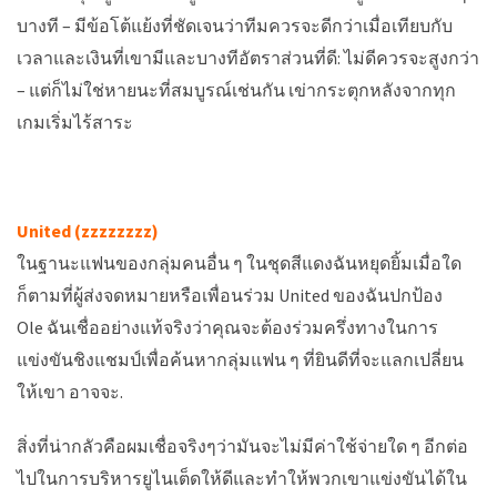
บางที – มีข้อโต้แย้งที่ชัดเจนว่าทีมควรจะดีกว่าเมื่อเทียบกับ
เวลาและเงินที่เขามีและบางทีอัตราส่วนที่ดี: ไม่ดีควรจะสูงกว่า
– แต่ก็ไม่ใช่หายนะที่สมบูรณ์เช่นกัน เข่ากระตุกหลังจากทุก
เกมเริ่มไร้สาระ
United (zzzzzzzz)
ในฐานะแฟนของกลุ่มคนอื่น ๆ ในชุดสีแดงฉันหยุดยิ้มเมื่อใด
ก็ตามที่ผู้ส่งจดหมายหรือเพื่อนร่วม United ของฉันปกป้อง
Ole ฉันเชื่ออย่างแท้จริงว่าคุณจะต้องร่วมครึ่งทางในการ
แข่งขันชิงแชมป์เพื่อค้นหากลุ่มแฟน ๆ ที่ยินดีที่จะแลกเปลี่ยน
ให้เขา อาจจะ.
สิ่งที่น่ากลัวคือผมเชื่อจริงๆว่ามันจะไม่มีค่าใช้จ่ายใด ๆ อีกต่อ
ไปในการบริหารยูไนเต็ดให้ดีและทำให้พวกเขาแข่งขันได้ใน