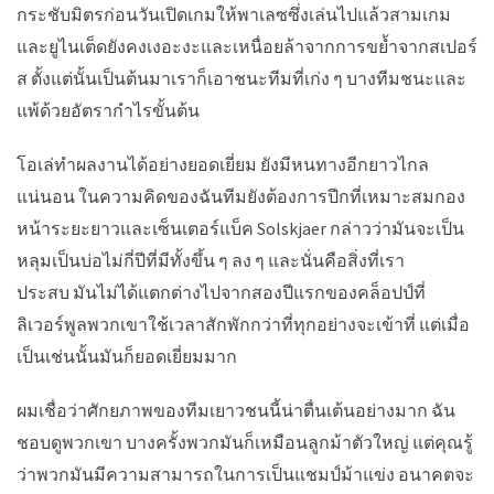
กระชับมิตรก่อนวันเปิดเกมให้พาเลซซึ่งเล่นไปแล้วสามเกม
และยูไนเต็ดยังคงเงอะงะและเหนื่อยล้าจากการขย้ำจากสเปอร์
ส ตั้งแต่นั้นเป็นต้นมาเราก็เอาชนะทีมที่เก่ง ๆ บางทีมชนะและ
แพ้ด้วยอัตรากำไรขั้นต้น
โอเล่ทำผลงานได้อย่างยอดเยี่ยม ยังมีหนทางอีกยาวไกล
แน่นอน ในความคิดของฉันทีมยังต้องการปีกที่เหมาะสมกอง
หน้าระยะยาวและเซ็นเตอร์แบ็ค Solskjaer กล่าวว่ามันจะเป็น
หลุมเป็นบ่อไม่กี่ปีที่มีทั้งขึ้น ๆ ลง ๆ และนั่นคือสิ่งที่เรา
ประสบ มันไม่ได้แตกต่างไปจากสองปีแรกของคล็อปป์ที่
ลิเวอร์พูลพวกเขาใช้เวลาสักพักกว่าที่ทุกอย่างจะเข้าที่ แต่เมื่อ
เป็นเช่นนั้นมันก็ยอดเยี่ยมมาก
ผมเชื่อว่าศักยภาพของทีมเยาวชนนี้น่าตื่นเต้นอย่างมาก ฉัน
ชอบดูพวกเขา บางครั้งพวกมันก็เหมือนลูกม้าตัวใหญ่ แต่คุณรู้
ว่าพวกมันมีความสามารถในการเป็นแชมป์ม้าแข่ง อนาคตจะ