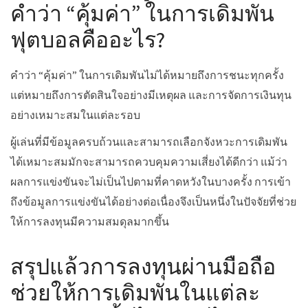
คำว่า “คุ้มค่า” ในการเดิมพัน
ฟุตบอลคืออะไร?
คำว่า “คุ้มค่า” ในการเดิมพันไม่ได้หมายถึงการชนะทุกครั้ง
แต่หมายถึงการตัดสินใจอย่างมีเหตุผล และการจัดการเงินทุน
อย่างเหมาะสมในแต่ละรอบ
ผู้เล่นที่มีข้อมูลครบถ้วนและสามารถเลือกจังหวะการเดิมพัน
ได้เหมาะสมมักจะสามารถควบคุมความเสี่ยงได้ดีกว่า แม้ว่า
ผลการแข่งขันจะไม่เป็นไปตามที่คาดหวังในบางครั้ง
การเข้า
ถึงข้อมูลการแข่งขันได้อย่างต่อเนื่องจึงเป็นหนึ่งในปัจจัยที่ช่วย
ให้การลงทุนมีความสมดุลมากขึ้น
สรุปแล้วการลงทุนผ่านมือถือ
ช่วยให้การเดิมพันในแต่ละ