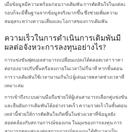
เมื่อข้อมูลมีความพร้อมก่อนวางเดิมพัน การตัดสินใจในแต่ละ
รอบก็จะมีพื้นฐานจากข้อมูลจริงมากขึ้น ซึ่งช่วยเพิ่มความ
สมดุลระหว่างความเสี่ยงและโอกาสของการเดิมพัน
ความเร็วในการดำเนินการเดิมพันมี
ผลต่อจังหวะการลงทุนอย่างไร?
การแข่งขันฟุตบอลสามารถเปลี่ยนแปลงได้ตลอดเวลา ราคา
ต่อรองอาจปรับขึ้นหรือลงภายในเวลาไม่กี่นาที หากขั้นตอน
การวางเดิมพันใช้เวลานานเกินไป ผู้เล่นอาจพลาดช่วงเวลาที่
เหมาะสม
การเข้าถึงระบบผ่านมือถือช่วยให้ผู้เล่นสามารถเลือกคู่แข่งขัน
และยืนยันการเดิมพันได้อย่างรวดเร็ว ความรวดเร็วในขั้นตอน
เหล่านี้ช่วยให้การตัดสินใจเกิดขึ้นในช่วงเวลาที่ข้อมูลยัง
สอดคล้องกับสถานการณ์ของเกม
ในมุมของการลงทุน การ
สามารถตอบสนองต่อสถานการณ์ของเกมได้ทันเวลาเป็น