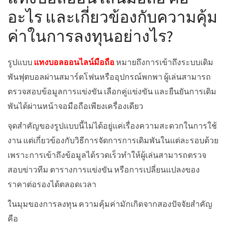
อะไร และเกี่ยวข้องกับความคุ้ม
ค่าในการลงทุนอย่างไร?
รูปแบบ
แทงบอลออนไลน์มือถือ
หมายถึงการเข้าถึงระบบเดิม
พันฟุตบอลผ่านสมาร์ตโฟนหรืออุปกรณ์พกพา ผู้เล่นสามารถ
ตรวจสอบข้อมูลการแข่งขัน เลือกคู่แข่งขัน และยืนยันการเดิม
พันได้ผ่านหน้าจอมือถือเพียงเครื่องเดียว
จุดสำคัญของรูปแบบนี้ไม่ได้อยู่แค่เรื่องความสะดวกในการใช้
งาน แต่เกี่ยวข้องกับวิธีการจัดการการเดิมพันในแต่ละรอบด้วย
เพราะการเข้าถึงข้อมูลได้รวดเร็วทำให้ผู้เล่นสามารถตรวจ
สอบข่าวทีม ตารางการแข่งขัน หรือการเปลี่ยนแปลงของ
ราคาต่อรองได้ตลอดเวลา
ในมุมของการลงทุน ความคุ้มค่ามักเกิดจากสองปัจจัยสำคัญ
คือ