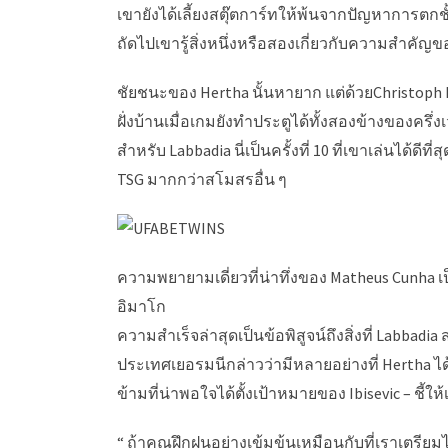
เขายังได้เลี้ยงสตุ๊ตการ์ทให้พ้นจากปัญหาการตกช
ถัดไปเขารู้สิ่งหนึ่งหรือสองเกี่ยวกับความสำคั
ชัยชนะของ Hertha นั้นหายาก แต่ด้วยChristop
ฝั่งบ้านเมื่อเกมยังทำประตูได้ทั้งสองข้างของครึ่
สำหรับ Labbadia นี่เป็นครั้งที่ 10 ที่เขาเล่นได
TSG มากกว่าสโมสรอื่น ๆ
ความพยายามเดี่ยวที่น่าทึ่งของ Matheus Cunha 
อิมาโก
ความสำเร็จล่าสุดเป็นข้อพิสูจน์ถึงสิ่งที่ Labb
ประเทศเยอรมนีกล่าวว่ามีหลายอย่างที่ Hertha ได
ข้ามที่น่าพอใจได้ตั้งเป้าหมายของ Ibisevic – ชี้ให
“ ถ้าคุณฝึกฝนอย่างเข้มข้นเหมือนกับที่เราเตรียม