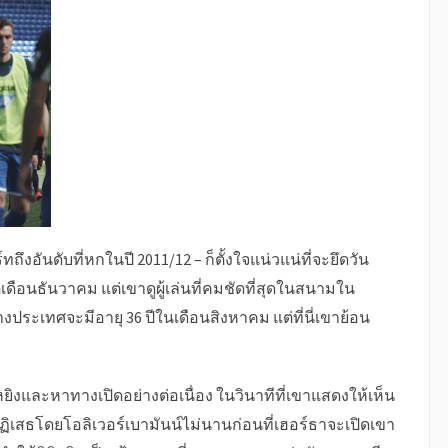
ทถึงอันดับที่หกในปี 2011/12 – ก็ตั้งใจแน่วแน่ที่จะยึดวัน
ต่เดือนธันวาคม แต่เขาดูผู้เล่นที่คมชัดที่สุดในสนามใน
งประเทศจะมีอายุ 36 ปีในเดือนสิงหาคม แต่ที่นี่เขาย้อน
หยิงและหาทางเปิดอย่างต่อเนื่อง ในวินาทีที่เขาแสดงให้เห็น
ปฏิเสธโดยโอลิเวอร์เบามันน์ไม่นานก่อนที่เฮอร์ธาจะเปิดเขา