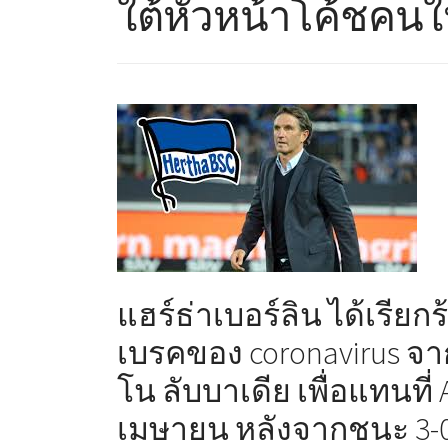
ใต้หัวหน้าโค้ชคนให
แฮร์ธ่าเบอร์ลิน ได้เรียก
เบรคของ coronavirus จาก
โน ลับบาเดีย เพื่อแทนที่
เมษายน หลังจากชนะ 3-0