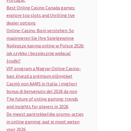
Portugal:
Best Online Casino Canada games:
explore top slots and thrilling live
dealer options
Online-Casino-Boni verstehen: So
maximieren Sie Ihre Spielgewinne
Najlepsze kasyna online w Polsce 2026:
jak szybko i bezpiecznie wpłacać
środki?
VIP program a Magyar Online Casino-
ban: élvezd a prémium előnyöket
Casinò non AAMS in Italia: i migliori
bonus di benvenuto del 2026 da non
The future of online gaming: trends
and insights for players in 2026
De meest aantrekkelijke promo-acties
in online gaming: wat je moet weten
voor 2026