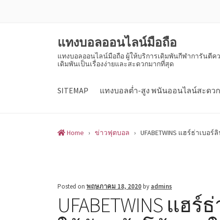
Skip
to
content
แทงบอลออนไลน์มือถือ
แทงบอลออนไลน์มือถือ ผู้ให้บริการเดิมพันกีฬาการันตีค
เดิมพันเป็นเรื่องง่ายและสะดวกมากที่สุด
SITEMAP
แทงบอลต่ำ-สูง พนันออนไลน์สะดวก
Home
›
ข่าวฟุตบอล
›
UFABETWINS แฮร์ธ่าเบอร์ลิ
Posted on
พฤษภาคม 18, 2020
by
admins
UFABETWINS แฮร์ธ่า