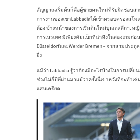
สัญญาณเริ่มต้นก็คือผู้ชายคนใหม่ที่รับผิดชอบส
การงานของเขาLabbadiaได้เข้าครอบครองสโมสรที
ต้อง ข้างหน้าของการเริ่มต้นใหม่บุนเดสลีกา, หญ
การเนรเทศ มีเพียงคัมแบ็กที่น่าทึ่งในสองเกมก่อน
DüsseldorfและWerder Bremen – จากสามประตูล
ยิ่ง
แม้ว่า Labbadia รู้ว่าต้องมีอะไรบ้างในการเปลี
ช่วงไม่กี่ปีที่ผ่านมาแม้ว่าครั้งนี้เขาหวังที่จะ
แสนเครียด