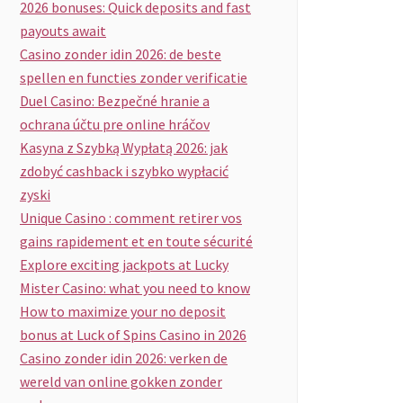
2026 bonuses: Quick deposits and fast
payouts await
Casino zonder idin 2026: de beste
spellen en functies zonder verificatie
Duel Casino: Bezpečné hranie a
ochrana účtu pre online hráčov
Kasyna z Szybką Wypłatą 2026: jak
zdobyć cashback i szybko wypłacić
zyski
Unique Casino : comment retirer vos
gains rapidement et en toute sécurité
Explore exciting jackpots at Lucky
Mister Casino: what you need to know
How to maximize your no deposit
bonus at Luck of Spins Casino in 2026
Casino zonder idin 2026: verken de
wereld van online gokken zonder