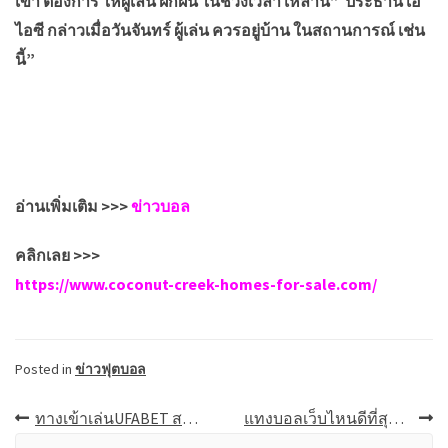
เขา ต้องการ ให้ผู้เล่น ฝึกฝน ในช่วงเวลา เหล่านี้” ประธาน เอ
ไอซี กล่าวเมื่อวันจันทร์ ผู้
เล่น ควรอยู่บ้าน ในสถานการณ์ เช่น
นี้”
อ่านเพิ่มเติม >>>
ข่าวบอล
คลิกเลย >>>
https://www.coconut-creek-homes-for-sale.com/
Posted in
ข่าวฟุตบอล
เมนู
ทางเข้าเล่นUFABET สมัครใช้งานแทงบอล กับเว็บเราไม่ผ่านเอเย่นต์
แทงบอลเว็บไหนดีที่สุด แทงบอลมือถือดีอย่างไร รวดเร็วปลอดภัยและสามารถทำเงินได้ทุกที่ทุกเวลา