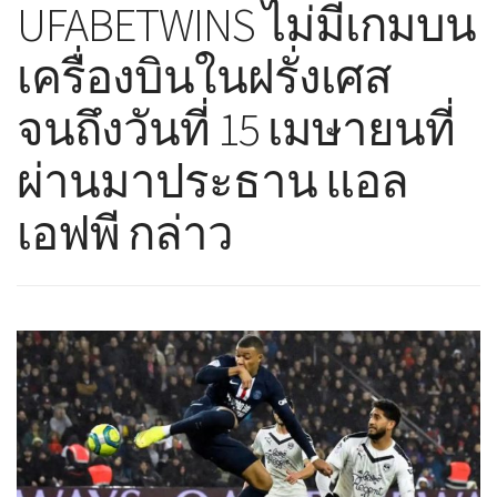
UFABETWINS ไม่มีเกมบน
เครื่องบินในฝรั่งเศส
จนถึงวันที่ 15 เมษายนที่
ผ่านมาประธาน แอล
เอฟพี กล่าว