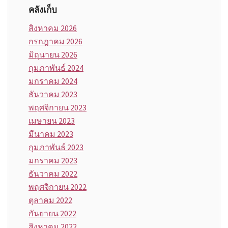
คลังเก็บ
สิงหาคม 2026
กรกฎาคม 2026
มิถุนายน 2026
กุมภาพันธ์ 2024
มกราคม 2024
ธันวาคม 2023
พฤศจิกายน 2023
เมษายน 2023
มีนาคม 2023
กุมภาพันธ์ 2023
มกราคม 2023
ธันวาคม 2022
พฤศจิกายน 2022
ตุลาคม 2022
กันยายน 2022
สิงหาคม 2022