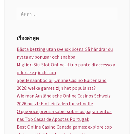
นำทาง
ค้นหา
เรื่อง
สำหรับ:
เรื่องล่าสุด
Bästa betting utan svensk licens: Så här drar du
nytta av bonusar och snabba
Migliori Siti Slot Online: il tuo punto di accesso a
offerte e giochi con
Spellenaanbod bij Online Casino Buitenland
2026: welke games zijn het populairst?
Wie man Ausländische Online Casinos Schweiz
2026 nutzt: Ein Leitfaden für schnelle
O que você precisa saber sobre os pagamentos
nas Top Casas de Apostas Portugal:
Best Online Casino Canada games: explore top