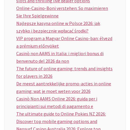
slots and thrilling live dealer options
Online-Casino-Boni verstehen: So maximieren
Sie Ihre Spielgewinne
Najlepsze kasyna online w Polsce 2026: jak
szybko i bezpiecznie wpłacać środki?
VIP program a Magyar Online Casino-ban: élvezd
a prémium előnyöket
Casinò non AAMS in Italia: i migliori bonus di
benvenuto del 2026 da non
The future of online gaming: trends and insights
for players in 2026
De meest aantrekkelijke promo-acties in online
gaming: wat je moet weten voor 2026
Casinò Non AAMS Online 2026: guida per i
principianti sui metodi di pagamento e
The ultimate guide to Online Pokies NZ 2026:
Discover top mobile gaming options and
Neosurf Casino Australia 2026: Explore top