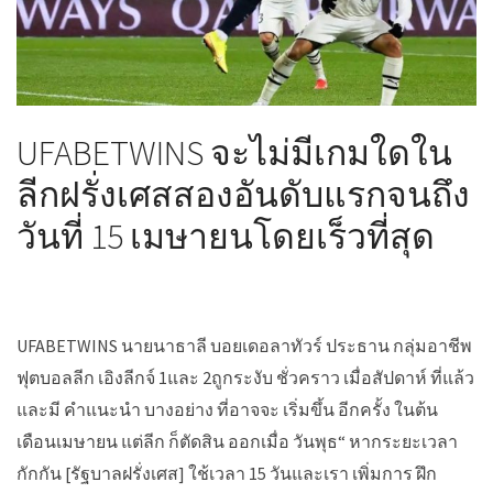
UFABETWINS จะไม่มีเกมใดใน
ลีกฝรั่งเศสสองอันดับแรกจนถึง
วันที่ 15 เมษายนโดยเร็วที่สุด
UFABETWINS นายนาธาลี บอยเดอลาทัวร์ ประธาน กลุ่มอาชีพ
ฟุตบอลลีก เอิงลีกจ์ 1และ 2ถูกระงับ ชั่วคราว เมื่อสัปดาห์ ที่แล้ว
และมี คำแนะนำ บางอย่าง ที่อาจจะ เริ่มขึ้น อีกครั้ง ในต้น
เดือนเมษายน แต่ลีก ก็ตัดสิน ออกเมื่อ วันพุธ“ หากระยะเวลา
กักกัน [รัฐบาลฝรั่งเศส] ใช้เวลา 15 วันและเรา เพิ่มการ ฝึก