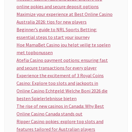
online pokies and secure deposit options
Maximize your experience at Best Online Casino
Australia 2026: tips for new players
Beginner’s guide to NRL Sports Betting:
essential steps to start your journey
Hoe MamaBet Casino jou helpt veilig te spelen
met topbonussen
Atefia Casino payment options: ensuring fast
and secure transactions for every player
Experience the excitement of 3 Royal Coins
Casino: Explore top slots and jackpots in
Online Casino Echtgeld: Welche Boni 2026 die
besten Spielerlebnisse bieten
The rise of new casinos in Canada: Why Best
Online Casino Canada stands out
Ripper Casino pokies: explore top slots and
features tailored for Australian players