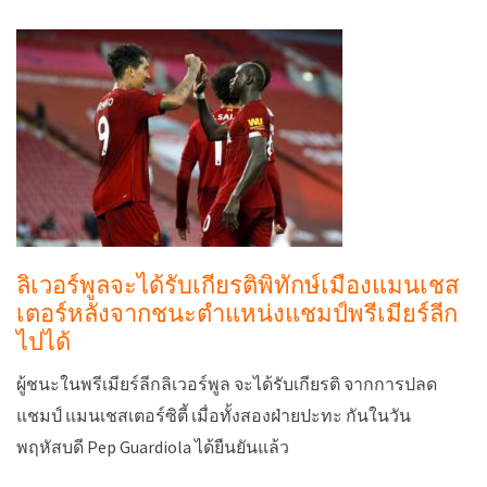
ลิเวอร์พูลจะได้รับเกียรติพิทักษ์เมืองแมนเชส
เตอร์หลังจากชนะตำแหน่งแชมป์พรีเมียร์ลีก
ไปได้
ผู้ชนะในพรีเมียร์ลีกลิเวอร์พูล จะได้รับเกียรติ จากการปลด
แชมป์ แมนเชสเตอร์ซิตี้ เมื่อทั้งสองฝ่ายปะทะ กันในวัน
พฤหัสบดี Pep Guardiola ได้ยืนยันแล้ว