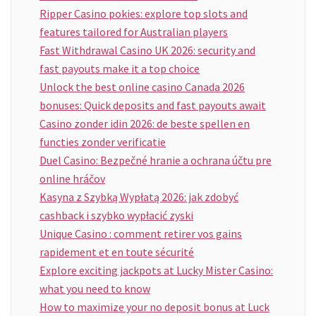
Ripper Casino pokies: explore top slots and
features tailored for Australian players
Fast Withdrawal Casino UK 2026: security and
fast payouts make it a top choice
Unlock the best online casino Canada 2026
bonuses: Quick deposits and fast payouts await
Casino zonder idin 2026: de beste spellen en
functies zonder verificatie
Duel Casino: Bezpečné hranie a ochrana účtu pre
online hráčov
Kasyna z Szybką Wypłatą 2026: jak zdobyć
cashback i szybko wypłacić zyski
Unique Casino : comment retirer vos gains
rapidement et en toute sécurité
Explore exciting jackpots at Lucky Mister Casino:
what you need to know
How to maximize your no deposit bonus at Luck