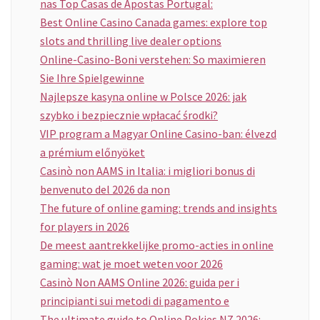
nas Top Casas de Apostas Portugal:
Best Online Casino Canada games: explore top
slots and thrilling live dealer options
Online-Casino-Boni verstehen: So maximieren
Sie Ihre Spielgewinne
Najlepsze kasyna online w Polsce 2026: jak
szybko i bezpiecznie wpłacać środki?
VIP program a Magyar Online Casino-ban: élvezd
a prémium előnyöket
Casinò non AAMS in Italia: i migliori bonus di
benvenuto del 2026 da non
The future of online gaming: trends and insights
for players in 2026
De meest aantrekkelijke promo-acties in online
gaming: wat je moet weten voor 2026
Casinò Non AAMS Online 2026: guida per i
principianti sui metodi di pagamento e
The ultimate guide to Online Pokies NZ 2026: