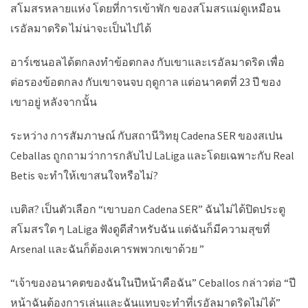
สโมสรหลายแห่ง โดยที่การเข้าพัก ของสโมสรแม่ดูเหมือน
เรอัลมาดริด ไม่น่าจะเป็นไปได้
อาร์เซนอลได้ตกลงทำข้อตกลง กับเขาและเรอัลมาดริด เพื่อ
ต่อรองข้อตกลง กับเขาจนจบ ฤดูกาล แต่อนาคตที่ 23 ปี ของ
เขาอยู่ หลังจากนั้น
ระหว่าง การสัมภาษณ์ กับสถานีวิทยุ Cadena SER ของสเปน
Ceballas ถูกถามว่าการกลับไป LaLiga และโดยเฉพาะกับ Real
Betis จะทำให้เขาสนใจหรือไม่?
เบติส? เป็นตัวเลือก “เขาบอก Cadena SER” ฉันไม่ได้ปิดประตู
สโมสรใด ๆ LaLiga ฟังดูดีสำหรับฉัน แต่ฉันก็มีความสุขที่
Arsenal และฉันก็ต้องเคารพพวกเขาด้วย ”
“เจ้าของอนาคตของฉันในปีหน้าคือฉัน” Ceballos กล่าวต่อ “ปี
หน้าฉันต้องการเล่นและฉันแทบจะทำที่เรอัลมาดริดไม่ได้”