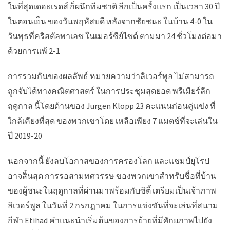
ในที่สุดเดอะเรดส์ ก็ผนึกทีมชาติ ลีกเป็นครั้งแรก เป็นเวลา 30 ปี
ในตอนเย็น ของวันพฤหัสบดี หลังจากชัยชนะ ในบ้าน 4-0 ใน
วันพุธที่คริสตัลพาเลซ ในเมอร์ซีย์ไซด์ ตามมา 24 ชั่วโมงต่อมา
ด้วยการแพ้ 2-1
การรวมกันของผลลัพธ์ หมายความว่าลิเวอร์พูล ไม่สามารถ
ถูกจับได้ทางคณิตศาสตร์ ในการประชุมสุดยอด พรีเมียร์ลีก
ฤดูกาล นี้โดยด้านของ Jurgen Klopp 23 คะแนนก่อนคู่แข่ง ที่
ใกล้เคียงที่สุด ของพวกเขาโดย เหลือเพียง 7 แมตช์ที่จะเล่นใน
ปี 2019-20
นอกจากนี้ ยังลบโอกาสของการครองโลก และแชมป์ยุโรป
อาจสิ้นสุด การรอสามทศวรรษ ของพวกเขาสำหรับชื่อที่บ้าน
ของผู้ชนะในฤดูกาลที่ผ่านมาพร้อมกับซิตี้ เตรียมเป็นเจ้าภาพ
ลิเวอร์พูล ในวันที่ 2 กรกฎาคม ในการแข่งขันที่จะเล่นที่สนาม
กีฬา Etihad คำแนะนำเริ่มต้นของการย้ายที่มีศักยภาพไปยัง