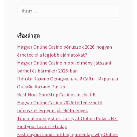
นำทาง
ค้นหา
เรื่อง
สำหรับ:
เรื่องล่าสุด
Magyar Online Casino bónuszok 2026: hogyan
érheted el a legjobb ajánlatokat?
Magyar Online Casino mobil élmény: játszani
bárhol és bármikor 2026-ban
Пин Ап Казино Официальный Сайт – Играть в
Онлайн Казино Pin Up
Best Non-GamStop Casinos in the UK
Magyar Online Casino 2026: felfedezhető
bónuszok és gyors játékélmények
Top real money slots to try at Online Pokies NZ:
Find your favorite today
Fast payouts and thrilling gameplay: why Online