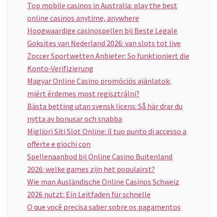
Top mobile casinos in Australia: play the best
online casinos anytime, anywhere
Hoogwaardige casinospellen bij Beste Legale
Goksites van Nederland 2026: van slots tot live
Zoccer Sportwetten Anbieter: So funktioniert die
Konto‑Verifizierung
Magyar Online Casino promóciós ajánlatok:
miért érdemes most regisztrálni?
Bästa betting utan svensk licens: Så här drar du
nytta av bonusar och snabba
Migliori Siti Slot Online: il tuo punto di accesso a
offerte e giochi con
Spellenaanbod bij Online Casino Buitenland
2026: welke games zijn het populairst?
Wie man Ausländische Online Casinos Schweiz
2026 nutzt: Ein Leitfaden für schnelle
O que você precisa saber sobre os pagamentos