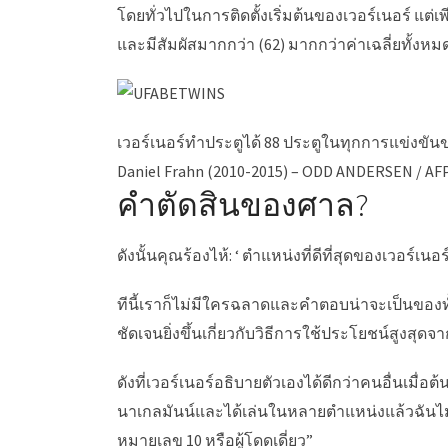
โดยทั่วไปในการติดตั้งเริ่มต้นของเวอร์เนอร์ แต
และมีสัมผัสมากกว่า (62) มากกว่าค่าเฉลี่ยทั้งหมด
เวอร์เนอร์ทำประตูได้ 88 ประตูในทุกการแข่งขัน
Daniel Frahn (2010-2015)
– ODD ANDERSEN / AFP
คำตัดสินของศาล?
ดังนั้นคุณร้องไห้: ‘ ตำแหน่งที่ดีที่สุดของเวอร์เนอร
ทีนี้เราก็ไม่มีใครฉลาดและคำตอบน่าจะเป็นของทั้
ชัดเจนยิ่งขึ้นเกี่ยวกับวิธีการใช้ประโยชน์สูงสุดจา
ดังที่เวอร์เนอร์อธิบายตัวเองได้ดีกว่าคนอื่นเมื่อ
นาเกลมันน์และได้เล่นในหลายตำแหน่งแล้วฉันไม่
หมายเลข 10 หรือผู้โดดเดี่ยว”