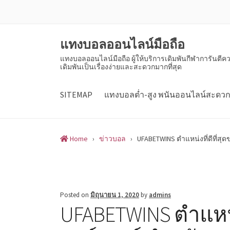
Skip
to
content
แทงบอลออนไลน์มือถือ
แทงบอลออนไลน์มือถือ ผู้ให้บริการเดิมพันกีฬาการันตีค
เดิมพันเป็นเรื่องง่ายและสะดวกมากที่สุด
SITEMAP
แทงบอลต่ำ-สูง พนันออนไลน์สะดวก
Home
›
ข่าวบอล
›
UFABETWINS ตำแหน่งที่ดีที่สุด
Posted on
มิถุนายน 1, 2020
by
admins
UFABETWINS ตำแหน่ง