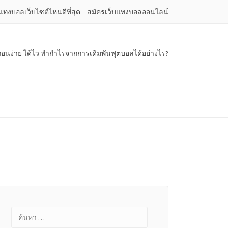
แทงบอลเว็บไซต์ไหนดีที่สุด
สมัครเว็บแทงบอลออนไลน์
นง่าย ได้ไว ทำกำไรจากการเดิมพันฟุตบอลได้อย่างไร?
ค้นหา