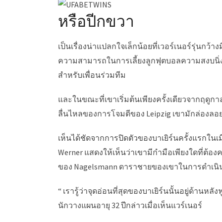
หรือปีกขวา
เป็นเรื่องน่าแปลกใจเล็กน้อยที่เวอร์เนอร์รุ่นก
ความสามารถในการเลี้ยงลูกฟุตบอลความสงบนิ่งต
สำหรับเพื่อนร่วมทีม
และในขณะที่เขาเริ่มต้นเพียงครั้งเดียวจากฤดูกาลนี
ลื่นไหลของการโจมตีของ Leipzig เขามักล่องลอยไ
เห็นได้ชัดจากการปิดตัวของบาเยิร์นครั้งแรกในเมื
Werner แสดงให้เห็นว่าเขามีกำมือเพียงใดที่ต้องค
ของ Nagelsmann ดาราชายของเขาในการดำเนิ
“ เรารู้ว่าจุดอ่อนที่สุดของบาเยิร์นนั้นอยู่ด้านห
นักวางแผนอายุ 32 ปีกล่าวเมื่อเห็นแวร์เนอร์