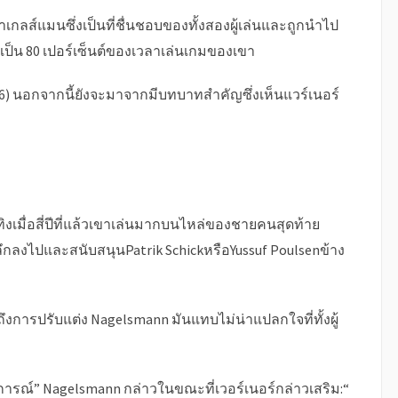
กลส์แมนซึ่งเป็นที่ชื่นชอบของทั้งสองผู้เล่นและถูกนำไป
นเป็น 80 เปอร์เซ็นต์ของเวลาเล่นเกมของเขา
16) นอกจากนี้ยังจะมาจากมีบทบาทสำคัญซึ่งเห็นแวร์เนอร์
ิงเมื่อสี่ปีที่แล้วเขาเล่นมากบนไหล่ของชายคนสุดท้าย
กลงไปและสนับสนุนPatrik SchickหรือYussuf Poulsenข้าง
ถึงการปรับแต่ง Nagelsmann มันแทบไม่น่าแปลกใจที่ทั้งผู้
ารณ์” Nagelsmann กล่าวในขณะที่เวอร์เนอร์กล่าวเสริม:“