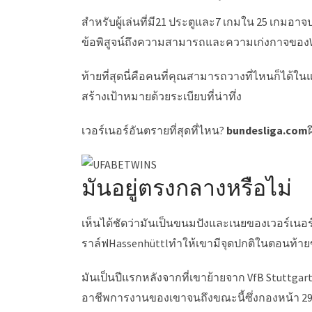
สำหรับผู้เล่นที่มี21 ประตูและ7 เกมใน 25 เกมอา
ข้อพิสูจน์ถึงความสามารถและความเก่งกาจของ
ท้ายที่สุดนี่คือคนที่คุณสามารถวางที่ไหนก็ไ
สร้างเป้าหมายด้วยระเบียบที่น่าทึ่ง
เวอร์เนอร์อันตรายที่สุดที่ไหน?
bundesliga.com
มันอยู่ตรงกลางหรือไม่
เห็นได้ชัดว่ามันเป็นขนมปังและเนยของเวอร์เนอร์ซ
ราล์ฟHassenhüttlทำให้เขามีจุดปกติในตอนท้าย
มันเป็นปีแรกหลังจากที่เขาย้ายจาก VfB Stuttgart ไ
อาชีพการงานของเขาจนถึงขณะนี้ซึ่งกองหน้า 29 