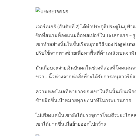
เวอร์เนอร์ (อันดับที่ 2) ได้ทำประตูสี่ประตูในยู
ซิกที่สนามท็อตแนมฮ็อทสเปอร์ใน 16 เลกแรก
– ร
เขาทำอย่างนั้นในชั้นเรียนยุทธวิธีของ Nagelsmann 
ปรับใช้จากทางซ้ายเพื่อหาพื้นที่ด้านหลังเบน
มันเกือบจะจ่ายเงินปันผลในช่วงที่สองที่โดดเด่น
ขวา – นิ้วห่างจากห่อสิ่งที่จะได้รับการอนุสาวรีย
ความหลงไหลที่หายากของเขาในคืนนั้นเป็นเพียง
ซ้ายมือขึ้นเป้าหมายทุก 67 นาทีในกระบวนการ
ไม่เพียงแค่นั้นเขายังได้บรรจุการโจมตีระยะไก
เขาได้มากขึ้นเมื่อย้ายออกไปกว้าง