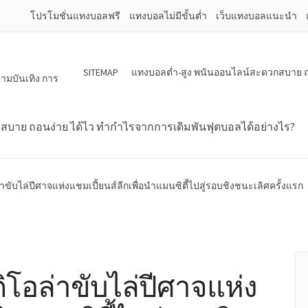
โปรโมชั่นแทงบอลฟรี
แทงบอลไม่มีขั้นต่ำ
เว็บแทงบอลแนะนำ
SITEMAP
แทงบอลต่ำ-สูง พนันออนไลน์สะดวกสบาย ถอ
วามบันเทิง การ
สบาย ถอนง่าย ได้ไว ทำกำไรจากการเดิมพันฟุตบอลได้อย่างไร?
าขับไล่ปีศาจแห่งแชมเปี้ยนส์ลีกเพื่อนำแมนซิตี้ไปสู่รอบชิงชนะเลิศครั้งแรก
ิโอล่าขับไล่ปีศาจแห่ง