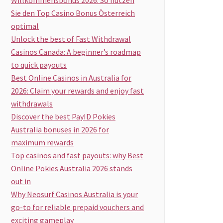
Willkommensbonus 2026: So nutzen
Sie den Top Casino Bonus Österreich
optimal
Unlock the best of Fast Withdrawal
Casinos Canada: A beginner’s roadmap
to quick payouts
Best Online Casinos in Australia for
2026: Claim your rewards and enjoy fast
withdrawals
Discover the best PayID Pokies
Australia bonuses in 2026 for
maximum rewards
Top casinos and fast payouts: why Best
Online Pokies Australia 2026 stands
out in
Why Neosurf Casinos Australia is your
go-to for reliable prepaid vouchers and
exciting gameplay