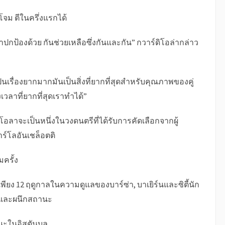
โจม ตีในครึ่งแรกได้
ปกป้องด้วย กันช่วยเหลือซึ่งกันและกัน” กวาร์ดิโอล่ากล่าว
็นเรื่องยากมากมันเป็นสิ่งที่ยากที่สุดสำหรับคุณภาพของคู่
เวลาที่ยากที่สุดเราทำได้”
อลาจะเป็นหนึ่งในวงดนตรีที่ได้รับการคัดเลือกจากผู้
าร์โลอันเชล็อตติ
มครั้ง
เพียง 12 ฤดูกาลในความดูแลของบาร์ซ่า, บาเยิร์นและซิตี้นัก
านและผนึกสถานะ
นะในอิสตันบูล .