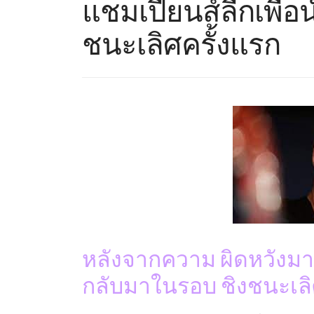
แชมเปี้ยนส์ลีกเพื่อ
ชนะเลิศครั้งแรก
หลังจากความ ผิดหวังม
กลับมาในรอบ ชิงชนะเลิศ