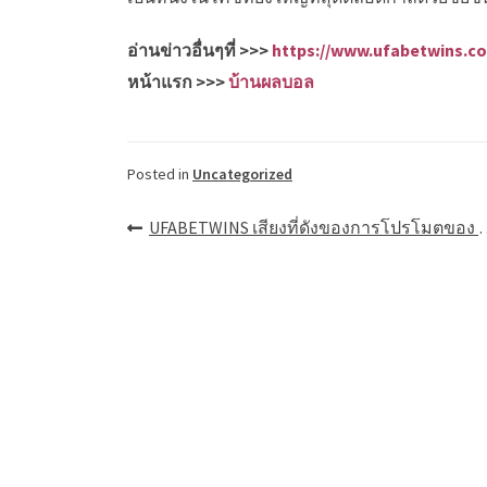
อ่านข่าวอื่นๆที่ >>>
https://www.ufabetwins.c
หน้าแรก >>>
บ้านผลบอล
Posted in
Uncategorized
เมนู
UFABETWINS เสียงที่ดังของการโปรโมตของ สโมสรฟุตบอ
นำทาง
เรื่อง