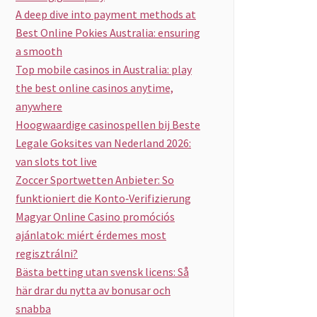
A deep dive into payment methods at
Best Online Pokies Australia: ensuring
a smooth
Top mobile casinos in Australia: play
the best online casinos anytime,
anywhere
Hoogwaardige casinospellen bij Beste
Legale Goksites van Nederland 2026:
van slots tot live
Zoccer Sportwetten Anbieter: So
funktioniert die Konto‑Verifizierung
Magyar Online Casino promóciós
ajánlatok: miért érdemes most
regisztrálni?
Bästa betting utan svensk licens: Så
här drar du nytta av bonusar och
snabba