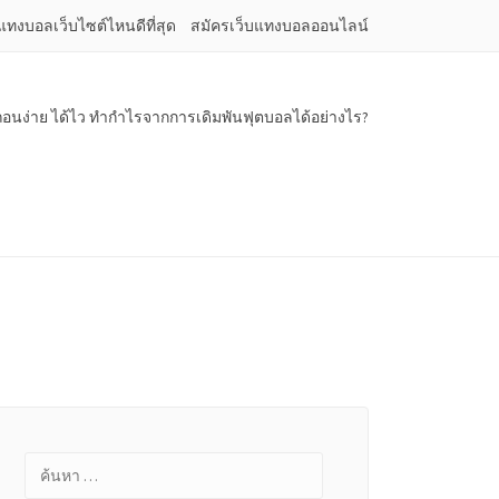
แทงบอลเว็บไซต์ไหนดีที่สุด
สมัครเว็บแทงบอลออนไลน์
นง่าย ได้ไว ทำกำไรจากการเดิมพันฟุตบอลได้อย่างไร?
ค้นหา