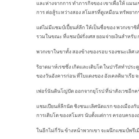
และห่างจากการ ทำภารกิจของ เขาเพื่อให้ แมนเชสเ
การ ต่อสู้ระหว่างสอง สโมสรที่ดูเหมือน ทรัพยากรที่
แต่ไม่มีแชมป์เปี้ยนส์ลีก ให้เป็นชื่อของ พวกเขาซิ
รวมในขณะ ที่แชมป์ฝรั่งเศส ยอมจ่ายเงินสำหรับ 
พวกเขาในขาทั้ง สองข้างของรอบ รองชนะเลิศ เ
ริยาดมาห์เรซซึ่ง เกิดและเติบโต ในปารีสทำประตู ไ
ของวันอังคารก่อน ที่ใบแดงของ อังเคลดิมาเรีย จะเ
เฟอร์นันดินโญ่ปัด ออกจากยุโรป ที่น่าสังเวชอีกคร
แชมเปียนส์ลีกนัด ชิงชนะเลิศนัดแรก ของเมืองกับเ
การเติบโต ของสโมสร นับตั้งแต่การ ครอบครองอ
ในอีกไม่กี่วัน ข้างหน้าพวกเขา จะผนึกแชมป์พรีเมีย