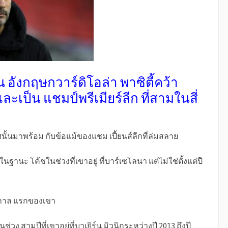
 อังกฤษกวาร์ดิโอล่า พาซิตี้คว้า
ละเป็น แชมป์พรีเมียร์ลีก ที่สามในสี่
ั้นมาพร้อม กับข้อแม้ของแชม เปี้ยนส์ลีกที่ล่มสลาย
ฐานะ โค้ชในช่วงที่เขาอยู่ ที่บาร์เซโลนา แต่ไม่ใช่ตั้งแต่ปี
ฤดูกาล แรกของเขา
วง สามปีที่เขาอยู่ที่บาเยิร์น มิวนิกระหว่างปี 2013 ถึงปี