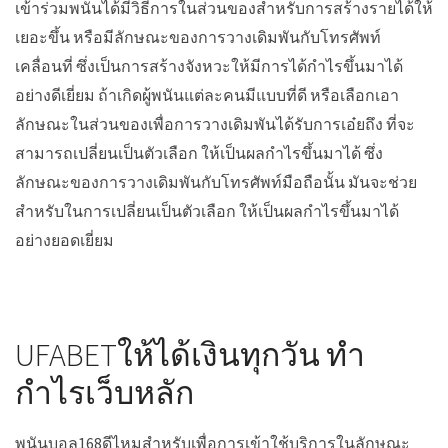
เข้าร่วมพนันได้มีวิธีการในส่วนของสำหรับการสร้างรายได้ให้
เยอะขึ้น หรือมีลักษณะของการวางเดิมพันกับโทรศัพท์
เคลื่อนที่ ซึ่งเป็นการสร้างจังหวะให้มีการได้กำไรขึ้นมาได้
อย่างดีเยี่ยม ถ้าเกิดผู้พนันแต่ละคนมีแบบที่ดี หรือเลือกเอา
ลักษณะในส่วนของเพื่อการวางเดิมพันได้รับการเอ๋ยถึง ที่จะ
สามารถเปลี่ยนเป็นตัวเลือก ให้เป็นผลกำไรขึ้นมาได้ ซึ่ง
ลักษณะของการวางเดิมพันกับโทรศัพท์มือถือนั้น มันจะช่วย
สำหรับในการเปลี่ยนเป็นตัวเลือก ให้เป็นผลกำไรขึ้นมาได้
อย่างยอดเยี่ยม
UFABETให้ได้เงินทุกวัน ทำ
กำไรเว็บหลัก
พนันบอล168ดีไหมสำหรับเพื่อการเข้าใช้บริการในลักษณะ