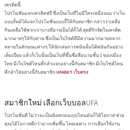
เครดิตนี้
โปรโมชั่นแจกเครดิตฟรี ซึ่งเป็นเว็บที่ไม่มีใครเหมือนนะว่าเว็บ
แบบงั้นมิได้แจกโปรโมชั่นแบบงี้ให้กับสมาชิก กล่าวว่าเหลือ
กินเหลือใช้พวกเราบางทีอาจเป็นได้ก็ได้ สุดที่รักจิตใจเครดิต
มากมายๆให้กับท่าน ซึ่งเป็นเว็บไซต์ที่มีความมากมายหลาก
หลายในลักษณะต่างๆ ให้นักเล่นการพนันนั้นได้พนันกันอย่าง
เต็มเปี่ยม แล้วก็เว็บนั้นเป็นเว็บที่ขึ้นชื่อลือนามชั้น 1 ของเมือง
ไทย มีเว็บไซต์ไหนที่กล้าแจกอย่างนี้กับสมาชิก มีเว็บไซต์ไหน
ที่กล้าใส่อย่างนี้กับสมาชิก
UFABET เว็บตรง
สมาชิกใหม่ เลือกเว็บบอลUFA
โปรโมชั่นดี ไม่ว่าจะเป็นข้อตกลงแบบไหนมันก็ได้โอกาส ช่วย
คุณได้โอกาสดีกว่ามากเพิ่มขึ้น โดยเฉพาะ การเลือกใช้งาน