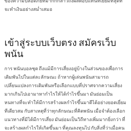
ของความปลอดภัยที่มากกกล่าวถึงผลตอบแทนที่เยี่ยมที่สุดที่
จะทำเงินอย่างสม่ำเสมอ
เข้าสู่ระบบเว็บตรง สมัครเว็บ
พนัน
การ พนันบอลชุด ถึงแม้มีการเสี่ยงอยู่บ้างในส่วนของเพื่อการ
เดิมพันไปในแต่ละลักษณะ ถ้าหากผู้เล่นพนันสามารถ
เปลี่ยนแปลงการเดิมพันหรือเลือกแบบที่ปราศจากความเสี่ยง
มากเกินไปเอามาหากำไรให้ได้กำไรขึ้นมา มันย่อมเป็น
หนทางที่จะทำให้มีการสร้างผลกำไรขึ้นมาดีได้อย่างยอดเยี่ยม
ทีเดียวสม กับสาเหตุที่ว่าทุกลักษณะที่คิดพนัน เมื่อจำต้องเลือก
แนวทางที่มิได้มีการเสี่ยง มันย่อมเป็นวิถีทางเพิ่มมากยิ่งกว่า ที่
จะสร้างผลกำไรให้เกิดขึ้นมา ที่คุณลงทุนไป กับสิ่งที่ว่าเมื่อคน