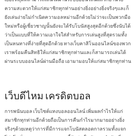
ความสะดวกให้แก่สมาชิกทุกท่านอย่างยิ่งอย่างยิ่งจริงๆและก็
ยังเล่นง่ายไม่กำเนิดความอลหม่านอีกด้วยไม่ว่าจะเป็นพวกมือ
ใหม่หรือผู้เชี่ยวชาญนั้นยังจะได้รับโบนัสสูงสุดอีกด้วยซึ่งนับได้
ว่าเป็นแบบที่ให้ความเอาใจใส่สำหรับการเล่นสูงที่สุดรวมทั้ง
เป็นหนทางที่ง่ายที่สุดอีกด้วย ทางเว็บคาสิโนออนไลน์ของพวก
เราพร้อมคืนสิทธิให้แก่สมาชิกทุกท่านและก็สามารถเล่นได้
ผ่านระบบออนไลน์ผ่านมือถือ เอามามอบให้แก่สมาชิกทุกท่าน
เว็บดีไหม เครดิตบอล
การพนันบอล เว็บไซต์แทงบอลออนไลน์ เพิ่มผลกำไรให้แก่
สมาชิกทุกท่านอีกด้วยถือเป็นการคืนกำไรมากมายอย่างยิ่ง
จริงๆด้วยเหตุว่าการที่มีการแจกโบนัสตลอดกาลรวมทั้งแจก