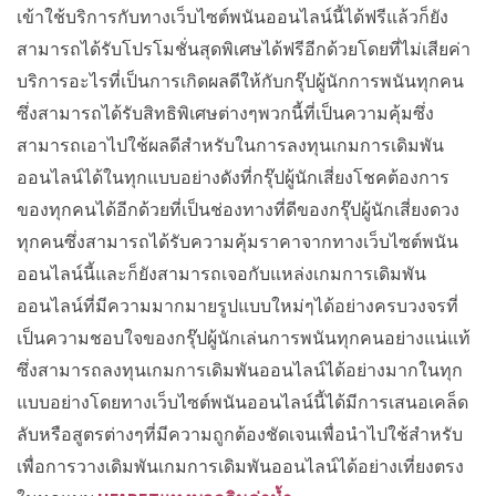
เข้าใช้บริการกับทางเว็บไซต์พนันออนไลน์นี้ได้ฟรีแล้วก็ยัง
สามารถได้รับโปรโมชั่นสุดพิเศษได้ฟรีอีกด้วยโดยที่ไม่เสียค่า
บริการอะไรที่เป็นการเกิดผลดีให้กับกรุ๊ปผู้นักการพนันทุกคน
ซึ่งสามารถได้รับสิทธิพิเศษต่างๆพวกนี้ที่เป็นความคุ้มซึ่ง
สามารถเอาไปใช้ผลดีสำหรับในการลงทุนเกมการเดิมพัน
ออนไลน์ได้ในทุกแบบอย่างดังที่กรุ๊ปผู้นักเสี่ยงโชคต้องการ
ของทุกคนได้อีกด้วยที่เป็นช่องทางที่ดีของกรุ๊ปผู้นักเสี่ยงดวง
ทุกคนซึ่งสามารถได้รับความคุ้มราคาจากทางเว็บไซต์พนัน
ออนไลน์นี้และก็ยังสามารถเจอกับแหล่งเกมการเดิมพัน
ออนไลน์ที่มีความมากมายรูปแบบใหม่ๆได้อย่างครบวงจรที่
เป็นความชอบใจของกรุ๊ปผู้นักเล่นการพนันทุกคนอย่างแน่แท้
ซึ่งสามารถลงทุนเกมการเดิมพันออนไลน์ได้อย่างมากในทุก
แบบอย่างโดยทางเว็บไซต์พนันออนไลน์นี้ได้มีการเสนอเคล็ด
ลับหรือสูตรต่างๆที่มีความถูกต้องชัดเจนเพื่อนำไปใช้สำหรับ
เพื่อการวางเดิมพันเกมการเดิมพันออนไลน์ได้อย่างเที่ยงตรง