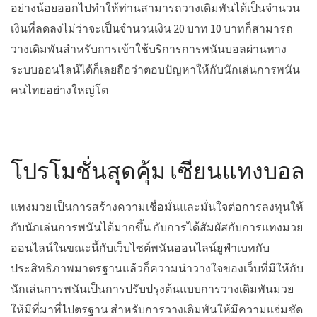
อย่างน้อยออกไปทำให้ท่านสามารถวางเดิมพันได้เป็นจำนวน
เงินที่ลดลงไม่ว่าจะเป็นจำนวนเงิน 20 บาท 10 บาทก็สามารถ
วางเดิมพันสำหรับการเข้าใช้บริการการพนันบอลผ่านทาง
ระบบออนไลน์ได้ก็เลยถือว่าตอบปัญหาให้กับนักเล่นการพนัน
คนไทยอย่างใหญ่โต
โปรโมชั่นสุดคุ้ม เซียนแทงบอล
แทงมวย เป็นการสร้างความเชื่อมั่นและมั่นใจต่อการลงทุนให้
กับนักเล่นการพนันได้มากขึ้น กับการได้สัมผัสกับการแทงมวย
ออนไลน์ในขณะนี้กับเว็บไซต์พนันออนไลน์ยูฟ่าเบทกับ
ประสิทธิภาพมาตรฐานแล้วก็ความน่าวางใจของเว็บที่มีให้กับ
นักเล่นการพนันเป็นการปรับปรุงต้นแบบการวางเดิมพันมวย
ให้มีที่มาที่ไปตรฐาน สำหรับการวางเดิมพันให้มีความแจ่มชัด