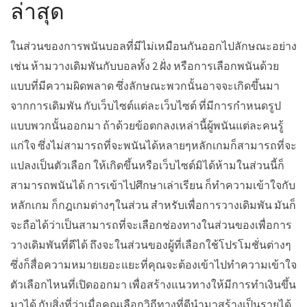
ล่าสุด
ในส่วนของการพนันบอลที่มีไม่เหมือนกันออกไปลักษณะอย่าง
เช่น ห้ามวางเดิมพันกับบอลทั้ง 2 ฝั่ง หรือการเลือกพนันด้วย
แบบที่มีความผิดพลาด ซึ่งลักษณะพวกนั้นอาจจะเกิดขึ้นมา
จากการเดิมพัน กับเว็บไซต์แต่ละเว็บไซต์ ที่มีการกำหนดรูป
แบบพวกนั้นออกมา ถ้าด้วยข้อตกลงเหล่านี้ผู้พนันแต่ละคนรู้
แก่ใจ ซึ่งไม่สามารถที่จะพนันได้หลายๆหลักเกมก็สามารถที่จะ
แปลงเป็นตัวเลือก ให้เกิดขึ้นหรือเว็บไซต์มิได้ห้ามในส่วนนี้ก็
สามารถพนันได้ การเข้าไปศึกษาเล่าเรียน ก็ทำความเข้าใจกับ
หลักเกม ก็กฎเกมต่างๆในส่วน สำหรับเพื่อการวางเดิมพัน มันก็
จะถือได้ว่าเป็นสามารถที่จะเลือกช่องทางในส่วนของเพื่อการ
วางเดิมพันที่ดีได้ ถึงจะในส่วนของผู้ที่เลือกใช้โปรโมชั่นต่างๆ
ซึ่งก็สื่อความหมายเยอะแยะที่คุณจะต้องเข้าไปทำความเข้าใจ
ตัวเลือกไหนที่เปิดออกมา เพื่อสร้างแนวทางให้มีการทำเงินขึ้น
มาได้ กับสิ่งที่ว่าเมื่อคุณเลือกวิถีทางที่ดีนำมาสร้างเป็นรายได้