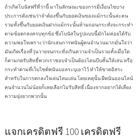
ถ้าเกิดโบนัสฟรีที่ว่านี้ มาในลักษณะของการมีเงื่อนไขบาง
ประการดังเช่นว่าจำต้องขึ้นกับยอดเงินของแม้กระนั้นล่ะคน
รวมทั้งขึ้นกับยอดเงินฝากแม้กระนั้นห้ามถอนกระทั่งจะกระทำ
ตามข้อตกลงครบทุกข้อ ซึ่งโบนัสในรูปแบบนี้มักไม่ค่อยได้รับ
ความพอใจเพราะว่านักเล่นการพนันผู้คนจำนวนมากมั่นใจว่า
มันเกิดเรื่องที่วุ่นวายจนกระทั่งเกินความจำเป็นรวมทั้งเมื่อใด
ก็ตามกดรับสิทธิ์พวกเราชอบจำเป็นต้องโดนบีบคั้นให้เล่น หรือ
กระทำตามที่เว็บไซต์พนันบอลระบุเอาไว้ ทำให้ขาดอิสระ
สำหรับในการตกลงใจเล่นไหมเล่น โดยเหตุนั้น ผีพนันออนไลน์
คนจำนวนไม่น้อยก็เลยเลือกไม่รับสิทธิ์ เนื่องจากอยากได้เลี่ยง
ความยุ่งยากพวกนั้น
แจกเครดิตฟรี 100 เครดิตฟรี