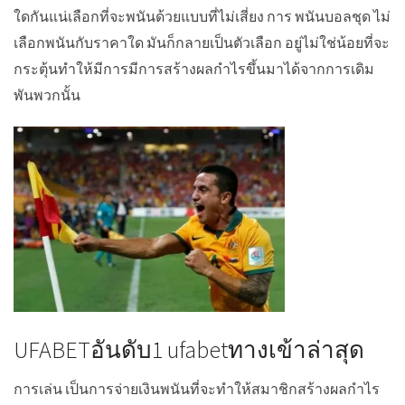
ใดกันแน่เลือกที่จะพนันด้วยแบบที่ไม่เสี่ยง การ พนันบอลชุด ไม่
เลือกพนันกับราคาใด มันก็กลายเป็นตัวเลือก อยู่ไม่ใช่น้อยที่จะ
กระตุ้นทำให้มีการมีการสร้างผลกำไรขึ้นมาได้จากการเดิม
พันพวกนั้น
UFABETอันดับ1 ufabetทางเข้าล่าสุด
การเล่น เป็นการจ่ายเงินพนันที่จะทำให้สมาชิกสร้างผลกำไร