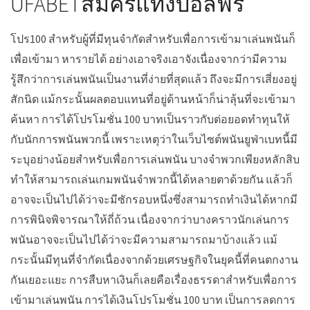
UFABETสมัครแทงบอลฟรี
โปร100 สำหรับผู้ที่มีทุนจำกัดสำหรับเพื่อการเข้ามาเล่นพนันก็
เพื่อเข้ามา หารายได้ อย่างเอาจริงเอาจังเนื่องจากว่ามีความ
รู้สึกว่าการเล่นพนันเป็นงานที่ง่ายที่สุดแล้ว ถึงจะมีการเสี่ยงอยู่
สักนิด แม้กระนั้นผลตอบแทนที่อยู่ด้านหน้าก็น่าลุ้นที่จะเข้ามา
ค้นหา การได้โปรโมชั่น 100 บาทเป็นราวกับต่อยอดทำทุนให้
กับนักการพนันพวกนี้ เพราะเหตุว่าในเว็บไซต์พนันยูฟ่าเบทนี้มี
ระบุอย่างน้อยสำหรับเพื่อการเล่นพนัน บางจำพวกเพียงหลักสิบ
ทำให้สามารถเล่นเกมพนันจำพวกนี้ได้หลายตาด้วยกัน แล้วก็
อาจจะเป็นไปได้ว่าจะมีซักรอบหนึ่งซึ่งสามารถทำเงินได้หากมี
การพินิจพิจารณาให้ถี่ถ้วน เนื่องจากว่าบางคราวนักเล่นการ
พนันอาจจะเป็นไปได้ว่าจะมีความสามารถมาบ้างแล้ว แม้
กระนั้นมีทุนที่จำกัดเนื่องจากด้วยเศรษฐกิจในยุคนี้ที่คนตกงาน
กันเยอะแยะ การสืบหาเงินก็เลยคือเรื่องธรรดาสำหรับเพื่อการ
เข้ามาเล่นพนัน การได้เงินโปรโมชั่น 100 บาท เป็นการลดการ