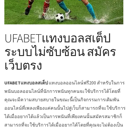
UFABETแทงบอลสเต็ป
ระบบไม่ซับซ้อน สมัคร
เว็บตรง
UFABETแทงบอลสเต็ป
แทง​บอล​ออนไลน์​ฟรี​200​ สำหรับในการ
พนันบอลออนไลน์ที่นักการพนันทุกคนจะใช้บริการได้โดยที่
คุณจะมีความสบายสบายในขณะนี้เป็นกิจกรรมการเดิมพัน
ออนไลน์ที่เพลงเพียงแค่คนนั้นไปสู่เว็บก็สามารถที่จะใช้บริการ
ได้เมื่ออยากได้แล้วเป็นการพนันที่เพียงคนนั้นสมัครสมาชิกก็
สามารถที่จะใช้บริการได้เมื่ออยากได้โดยที่คุณจะไม่ต้องเป็น