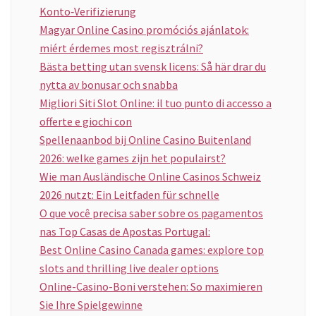
Konto‑Verifizierung
Magyar Online Casino promóciós ajánlatok:
miért érdemes most regisztrálni?
Bästa betting utan svensk licens: Så här drar du
nytta av bonusar och snabba
Migliori Siti Slot Online: il tuo punto di accesso a
offerte e giochi con
Spellenaanbod bij Online Casino Buitenland
2026: welke games zijn het populairst?
Wie man Ausländische Online Casinos Schweiz
2026 nutzt: Ein Leitfaden für schnelle
O que você precisa saber sobre os pagamentos
nas Top Casas de Apostas Portugal:
Best Online Casino Canada games: explore top
slots and thrilling live dealer options
Online-Casino-Boni verstehen: So maximieren
Sie Ihre Spielgewinne