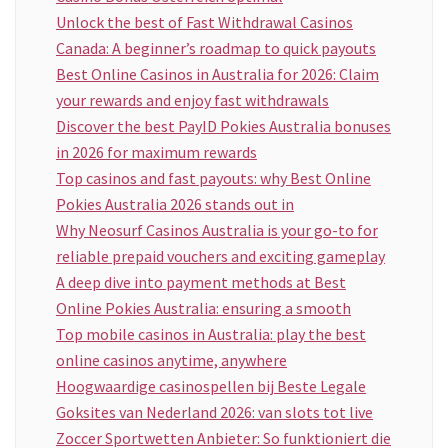
Unlock the best of Fast Withdrawal Casinos
Canada: A beginner’s roadmap to quick payouts
Best Online Casinos in Australia for 2026: Claim
your rewards and enjoy fast withdrawals
Discover the best PayID Pokies Australia bonuses
in 2026 for maximum rewards
Top casinos and fast payouts: why Best Online
Pokies Australia 2026 stands out in
Why Neosurf Casinos Australia is your go-to for
reliable prepaid vouchers and exciting gameplay
A deep dive into payment methods at Best
Online Pokies Australia: ensuring a smooth
Top mobile casinos in Australia: play the best
online casinos anytime, anywhere
Hoogwaardige casinospellen bij Beste Legale
Goksites van Nederland 2026: van slots tot live
Zoccer Sportwetten Anbieter: So funktioniert die