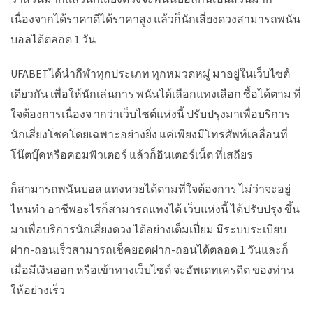
เนื่องจากได้ราคาดีได้ราคาสูง แล้วก็นักเสี่ยงดวงสามารถพนัน
บอลได้ตลอด 1 วัน
UFABETได้นำกีฬาทุกประเภท ทุกหมวดหมู่ มาอยู่ในเว็บไซต์
เดียวกัน เพื่อให้นักเล่นการ พนันได้เลือกแทงเลือก ซื้อได้ตาม ที่
ใจต้องการเนื่องจ ากว่าเว็บไซต์แห่งนี้ ปรับปรุงมาเพื่อบริการ
นักเสี่ยงโชคโดยเฉพาะอย่างยิ่ง แค่เพียงมีโทรศัพท์เคลื่อนที่
โน๊ตบุ๊คหรือคอมพิวเตอร์ แล้วก็อินเตอร์เน็ต ที่เสถียร
ก็สามารถพนันบอล แทงหวยได้ตามที่ใจต้องการ ไม่ว่าจะอยู่
ไหนทำ อาชีพอะไรก็สามารถแทงได้ เว็บแห่งนี้ ได้ปรับปรุง ขึ้น
มาเพื่อบริการนักเสี่ยงดวง ได้อย่างเต็มเปี่ยม มีระบบระเบียบ
ฝาก-ถอนเร็วสามารถเช็คยอดฝาก-ถอนได้ตลอด 1 วันและก็
เมื่อมีเงินออก หรือเข้าทางเว็บไซต์ จะอัพเดทเครดิต ของท่าน
ให้อย่างเร็ว