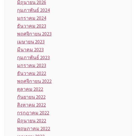
มิถุนายน 2026
กุมภาพันธ์ 2024
มกราคม 2024
ธันวาคม 2023
พฤศจิกายน 2023
เมษายน 2023
มีนาคม 2023
กุมภาพันธ์ 2023
มกราคม 2023
ธันวาคม 2022
พฤศจิกายน 2022
ตุลาคม 2022
กันยายน 2022
สิงหาคม 2022
กรกฎาคม 2022
มิถุนายน 2022
พฤษภาคม 2022