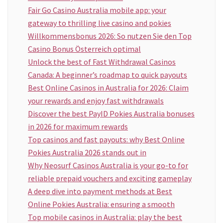
Fair Go Casino Australia mobile app: your
gateway to thrilling live casino and pokies
Willkommensbonus 2026: So nutzen Sie den Top
Casino Bonus Österreich optimal
Unlock the best of Fast Withdrawal Casinos
Canada: A beginner’s roadmap to quick payouts
Best Online Casinos in Australia for 2026: Claim
your rewards and enjoy fast withdrawals
Discover the best PayID Pokies Australia bonuses
in 2026 for maximum rewards
Top casinos and fast payouts: why Best Online
Pokies Australia 2026 stands out in
Why Neosurf Casinos Australia is your go-to for
reliable prepaid vouchers and exciting gameplay
A deep dive into payment methods at Best
Online Pokies Australia: ensuring a smooth
Top mobile casinos in Australia: play the best