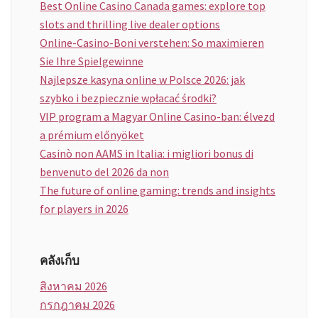
Best Online Casino Canada games: explore top
slots and thrilling live dealer options
Online-Casino-Boni verstehen: So maximieren
Sie Ihre Spielgewinne
Najlepsze kasyna online w Polsce 2026: jak
szybko i bezpiecznie wpłacać środki?
VIP program a Magyar Online Casino-ban: élvezd
a prémium előnyöket
Casinò non AAMS in Italia: i migliori bonus di
benvenuto del 2026 da non
The future of online gaming: trends and insights
for players in 2026
คลังเก็บ
สิงหาคม 2026
กรกฎาคม 2026