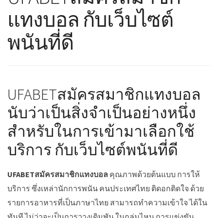
แทงบอล กับเว็บไซต์
พนันที่ดี
UFABETสมัครสมาชิกแทงบอล
นับว่าเป็นสิ่งจำเป็นอย่างหนึ่ง
สำหรับในการเข้ามาเลือกใช้
บริการ กับเว็บไซต์พนันที่ดี
UFABETสมัครสมาชิกแทงบอล
คุณภาพด้วยต้นแบบ การให้
บริการ ซึ่งเหล่านักการพนัน คนประเทศไทย ติดอกติดใจ ด้วย
รายการอาหารที่เป็นภาษาไทย สามารถทำความเข้าใจ ได้ใน
ทันที ไม่ว่าจะเป็นการวางเดิมพัน ในกลุ่มไหน การแข่งขัน