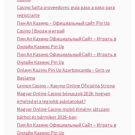
Casino Salta proveedores: guía paso a paso para
registrarte
Пин Ап Казино – Официальный сайт Pin Up
Casino | Входи и играй
Пин Ап Казино Официальный Сайт – Играть в
Онлайн Казино Pin Up
Пин Ап Казино Официальный Сайт – Играть в
Онлайн Казино Pin Up
Onlayn Kazino Pin Up Azərbaycanda – Giriş və
Başlama
Lemon Casino – Kasyno Online Oficjalna Strona
Magyar Online Casino bónuszok 2026: hogyan
érheted el a legjobb ajánlatokat?
Magyar Online Casino mobil élmény: játszani
bárhol és bármikor 2026-ban
Пин Ап Казино Официальный Сайт – Играть в
Онлайн Казино Pin Up