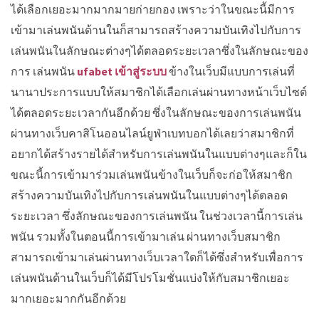
ได้เลือกเยอะมากมากมายก่ายกอง เพราะว่าในขณะนี้มีการ
เข้ามาเล่นพนันด้านในก็สามารถสร้างความบันเทิงไปกับการ
เล่นพนันในลักษณะต่างๆได้ตลอดระยะเวลาซึ่งในลักษณะของ
การ เล่นพนัน
ufabet เข้าสู่ระบบ
ข้างในเว็บมีแบบการเล่นที่
นานาประการแบบให้สมาชิกได้เลือกเล่นผ่านทางหน้าเว็บไซต์
ได้ตลอดระยะเวลากันอีกด้วย ซึ่งในลักษณะของการเล่นพนัน
ผ่านทางเว็บคาสิโนออนไลน์ยูฟ่าเบทบอกได้เลยว่าสมาชิกที่
อยากได้สร้างรายได้สำหรับการเล่นพนันในแบบต่างๆและก็ใน
ขณะนี้การเข้ามาร่วมเล่นพนันข้างในเว็บก็จะก่อให้สมาชิก
สร้างความบันเทิงไปกับการเล่นพนันในแบบต่างๆได้ตลอด
ระยะเวลา ซึ่งลักษณะของการเล่นพนัน ในช่วงเวลานี้การเล่น
พนัน รวมทั้งในตอนนี้การเข้ามาเล่น ผ่านทางเว็บสมาชิก
สามารถเข้ามาเล่นผ่านทางเว็บเวลาใดก็ได้ซึ่งสำหรับเพื่อการ
เล่นพนันด้านในเว็บก็ได้มีโปรโมชั่นแบ่งให้กับสมาชิกเยอะ
มากเยอะมากกันอีกด้วย