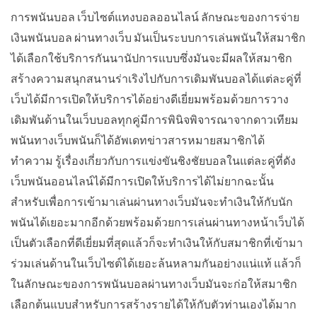
การพนันบอล เว็บไซต์แทงบอลออนไลน์ ลักษณะของการจ่าย
เงินพนันบอล ผ่านทางเว็บ มันเป็นระบบการเล่นพนันให้สมาชิก
ได้เลือกใช้บริการกันนานัปการแบบซึ่งมันจะมีผลให้สมาชิก
สร้างความสนุกสนานร่าเริงไปกับการเดิมพันบอลได้แต่ละคู่ที่
เว็บได้มีการเปิดให้บริการได้อย่างดีเยี่ยมพร้อมด้วยการวาง
เดิมพันด้านในเว็บบอลทุกคู่มีการพินิจพิจารณาจากดาวเทียม
พนันทางเว็บพนันก็ได้อัพเดทข่าวสารหมายสมาชิกได้
ทำความ รู้เรื่องเกี่ยวกับการแข่งขันชิงชัยบอลในแต่ละคู่ที่ดัง
เว็บพนันออนไลน์ได้มีการเปิดให้บริการได้ไม่ยากฉะนั้น
สำหรับเพื่อการเข้ามาเล่นผ่านทางเว็บมันจะทำเงินให้กับนัก
พนันได้เยอะมากอีกด้วยพร้อมด้วยการเล่นผ่านทางหน้าเว็บได้
เป็นตัวเลือกที่ดีเยี่ยมที่สุดแล้วก็จะทำเงินให้กับสมาชิกที่เข้ามา
ร่วมเล่นด้านในเว็บไซต์ได้เยอะล้นหลามกันอย่างแน่แท้ แล้วก็
ในลักษณะของการพนันบอลผ่านทางเว็บมันจะก่อให้สมาชิก
เลือกต้นแบบสำหรับการสร้างรายได้ให้กับตัวท่านเองได้มาก