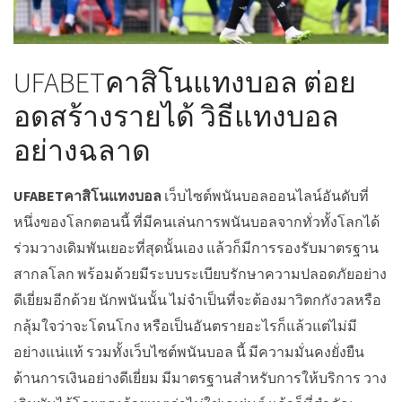
UFABETคาสิโนแทงบอล ต่อย
อดสร้างรายได้ วิธีแทงบอล
อย่างฉลาด
UFABETคาสิโนแทงบอล
เว็บไซต์พนันบอลออนไลน์อันดับที่
หนึ่งของโลกตอนนี้ ที่มีคนเล่นการพนันบอลจากทั่วทั้งโลกได้
ร่วมวางเดิมพันเยอะที่สุดนั้นเอง แล้วก็มีการรองรับมาตรฐาน
สากลโลก พร้อมด้วยมีระบบระเบียบรักษาความปลอดภัยอย่าง
ดีเยี่ยมอีกด้วย นักพนันนั้น ไม่จำเป็นที่จะต้องมาวิตกกังวลหรือ
กลุ้มใจว่าจะโดนโกง หรือเป็นอันตรายอะไรก็แล้วแต่ไม่มี
อย่างแน่แท้ รวมทั้งเว็บไซต์พนันบอล นี้ มีความมั่นคงยั่งยืน
ด้านการเงินอย่างดีเยี่ยม มีมาตรฐานสำหรับการให้บริการ วาง