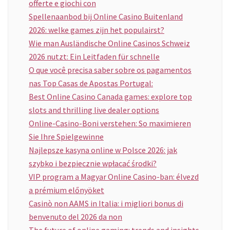
offerte e giochi con
Spellenaanbod bij Online Casino Buitenland
2026: welke games zijn het populairst?
Wie man Ausländische Online Casinos Schweiz
2026 nutzt: Ein Leitfaden für schnelle
O que você precisa saber sobre os pagamentos
nas Top Casas de Apostas Portugal:
Best Online Casino Canada games: explore top
slots and thrilling live dealer options
Online-Casino-Boni verstehen: So maximieren
Sie Ihre Spielgewinne
Najlepsze kasyna online w Polsce 2026: jak
szybko i bezpiecznie wpłacać środki?
VIP program a Magyar Online Casino-ban: élvezd
a prémium előnyöket
Casinò non AAMS in Italia: i migliori bonus di
benvenuto del 2026 da non