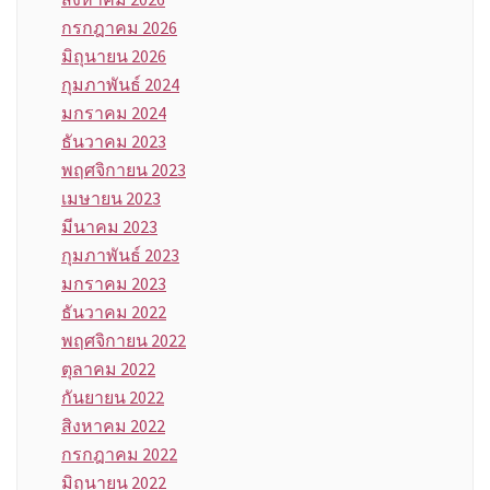
กรกฎาคม 2026
มิถุนายน 2026
กุมภาพันธ์ 2024
มกราคม 2024
ธันวาคม 2023
พฤศจิกายน 2023
เมษายน 2023
มีนาคม 2023
กุมภาพันธ์ 2023
มกราคม 2023
ธันวาคม 2022
พฤศจิกายน 2022
ตุลาคม 2022
กันยายน 2022
สิงหาคม 2022
กรกฎาคม 2022
มิถุนายน 2022