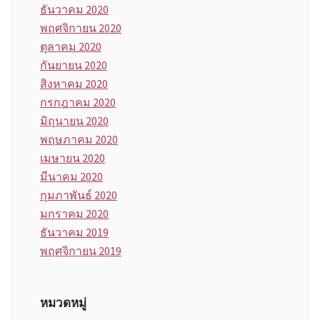
ธันวาคม 2020
พฤศจิกายน 2020
ตุลาคม 2020
กันยายน 2020
สิงหาคม 2020
กรกฎาคม 2020
มิถุนายน 2020
พฤษภาคม 2020
เมษายน 2020
มีนาคม 2020
กุมภาพันธ์ 2020
มกราคม 2020
ธันวาคม 2019
พฤศจิกายน 2019
หมวดหมู่