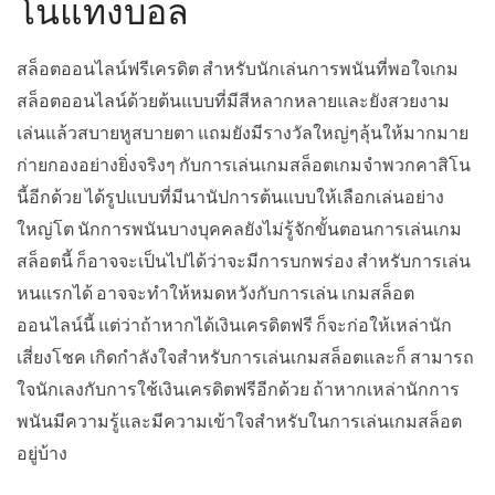
โนแทงบอล
สล็อต‌ออนไลน์‌ฟรี‌เครดิต‌ สำหรับนักเล่นการพนันที่พอใจเกม
สล็อตออนไลน์ด้วยต้นแบบที่มีสีหลากหลายและยังสวยงาม
เล่นแล้วสบายหูสบายตา แถมยังมีรางวัลใหญ่ๆลุ้นให้มากมาย
ก่ายกองอย่างยิ่งจริงๆ กับการเล่นเกมสล็อตเกมจำพวกคาสิโน
นี้อีกด้วย ได้รูปแบบที่มีนานัปการต้นแบบให้เลือกเล่นอย่าง
ใหญ่โต นักการพนันบางบุคคลยังไม่รู้จักขั้นตอนการเล่นเกม
สล็อตนี้ ก็อาจจะเป็นไปได้ว่าจะมีการบกพร่อง สำหรับการเล่น
หนแรกได้ อาจจะทำให้หมดหวังกับการเล่น เกมสล็อต
ออนไลน์นี้ แต่ว่าถ้าหากได้เงินเครดิตฟรี ก็จะก่อให้เหล่านัก
เสี่ยงโชค เกิดกำลังใจสำหรับการเล่นเกมสล็อตและก็ สามารถ
ใจนักเลงกับการใช้เงินเครดิตฟรีอีกด้วย ถ้าหากเหล่านักการ
พนันมีความรู้และมีความเข้าใจสำหรับในการเล่นเกมสล็อต
อยู่บ้าง