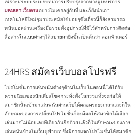
เพราะมีระบบระเบียบที่มีการปรับปรุงจากทางผู้ให้บริการ
UFABET เว็บตรง
อย่างไม่เคยอยู่กับที่ และก็ยังนำเอา
เทคโนโลยีใหม่ๆมาประสมัยใช้บ่อยๆซึ่งเดี๋ยวนี้ก็ยังสามารถ
พนันบอลผ่านเครื่องมือรวมทั้งอูปกรณ์ที่มีไว้สำหรับการติดต่อ
สื่อสารในแบบต่างๆได้สบายมายิ่งขึ้น เป็นต้นว่า คอมพิวเตอร์
24HRS สมัครเว็บบอลโปรฟรี
โปรโมชั่น การเล่นพนันต่างๆด้านในเว็บ ในตอนนี้ ได้ได้รับ
ความนิยมของนักเสี่ยงโชคกระทั่งทั้งโลกรวมทั้งจะก่อให้
สมาชิกนั้นเข้ามาเล่นพนันผ่านเว็บได้ตลอดระยะเวลาและก็ใน
ลักษณะของการเปลี่ยนโปรโมชั่นก็จะมีผลให้สมาชิกได้เลือก
เล่นมากไม่น้อยเลยทีเดียวกันอีกด้วย แล้วก็ในลักษณะของการ
เล่นพนันข้างในเว็บ ยูฟ่าเบท ซึ่งมีการแจกโปรโมชั่นให้สมาชิก