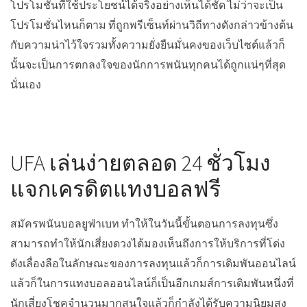
โปรโมชั่นที่ใช้ประโยชน์ได้จริงอย่างเห็นได้ชัด ไม่ว่าจะเป็น
โปรโมชั่นไหนก็ตาม ที่ถูกพรีเซ็นท์ผ่านวิถีทางดังกล่าวข้างต้น
กับความน่าไว้ใจรวมทั้งความยั่งยืนมั่นคงของเว็บไซต์แล้วก็
นั้นจะเป็นการตกลงใจของนักการพนันทุกคนได้ถูกแน่ๆที่สุด
นั่นเอง
UFA เล่นง่ายตลอด 24 ชั่วโมง
แจกเครดิตแทงบอลฟรี
สมัครพนันบอลยูฟ่าเบท ทำให้ในวันนี้ขั้นตอนการลงทุนซึ่ง
สามารถทำให้นักเสี่ยงดวงได้มองเห็นถึงการให้บริการที่โด่ง
ดังเลื่องลือในลักษณะของการลงทุนแล้วก็การเดิมพันออนไลน์
แล้วก็ในการแทงบอลออนไลน์ก็เป็นอีกเกมส์การเดิมพันหนึ่งที่
นักเสี่ยงโชคจำนวนมากสนใจแล้วก็กำลังได้รับความนิยมสูง