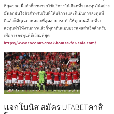
ที่สุดขณะนี้แล้วก็สามารถใช้บริการได้เลือกที่จะลงทุนได้อย่าง
มั่นอกมั่นใจตัวสำหรับเว็บที่ให้บริการและก็เป็นการลงทุนที่
ดีแล้วก็มีคุณภาพเยอะที่สุดสามารถทําให้ทุกคนเลือกที่จะ
ลงทุนทำให้งานการแล้วก็ทุกๆต้นแบบบรรลุผลสำเร็จสำหรับ
เพื่อการลงทุนที่ดีเยี่ยมที่สุด
https://www.coconut-creek-homes-for-sale.com/
แจกโบนัส สมัคร UFABETคาสิ