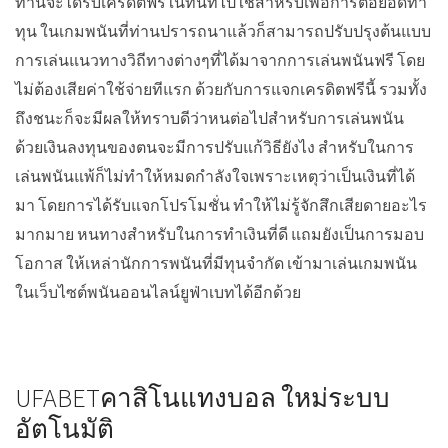
ท่านจะได้รับเครดิตฟรีในทันทีไปใช้สำหรับเพื่อการต่อยอดทำ
ทุน ในเกมพนันที่ท่านปรารถนาแล้วก็สามารถปรับปรุงต้นแบบ
การเล่นแนวทางวิถีทางต่างๆที่ได้มาจากการเล่นพนันฟรี โดย
ไม่ต้องเสียค่าใช้จ่ายทีแรก ด้วยกับการแจกเครดิตฟรีนี้ รวมทั้ง
ถึงชนะก็จะมีผลให้ทราบดีว่าหนต่อไปสำหรับการเล่นพนัน
ด้วยเงินลงทุนของตนจะมีการปรับแก้วิธียังไง สำหรับในการ
เล่นพนันแพ้ก็ไม่ทำให้หมดกำลังใจเพราะเหตุว่าเป็นเงินที่ได้
มา โดยการได้รับแจกโปรโมชั่น ทำให้ไม่รู้จักสึกเสียดายอะไร
มากมาย หนทางสำหรับในการทำเงินที่ดี แถมยังเป็นการมอบ
โอกาส ให้เหล่านักการพนันที่มีทุนจำกัด เข้ามาเล่นเกมพนัน
ในเว็บไซต์พนันออนไลน์ยูฟ่าเบทได้อีกด้วย
UFABETคาสิโนแทงบอล ใหม่ระบบ
อัตโนมัติ