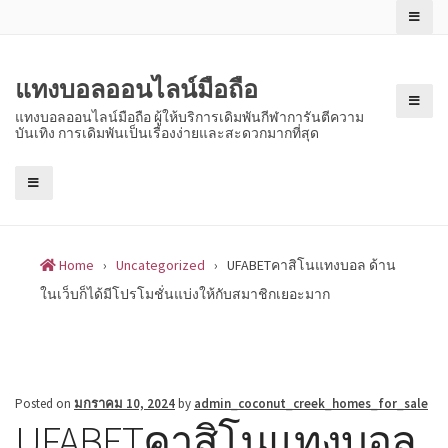
Skip
to
content
แทงบอลออนไลน์มือถือ
แทงบอลออนไลน์มือถือ ผู้ให้บริการเดิมพันกีฬาการันตีความ
บันเทิง การเดิมพันเป็นเรื่องง่ายและสะดวกมากที่สุด
Home
›
Uncategorized
›
UFABETคาสิโนแทงบอล ด้าน
ในเว็บก็ได้มีโปรโมชั่นแบ่งให้กับสมาชิกเยอะมาก
Posted on
มกราคม 10, 2024
by
admin_coconut_creek_homes_for_sale
UFABETคาสิโนแทงบอล