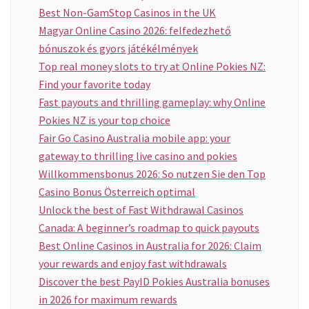
Best Non-GamStop Casinos in the UK
Magyar Online Casino 2026: felfedezhető
bónuszok és gyors játékélmények
Top real money slots to try at Online Pokies NZ:
Find your favorite today
Fast payouts and thrilling gameplay: why Online
Pokies NZ is your top choice
Fair Go Casino Australia mobile app: your
gateway to thrilling live casino and pokies
Willkommensbonus 2026: So nutzen Sie den Top
Casino Bonus Österreich optimal
Unlock the best of Fast Withdrawal Casinos
Canada: A beginner’s roadmap to quick payouts
Best Online Casinos in Australia for 2026: Claim
your rewards and enjoy fast withdrawals
Discover the best PayID Pokies Australia bonuses
in 2026 for maximum rewards