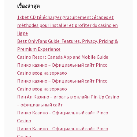
เรื่องล่าสุด
1xbet CD télécharger gratuitement : étapes et
méthodes pour installer et profiter du casino en
ligne
Best OnlyFans Guide: Features, Privacy, Pricing &
Premium Experience
Casino Resort Canada App and Mobile Guide
Пинко казино – Официальный сайт Pinco
Casino вход на зеркало
Пинко казино – Официальный сайт Pinco
Casino вход на зеркало
Пин Ап Казино – играть в онлайн Pin Up Casino
– официальный сайт
Пинко Казино – Официальный сайт Pinco
Casino
Пинко Казино – Официальный сайт Pinco
Casino