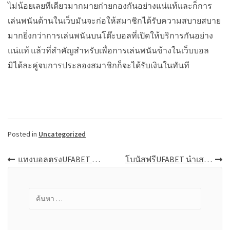
ไม่น้อยเลยทีเดียวมากมายก่ายกองกันอย่างแน่แท้และก็การ
เล่นพนันด้านในเว็บมันจะก่อให้สมาชิกได้รับความสบายสบาย
มากยิ่งกว่าการเล่นพนันบนโต๊ะบอลที่เปิดให้บริการกันอย่าง
แน่แท้ แล้วที่สำคัญสำหรับเพื่อการเล่นพนันข้างในเว็บบอล
มิได้ละคู่จบการประลองสมาชิกก็จะได้รับเงินในทันที
Posted in
Uncategorized
เมนู
แทงบอลตรงUFABET สัมผัสการแทงบอลตรงและตรงใจ
โบนัสฟรีUFABET นำเสนอโบนัสฟรีที่ดึงดูดผู้เล่นใหม่
นำทาง
ค้นหา
เรื่อง
สำหรับ: