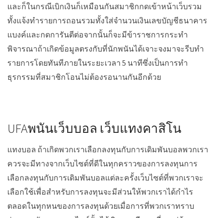
และก็ในกรณีเบิกเงินก็เหมือนกันสมาชิกกดเข้าหน้าเว็บรวม
ทั้งแจ้งทำรายการถอนรวมทั้งใส่จำนวนเงินเลขบัญชีธนาคาร
แบงค์และกดการันตีต่อจากนั้นก็จะมีข้าราชการกระทำ
พิจารณาถ้าเกิดข้อมูลตรงกับที่นักพนันได้เจาะจงมาจะรีบทำ
รายการโดยทันทีภายในระยะเวลา 5 นาทีซึ่งเป็นการทำ
ธุรกรรมที่สมาชิกโอนไม่ต้องรอนานกันอีกด้วย
UFAพนันเว็บบอล เว็บแทงคาสิโน
แทงบอล ถ้าเกิดพวกเราเลือกลงทุนกับการเดิมพันบอลพวกเรา
ควรจะมีทางจากเว็บไซต์ที่ดีในทุกคราวของการลงทุนการ
เลือกลงทุนกับการเดิมพันบอลแต่ละครั้งเว็บไซต์ที่พวกเราจะ
เลือกใช้เพื่อสำหรับการลงทุนจะมีส่วนให้พวกเราได้กำไร
ตลอดในทุกหนของการลงทุนด้วยเมื่อการที่พวกเราทราบ