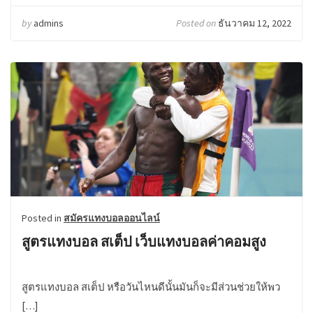
by
admins
Posted on
ธันวาคม 12, 2022
Posted in
สมัครแทงบอลออนไลน์
สูตรแทงบอล สเต็ป เว็บแทงบอลค่าคอมสูง
สูตรแทงบอล สเต็ป หรือวันไหนดีนั้นมันก็จะมีส่วนช่วยให้พว
[…]