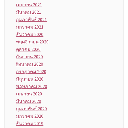
เมษายน 2021
มีนาคม 2021
กุมภาพันธ์ 2021
มกราคม 2021
ธันวาคม 2020
พฤศจิกายน 2020
ตุลาคม 2020
กันยายน 2020
สิงหาคม 2020
กรกฎาคม 2020
มิถุนายน 2020
พฤษภาคม 2020
เมษายน 2020
มีนาคม 2020
กุมภาพันธ์ 2020
มกราคม 2020
ธันวาคม 2019