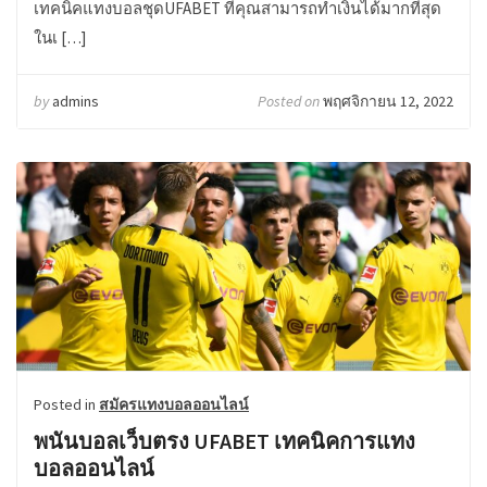
เทคนิคแทงบอลชุดUFABET ที่คุณสามารถทำเงินได้มากที่สุด
ในเ […]
by
admins
Posted on
พฤศจิกายน 12, 2022
Posted in
สมัครแทงบอลออนไลน์
พนันบอลเว็บตรง UFABET เทคนิคการแทง
บอลออนไลน์