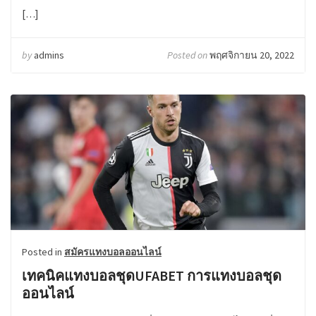
[…]
by
admins
Posted on
พฤศจิกายน 20, 2022
Posted in
สมัครแทงบอลออนไลน์
เทคนิคแทงบอลชุดUFABET การแทงบอลชุด
ออนไลน์