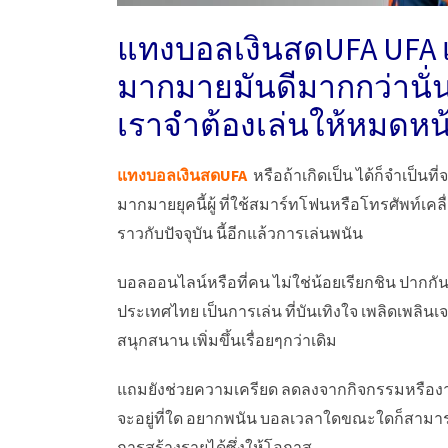
แทงบอลเงินสดUFA UFA เ
มากมายมันดีมากกว่านั่น
เราจำต้องเล่นให้หมดหน
แทงบอลเงินสดUFA
หรือถ้าเกิดเป็น ได้ก็จำเป็นท
มากมายยุคนี้ผู้ ที่ใช้สมาร์ทโฟนหรือโทรศัพท์เคลื่อน
ราวกับปัจจุบัน นี้อีกแล้วการเล่นพนัน
บอลออนไลน์หรือที่คน ไม่ใช่น้อยเรียกชิน ปากก
ประเทศไทย เป็นการเล่น ที่บันเทิงใจ เพลิดเพลิ
สนุกสนาน เพิ่มขึ้นเรื่อยๆกว่าเดิม
แถมยังช่วยความเครียด ลดลงจากกิจกรรมหรืองาน ท
จะอยู่ที่ใด อยากพนัน บอลเวลาใดขณะใดก็สามารถท
การสร้างรายได้ซึ่งให้โอกาส