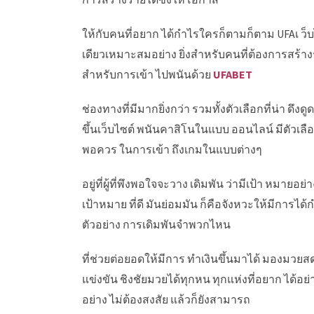
ให้กับคนที่อยาก ได้กำไรใครก็ตามก็ตาม UFAเ ว็บ
เดียวเหมาะสมอย่าง ยิ่งสำหรับคนที่ต้องการสร้างร
สำหรับการเข้า ไปพนันด้วย
UFABET
ช่องทางที่มีมากยิ่งกว่า รวมทั้งตัวเลือกที่น่า ดึง
ขึ้นเว็บไซต์ พนันคาสิโนในแบบ ออนไลน์ มีตัวเลือ
พอควร ในการเข้า ถึงเกมในแบบต่างๆ
อยู่ที่ผู้ที่พึงพอใจจะวาง เดิมพัน ว่ามีเป้า หมาย
เป้าหมาย ที่ดี มันย่อมมัน ก็คือจังหวะให้มีการได้
ตัวอย่าง การเดิมพันจำพวกไหน
ที่ช่วยต่อยอดให้มีการ ทำเงินขึ้นมาได้ มองมวยสด
แข่งขัน ชิงชัยมวยได้ทุกหน ทุกแห่งที่อยาก ได้อย
อย่าง ไม่ต้องสงสัย แล้วก็ยังสามารถ