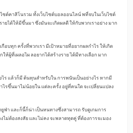
ไซต์คาสิโนรวม ทั้งเว็บไซต์บอลออนไลน์ พที่จบในเว็บไซต์
ายได้ให้มีขึ้นมา ซึ่งมันจะเกิดผลดี ให้กับพวกเราอย่าง มาก
ดูดเกือบทุก ครั้งที่พวกเรา มีเป้าหมายที่อยากผลกำไร ให้เกิด
กให้ผู้ที่เผลอไผ ลอยากได้สร้างราย ได้มีทางเลือก มาก
อย่างไร แล้วก็มี ต้นทุนสำหรับใน การพนันเป็นอย่างไร หากมี
กำไรขึ้นมาไม่น้อยใน แต่ละครั้ง อยู่ที่คนใด จะเปลี่ยนแปลง
ยูฟ่า และก็นี้ก็น่า เป็นหนทางซึ่งสามารถ รับดูเกมการ
่างไม่ต้องสงสัย และไม่คง จะพลาดทุดคู่ ที่ต้องการจะมอง