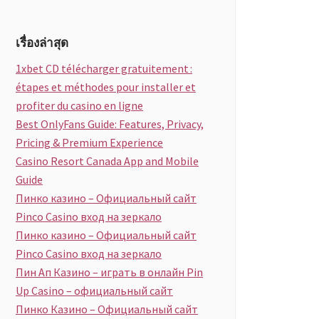
สำหรับ:
เรื่องล่าสุด
1xbet CD télécharger gratuitement :
étapes et méthodes pour installer et
profiter du casino en ligne
Best OnlyFans Guide: Features, Privacy,
Pricing & Premium Experience
Casino Resort Canada App and Mobile
Guide
Пинко казино – Официальный сайт
Pinco Casino вход на зеркало
Пинко казино – Официальный сайт
Pinco Casino вход на зеркало
Пин Ап Казино – играть в онлайн Pin
Up Casino – официальный сайт
Пинко Казино – Официальный сайт