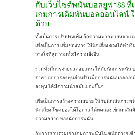
กับเว็บไซต์พนันบอลยูฟ่า88 ที่
เกมการเดิมพันบอลออนไลน์ ใ
ด้วย
ทั้งเป็นการปรับปรุงเพิ่ม อีกความมากมายหลาย ต
เพื่อเป็นการ เพิ่มช่องทาง ให้นักเสี่ยง ดวงได้ทำเง
วางใจที่สุด รวมทั้งมีความยั่งยืน
รวมทั้งมีการจ่ายผลตอบแทน ให้กับนักการพนัน บ
ราคา ต่อการลงทุนสำหรับ เพื่อการพนันบอลออนไลน
ลงทุน ให้มีความนำสมัยเยอะขึ้นๆ
เพื่อเป็นการสร้างความสบาย ให้กับนักเล่นการพนัน
นักเสี่ยง โชคบอลได้โอกาส ได้ทดลอง เข้ามาสัมผัสก
ความอยาก ของนักการพนัน
กับการรวบรวมเอา เกมการพนันใน ชนิดต่างๆเข้าม