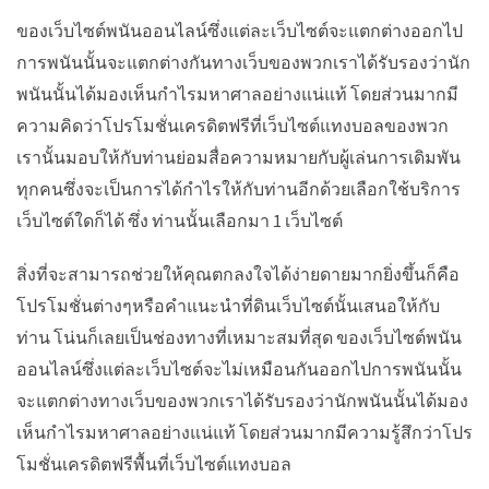
ของเว็บไซต์พนันออนไลน์ซึ่งแต่ละเว็บไซต์จะแตกต่างออกไป
การพนันนั้นจะแตกต่างกันทางเว็บของพวกเราได้รับรองว่านัก
พนันนั้นได้มองเห็นกำไรมหาศาลอย่างแน่แท้ โดยส่วนมากมี
ความคิดว่าโปรโมชั่นเครดิตฟรีที่เว็บไซต์แทงบอลของพวก
เรานั้นมอบให้กับท่านย่อมสื่อความหมายกับผู้เล่นการเดิมพัน
ทุกคนซึ่งจะเป็นการได้กำไรให้กับท่านอีกด้วยเลือกใช้บริการ
เว็บไซต์ใดก็ได้ ซึ่ง ท่านนั้นเลือกมา 1 เว็บไซต์
สิ่งที่จะสามารถช่วยให้คุณตกลงใจได้ง่ายดายมากยิ่งขึ้นก็คือ
โปรโมชั่นต่างๆหรือคำแนะนำที่ดินเว็บไซต์นั้นเสนอให้กับ
ท่าน โน่นก็เลยเป็นช่องทางที่เหมาะสมที่สุด ของเว็บไซต์พนัน
ออนไลน์ซึ่งแต่ละเว็บไซต์จะไม่เหมือนกันออกไปการพนันนั้น
จะแตกต่างทางเว็บของพวกเราได้รับรองว่านักพนันนั้นได้มอง
เห็นกำไรมหาศาลอย่างแน่แท้ โดยส่วนมากมีความรู้สึกว่าโปร
โมชั่นเครดิตฟรีพื้นที่เว็บไซต์แทงบอล