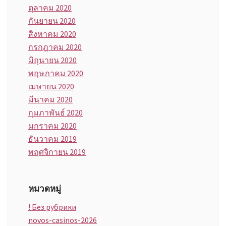
ตุลาคม 2020
กันยายน 2020
สิงหาคม 2020
กรกฎาคม 2020
มิถุนายน 2020
พฤษภาคม 2020
เมษายน 2020
มีนาคม 2020
กุมภาพันธ์ 2020
มกราคม 2020
ธันวาคม 2019
พฤศจิกายน 2019
หมวดหมู่
! Без рубрики
novos-casinos-2026