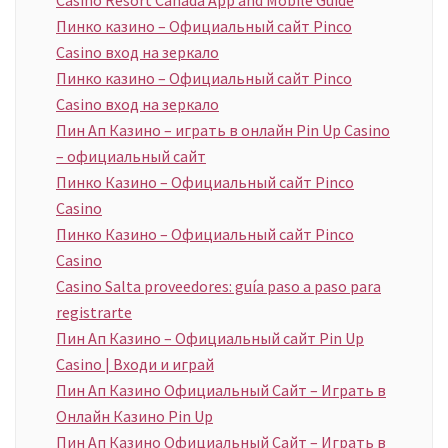
Пинко казино – Официальный сайт Pinco
Casino вход на зеркало
Пинко казино – Официальный сайт Pinco
Casino вход на зеркало
Пин Ап Казино – играть в онлайн Pin Up Casino
– официальный сайт
Пинко Казино – Официальный сайт Pinco
Casino
Пинко Казино – Официальный сайт Pinco
Casino
Casino Salta proveedores: guía paso a paso para
registrarte
Пин Ап Казино – Официальный сайт Pin Up
Casino | Входи и играй
Пин Ап Казино Официальный Сайт – Играть в
Онлайн Казино Pin Up
Пин Ап Казино Официальный Сайт – Играть в