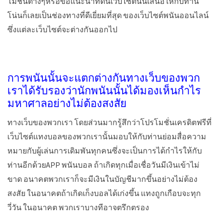
โมชั่นต่างๆหรือข้อแนะนำที่ดินเว็บไซต์นั้นเสนอให้กับท่าน
โน่นก็เลยเป็นช่องทางที่ดีเยี่ยมที่สุด ของเว็บไซต์พนันออนไลน์
ซึ่งแต่ละเว็บไซต์จะต่างกันออกไป
การพนันนั้นจะแตกต่างกันทางเว็บของพวก
เราได้รับรองว่านักพนันนั้นได้มองเห็นกำไร
มหาศาลอย่างไม่ต้องสงสัย
ทางเว็บของพวกเรา โดยส่วนมากรู้สึกว่าโปรโมชั่นเครดิตฟรีที่
เว็บไซต์แทงบอลของพวกเรานั้นมอบให้กับท่านย่อมสื่อความ
หมายกับผู้เล่นการเดิมพันทุกคนซึ่งจะเป็นการได้กำไรให้กับ
ท่านอีกด้วยAPP พนันบอล ถ้าเกิดทุกเมื่อเชื่อวันมีเงินเข้าไม่
ขาด อนาคตพวกเราก็จะมีเงินในบัญชีมากขึ้นอย่างไม่ต้อง
สงสัย ในอนาคตถ้าเกิดเก็งบอลได้เก่งขึ้น แทงถูกเกือบจะทุก
วี่วัน ในอนาคต พวกเราบางทีอาจตรึกตรอง