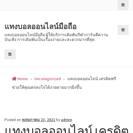
Skip
to
content
แทงบอลออนไลน์มือถือ
แทงบอลออนไลน์มือถือ ผู้ให้บริการเดิมพันกีฬาการันตีความ
บันเทิง การเดิมพันเป็นเรื่องง่ายและสะดวกมากที่สุด
Home
›
Uncategorized
›
แทงบอลออนไลน์ เครดิตฟรี
ช่วยให้คุณตกลงใจได้ง่ายดายมากยิ่งขึ้น
Posted on
พฤษภาคม 23, 2021
by
admin
แทงบอลออนไลน์ เครดิต