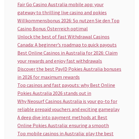
Fair Go Casino Australia mobile app: your
gateway to thrilling live casino and pokies
Willkommensbonus 2026: So nutzen Sie den Top
Casino Bonus Österreich optimal
Unlock the best of Fast Withdrawal Casinos
Canada: A beginner’s roadmap to quick payouts
Best Online Casinos in Australia for 2026: Claim
your rewards and enjoy fast withdrawals
Discover the best PayID Pokies Australia bonuses
in 2026 for maximum rewards
Top casinos and fast payouts: why Best Online
Pokies Australia 2026 stands out in
Why Neosurf Casinos Australia is your go-to for
reliable prepaid vouchers and exciting gameplay
A deep dive into payment methods at Best
Online Pokies Australia: ensuring a smooth
Top mobile casinos in Australia: play the best