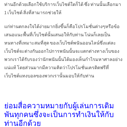
ท่านอีกด้วยเลือกใช้บริการเว็บไซต์ใดก็ได้ ซึ่ง ท่านนั้นเลือกมา
1 เว็บไซต์ สิ่งที่สามารถช่วยให้
แก่ท่านตกลงใจได้ง่ายมากยิ่งขึ้นก็คือโปรโมชั่นต่างๆหรือข้อ
เสนอแนะพื้นที่เว็บไซต์นั้นเสนอให้กับท่าน โน่นก็เลยเป็น
หนทางที่เหมาะสมที่สุด ของเว็บไซต์พนันออนไลน์ซึ่งแต่ละ
เว็บไซต์จะต่างกันออกไปการพนันนั้นจะแตกต่างทางเว็บของ
พวกเราได้รับรองว่านักพนันนั้นได้มองเห็นกำไรมหาศาลอย่าง
แน่แท้ โดยส่วนมากมีความคิดว่าโปรโมชั่นเครดิตฟรีที่
เว็บไซต์แทงบอลของพวกเรานั้นมอบให้กับท่าน
ย่อมสื่อความหมายกับผู้เล่นการเดิม
พันทุกคนซึ่งจะเป็นการทำเงินให้กับ
ท่านอีกด้วย