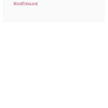
WordPress.org