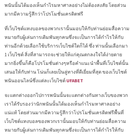
พนันนั้นได้มองเห็นกำไรมหาศาลอย่างไม่ต้องสงสัย โดยส่วน
มากมีความรู้สึกว่าโปรโมชั่นเครดิตฟรี
ที่เว็บไซต์แทงบอลของพวกเรานั้นมอบให้กับท่านย่อมสื่อความ
หมายกับผู้เล่นการเดิมพันทุกคนซึ่งจะเป็นการได้กำไรให้กับ
ท่านอีกด้วยเลือกใช้บริการเว็บไซต์ใดก็ได้ ซึ่ง ท่านนั้นเลือกมา
1 เว็บไซต์ สิ่งที่สามารถจะช่วยให้แก่คุณตกลงใจได้ง่ายดาย
มากยิ่งขึ้นก็คือโปรโมชั่นต่างๆหรือคำแนะนำพื้นที่เว็บไซต์นั้น
เสนอให้กับท่าน โน่นก็เลยเป็นลู่ทางที่ดีเยี่ยมที่สุด ของเว็บไซต์
พนันออนไลน์ซึ่งแต่ละเว็บไซต์
UFABET
จะแตกต่างออกไปการพนันนั้นจะแตกต่างกันทางเว็บของพวก
เราได้รับรองว่านักพนันนั้นได้มองเห็นกำไรมหาศาลอย่าง
แน่แท้ โดยส่วนมากมีความรู้สึกว่าโปรโมชั่นเครดิตฟรีพื้นที่
เว็บไซต์แทงบอลของพวกเรานั้นมอบให้กับท่านย่อมสื่อความ
หมายกับผู้เล่นการเดิมพันทุกคนซึ่งจะเป็นการได้กำไรให้กับ