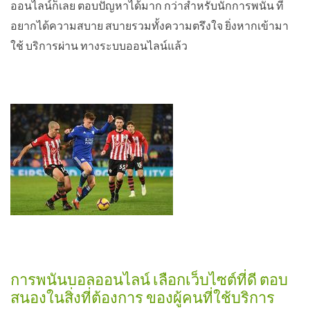
ออนไลน์ก็เลย ตอบปัญหาได้มาก กว่าสำหรับนักการพนัน ที่
อยากได้ความสบาย สบายรวมทั้งความตรึงใจ ยิ่งหากเข้ามา
ใช้ บริการผ่าน ทางระบบออนไลน์แล้ว
การพนันบอลออนไลน์ เลือกเว็บไซต์ที่ดี ตอบ
สนองในสิ่งที่ต้องการ ของผู้คนที่ใช้บริการ