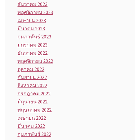
ธันวาคม 2023
พฤศจิกายน 2023
เมษายน 2023
มีนาคม 2023
กุมภาพันธ์ 2023
มกราคม 2023
ธันวาคม 2022
พฤศจิกายน 2022
ตุลาคม 2022
กันยายน 2022
สิงหาคม 2022
กรกฎาคม 2022
มิถุนายน 2022
พฤษภาคม 2022
เมษายน 2022
มีนาคม 2022
กุมภาพันธ์ 2022