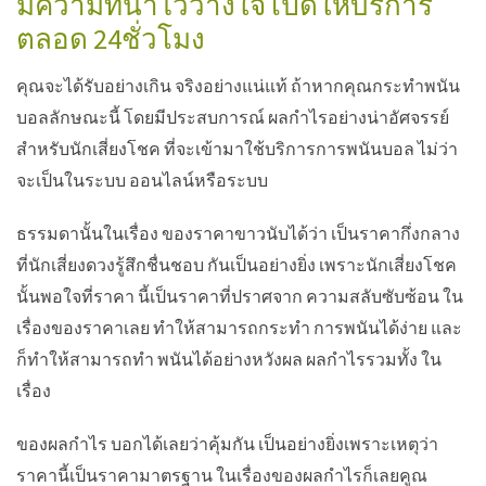
มีความที่น่าไว้วางใจ เปิดให้บริการ
ตลอด 24ชั่วโมง
คุณจะได้รับอย่างเกิน จริงอย่างแน่แท้ ถ้าหากคุณกระทำพนัน
บอลลักษณะนี้ โดยมีประสบการณ์ ผลกำไรอย่างน่าอัศจรรย์
สำหรับนักเสี่ยงโชค ที่จะเข้ามาใช้บริการการพนันบอล ไม่ว่า
จะเป็นในระบบ ออนไลน์หรือระบบ
ธรรมดานั้นในเรื่อง ของราคาขาวนับได้ว่า เป็นราคากึ่งกลาง
ที่นักเสี่ยงดวงรู้สึกชื่นชอบ กันเป็นอย่างยิ่ง เพราะนักเสี่ยงโชค
นั้นพอใจที่ราคา นี้เป็นราคาที่ปราศจาก ความสลับซับซ้อน ใน
เรื่องของราคาเลย ทำให้สามารถกระทำ การพนันได้ง่าย และ
ก็ทำให้สามารถทำ พนันได้อย่างหวังผล ผลกำไรรวมทั้ง ใน
เรื่อง
ของผลกำไร บอกได้เลยว่าคุ้มกัน เป็นอย่างยิ่งเพราะเหตุว่า
ราคานี้เป็นราคามาตรฐาน ในเรื่องของผลกำไรก็เลยคูณ