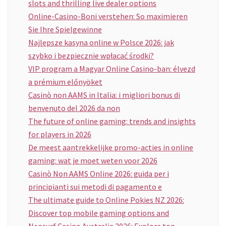
slots and thrilling live dealer options
Online-Casino-Boni verstehen: So maximieren
Sie Ihre Spielgewinne
Najlepsze kasyna online w Polsce 2026: jak
szybko i bezpiecznie wpłacać środki?
VIP program a Magyar Online Casino-ban: élvezd
a prémium előnyöket
Casinò non AAMS in Italia: i migliori bonus di
benvenuto del 2026 da non
The future of online gaming: trends and insights
for players in 2026
De meest aantrekkelijke promo-acties in online
gaming: wat je moet weten voor 2026
Casinò Non AAMS Online 2026: guida per i
principianti sui metodi di pagamento e
The ultimate guide to Online Pokies NZ 2026:
Discover top mobile gaming options and
Neosurf Casino Australia 2026: Explore top