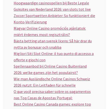
Hoogwaardige casinospellen bij Beste Legale
Goksites van Nederland 2026: van slots tot live
Zoccer Sportwetten Anbieter: So funktioniert die
Konto‑Verifizierung
Magyar Online Casino promóciós ajánlatok:
miért érdemes most regisztrálni?
Bästa betting utan svensk licens: Så här drar du
nytta av bonusar och snabba
Migliori Siti Slot Online: il tuo punto di accesso a
offerte e giochi con
Spellenaanbod bij Online Casino Buitenland
2026: welke games zijn het populairst?
Wie man Ausländische Online Casinos Schweiz
2026 nutzt: Ein Leitfaden für schnelle
O que você precisa saber sobre os pagamentos
nas Top Casas de Apostas Portugal:
Best Online Casino Canada games: explore top