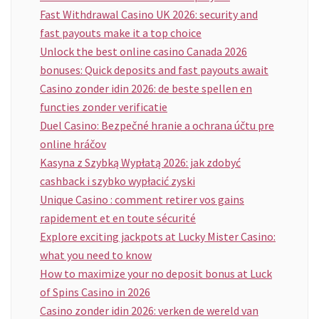
Fast Withdrawal Casino UK 2026: security and
fast payouts make it a top choice
Unlock the best online casino Canada 2026
bonuses: Quick deposits and fast payouts await
Casino zonder idin 2026: de beste spellen en
functies zonder verificatie
Duel Casino: Bezpečné hranie a ochrana účtu pre
online hráčov
Kasyna z Szybką Wypłatą 2026: jak zdobyć
cashback i szybko wypłacić zyski
Unique Casino : comment retirer vos gains
rapidement et en toute sécurité
Explore exciting jackpots at Lucky Mister Casino:
what you need to know
How to maximize your no deposit bonus at Luck
of Spins Casino in 2026
Casino zonder idin 2026: verken de wereld van