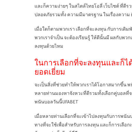
และก็ความง่ายๆ ในสไตล์ไทยโอลี่ เว็บไซต์ ที่ดี
ปลอดภัยรวมทั้ง ความมีมาตรฐาน ในเรื่องความ ยั่ง
เมื่อใดก็ตามพวกเรา เลือกที่จะลงทุน กับการเดิมพั
พวกเราจำเป็น จะต้องเรียนรู้ ให้ดีนั้นมี ผลกับพวก
ลงทุนด้วยไหม
ในการเลือกที่จะลงทุนและก็ได
ยอดเยี่ยม
จะเป็นสิ่งที่ช่วยทำให้พวกเราได้โอกาสมากขึ้น 
หลายท่านมองหาจังหวะที่ดีรวมทั้งเลือกคู่บอลที่
พนันบอลวันนี้UFABET
เมื่อหลายท่านเลือกที่จะเข้าไปลงทุนกับการพนันบ
ทางที่จะใช้เพื่อสำหรับการลงทุน และก็การเลือกเข้า