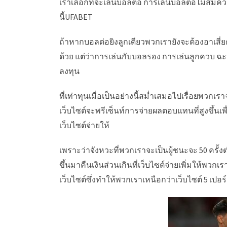
เราเลือกที่จะเล่นบอลต่อ การเล่นบอลต่อไม่สมคว
นี้UFABET
ถ้าหากบอลต่อยิงลูกเดียวพวกเรายังจะต้องอาเสี่
ด้วย แต่ว่าการเล่นกับบอลรอง การเล่นลูกควบ ฉะ
ลงทุน
ที่เท่าทุนเมื่อเป็นอย่างนี้สม่ำเสมอไปเรื่อยพวกเ
เว็บไซต์จะพรีเซ็นท์การจ่ายผลตอบแทนที่สูงขึ้น
เว็บไซต์จ่ายให้
เพราะว่าจังหวะที่พวกเราจะเป็นผู้ชนะจะ 50 ครั้งต
ขึ้นมาคืนเงินส่วนเกินที่เว็บไซต์จ่ายเพิ่มให้พวกเร
เว็บไซต์ซึ่งทำให้พวกเราเหนือกว่าเว็บไซต์ 5 เปอร์เ