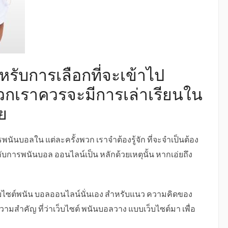
รับการเลือกที่จะเข้าไป
วกเราควรจะมีการเล่าเรียนใน
วย
พนันบอลใน แต่ละครั้งพวก เราจำต้องรู้จัก ที่จะจำเป็นต้อง
้กับการพนันบอล ออนไลน์เป็น หลักด้วยเหตุนั้น หากเอ่ยถึง
 เว็บไซต์พนัน บอลออนไลน์นั่นเอง สำหรับแนว ความคิดของ
มสำคัญ ที่ว่าเว็บไซต์ พนันบอลวาง แบบเว็บไซต์มา เพื่อ