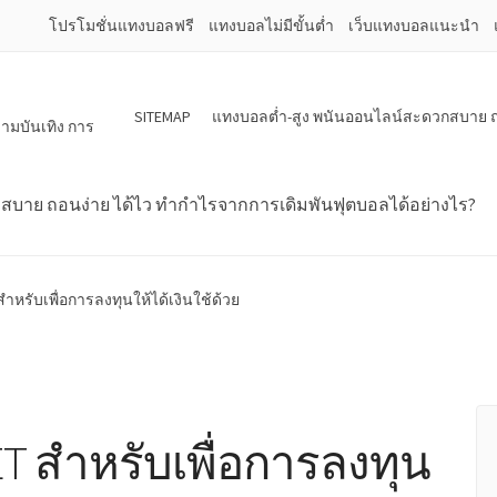
โปรโมชั่นแทงบอลฟรี
แทงบอลไม่มีขั้นต่ำ
เว็บแทงบอลแนะนำ
SITEMAP
แทงบอลต่ำ-สูง พนันออนไลน์สะดวกสบาย ถอ
วามบันเทิง การ
สบาย ถอนง่าย ได้ไว ทำกำไรจากการเดิมพันฟุตบอลได้อย่างไร?
ำหรับเพื่อการลงทุนให้ได้เงินใช้ด้วย
T สำหรับเพื่อการลงทุน