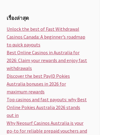
สำหรับ:
เรื่องล่าสุด
Unlock the best of Fast Withdrawal
Casinos Canada: A beginner’s roadmap
to quick payouts
Best Online Casinos in Australia for
2026: Claim your rewards and enjoy fast
withdrawals
Discover the best PayID Pokies
Australia bonuses in 2026 for
maximum rewards
Top casinos and fast payouts: why Best
Online Pokies Australia 2026 stands
out in
Why Neosurf Casinos Australia is your
go-to for reliable prepaid vouchers and