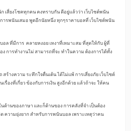
 เสี่ยงโชคทุกคน คงทราบกัน ดีอยู่แล้วว่า เว็บไซต์พนัน
กการพนันเสมอ พูดอีกนัยหนึ่ง ทุกๆราคาบอลที่ เว็บไซต์พนัน
อล ที่มีการ คลายหงอย เหงาที่เหมาะสม ที่สุดให้กับ ผู้ที่
กัดของ การทำงานไม่ สามารถที่จะ ทำในความ ต้องการได้ทั้ง
สร้างความ ระทึกใจตื่นเต้น ได้ไม่แพ้ การเสี่ยงภัย เว็บไซต์
เรื่องที่เกี่ยว ข้องกับการเงิน สูงอีกด้วย แล้วถ้าจะ ให้คน
 ในด้านของภาษา และก็ด้านของ การคลังที่จำ เป็นต้อง
ิด ความยุ่งยาก สำหรับการพนันบอล เพราะเหตุว่าคน