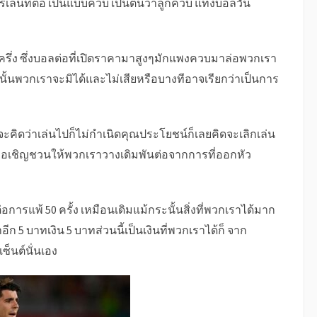
รเล่นที่ต่อ เป็นแบบควบ เป็นต้นว่าลูกควบ แทงบอลวัน
ยครึ่ง ซึ่งบอลต่อที่เปิดราคามาสูงๆมักแพงควบมาล่อพวกเรา
นั้นพวกเราจะมิได้และไม่เสียหรือบางทีอาจเรียกว่าเป็นการ
ราจะคิดว่าเล่นไปก็ไม่กำเนิดคุณประโยชน์ก็เลยคิดจะเลิกเล่น
เพื่อเชิญชวนให้พวกเราวางเดิมพันต่อจากการที่ออกหัว
่อการแพ้ 50 ครั้ง เหมือนเดิมแม้กระนั้นสิ่งที่พวกเราได้มาก
าอีก 5 บาทเงิน 5 บาทส่วนนี้เป็นเงินที่พวกเราได้ก็ จาก
ซ็นต์นั่นเอง