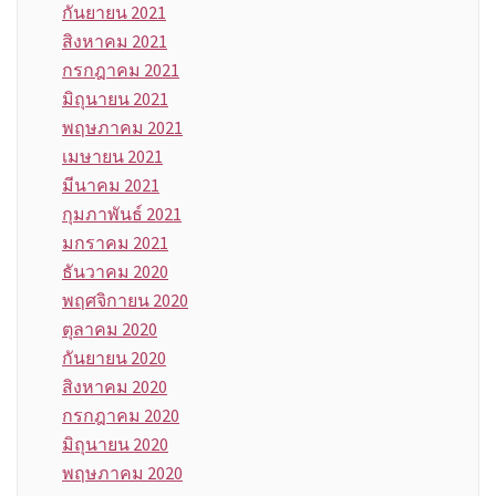
กันยายน 2021
สิงหาคม 2021
กรกฎาคม 2021
มิถุนายน 2021
พฤษภาคม 2021
เมษายน 2021
มีนาคม 2021
กุมภาพันธ์ 2021
มกราคม 2021
ธันวาคม 2020
พฤศจิกายน 2020
ตุลาคม 2020
กันยายน 2020
สิงหาคม 2020
กรกฎาคม 2020
มิถุนายน 2020
พฤษภาคม 2020