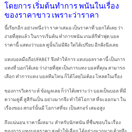
โดยการ เริ่มต้นทำการ พนันในเรื่อง
ของราคาขาว เพราะว่าราคา
นี้เรียกอีก อย่างหนึ่งว่า ราคาเสมอ เป็นราคาที่ บอกได้เลย ว่า
ง่ายที่สุดแล้ว ในการเริ่มต้น ทำการพนัน เกมส์กีฬาฟุต บอล
ราคานี้ แสดงว่าบอล คู่นั้นไม่มีฝัง ใดได้เปรียบ อีกฝั่งนึงเลย
แทงบอลมือถือUFABET จึงทำให้การ แทงบอลราคานี้ เป็นการ
แทงที่ บอกได้เลย ว่าง่ายที่สุด เป็นการแทง บอลที่คุณ สามารถ
เลือก ทำการแทง บอลทีมไหน ก็ได้โดยไม่ต้อง โหลดในเรื่อง
ของการวิเคราะห์ ข้อมูลเลย ก็ว่าได้เพราะว่า บอลเป็นบอล ที่มี
ความคู่คี่ สูสีกันเป็น อย่างมากจึง ทำให้โอกาส ที่จะออกมา ใน
เรื่องของ สกอร์นั้นมี โอกาสที่จะ เป็นสกอร์ เสมอสูง
ถึงแน่นอน ราคานี้เหมาะ สำหรับนักพนัน ที่ชื่นชอบใน เรื่อง
ของการ แทงบอลราคา สูงต่ำให้เลือก ได้อย่างมากมาย ด้วยจึง