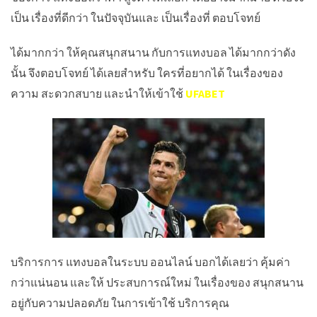
เป็น เรื่องที่ดีกว่า ในปัจจุบันและ เป็นเรื่องที่ ตอบโจทย์
ได้มากกว่า ให้คุณสนุกสนาน กับการแทงบอล ได้มากกว่าดัง
นั้น จึงตอบโจทย์ ได้เลยสำหรับ ใครที่อยากได้ ในเรื่องของ
ความ สะดวกสบาย และนำให้เข้าใช้
UFABET
บริการการ แทงบอลในระบบ ออนไลน์ บอกได้เลยว่า คุ้มค่า
กว่าแน่นอน และให้ ประสบการณ์ใหม่ ในเรื่องของ สนุกสนาน
อยู่กับความปลอดภัย ในการเข้าใช้ บริการคุณ