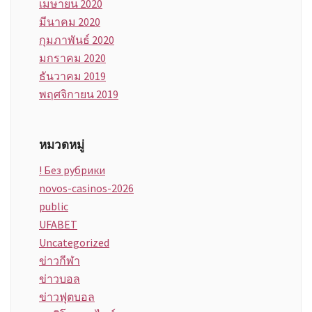
เมษายน 2020
มีนาคม 2020
กุมภาพันธ์ 2020
มกราคม 2020
ธันวาคม 2019
พฤศจิกายน 2019
หมวดหมู่
! Без рубрики
novos-casinos-2026
public
UFABET
Uncategorized
ข่าวกีฬา
ข่าวบอล
ข่าวฟุตบอล