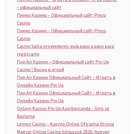
– официальный сайт
Пинко Казино – Официальный сайт Pinco
Casino
Пинко Казино – Официальный сайт Pinco
Casino
Casino Salta proveedores: guía paso a paso para
registrarte
Пин Ап Казино – Официальный сайт Pin Up
Casino | Входи и играй
Пин Ап Казино Официальный Сайт – Играть в
Онлайн Казино Pin Up
Пин Ап Казино Официальный Сайт – Играть в
Онлайн Казино Pin Up
Onlayn Kazino Pin Up Azərbaycanda – Giriş və
Başlama
Lemon Casino – Kasyno Online Oficjalna Strona
Magyar Online Casino bónuszok 2026: hogyan