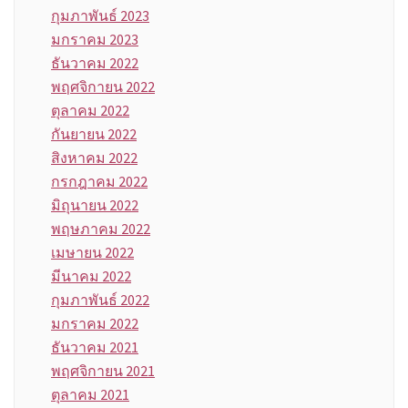
กุมภาพันธ์ 2023
มกราคม 2023
ธันวาคม 2022
พฤศจิกายน 2022
ตุลาคม 2022
กันยายน 2022
สิงหาคม 2022
กรกฎาคม 2022
มิถุนายน 2022
พฤษภาคม 2022
เมษายน 2022
มีนาคม 2022
กุมภาพันธ์ 2022
มกราคม 2022
ธันวาคม 2021
พฤศจิกายน 2021
ตุลาคม 2021