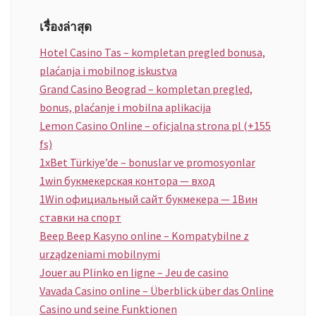
เรื่องล่าสุด
Hotel Casino Tas – kompletan pregled bonusa,
plaćanja i mobilnog iskustva
Grand Casino Beograd – kompletan pregled,
bonus, plaćanje i mobilna aplikacija
Lemon Casino Online – oficjalna strona pl (+155
fs)
1xBet Türkiye’de – bonuslar ve promosyonlar
1win букмекерская контора — вход
1Win официальный сайт букмекера — 1Вин
ставки на спорт
Beep Beep Kasyno online – Kompatybilne z
urządzeniami mobilnymi
Jouer au Plinko en ligne – Jeu de casino
Vavada Casino online – Überblick über das Online
Casino und seine Funktionen