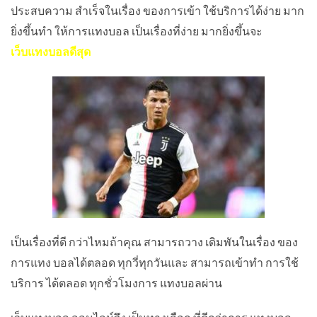
ประสบความ สำเร็จในเรื่อง ของการเข้า ใช้บริการได้ง่าย มาก
ยิ่งขึ้นทำ ให้การแทงบอล เป็นเรื่องที่ง่าย มากยิ่งขึ้นจะ
เว็บแทงบอลดีสุด
เป็นเรื่องที่ดี กว่าไหมถ้าคุณ สามารถวาง เดิมพันในเรื่อง ของ
การแทง บอลได้ตลอด ทุกวี่ทุกวันและ สามารถเข้าทำ การใช้
บริการ ได้ตลอด ทุกชั่วโมงการ แทงบอลผ่าน