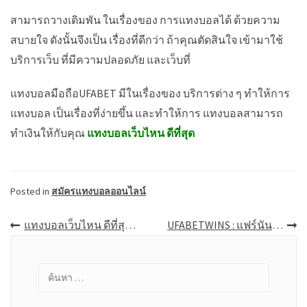
สามารถวางเดิมพัน ในเรื่องของ การแทงบอลได้ ด้วยความ
สบายใจ ดังนั้นจึงเป็น เรื่องที่ดีกว่า ถ้าคุณตัดสินใจ เข้ามาใช้
บริการเว็บ ที่มีความปลอดภัย และเว็บที่
แทงบอลมือถือUFABET มีใน
เรื่องของ บริการต่าง ๆ ทำให้การ
แทงบอล เป็นเรื่องที่ง่ายขึ้น และทำให้การ แทงบอลสามารถ
ทำเงินให้กับคุณ
แทงบอลเว็บไหน ดีที่สุด
Posted in
สมัครแทงบอลออนไลน์
เมนู
แทงบอลเว็บไหน ดีที่สุด หลาย ๆ คน ก็มีทริคกันมากมาย ถึงการเลือก เว็บพนันบอลต่าง ๆ
UFABETWINS : แฟร์นันด์สหวังโกยแชมป์กับแมนยูเหมือน2รุ่นพี่
นำทาง
ค้นหา
เรื่อง
สำหรับ: