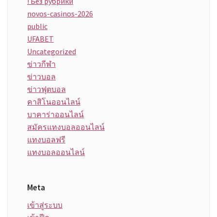
! Без рубрики
novos-casinos-2026
public
UFABET
Uncategorized
ข่าวกีฬา
ข่าวบอล
ข่าวฟุตบอล
คาสิโนออนไลน์
บาคาร่าออนไลน์
สมัครแทงบอลออนไลน์
แทงบอลฟรี
แทงบอลออนไลน์
Meta
เข้าสู่ระบบ