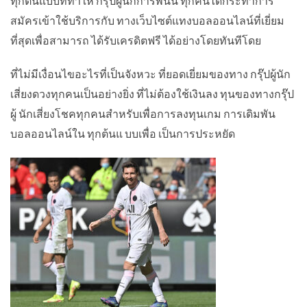
ทุกต้นแบบที่ทำให้ กรุ๊ปผู้นักการพนัน ทุกคนได้กระทำการ
สมัครเข้าใช้บริการกับ ทางเว็บไซต์แทงบอลออนไลน์ที่เยี่ยม
ที่สุดเพื่อสามารถ ได้รับเครดิตฟรี ได้อย่างโดยทันทีโดย
ที่ไม่มีเงื่อนไขอะไรที่เป็นจังหวะ ที่ยอดเยี่ยมของทาง กรุ๊ปผู้นัก
เสี่ยงดวงทุกคนเป็นอย่างยิ่ง ที่ไม่ต้องใช้เงินลง ทุนของทางกรุ๊ป
ผู้ นักเสี่ยงโชคทุกคนสำหรับเพื่อการลงทุนเกม การเดิมพัน
บอลออนไลน์ใน ทุกต้นแ บบเพื่อ เป็นการประหยัด