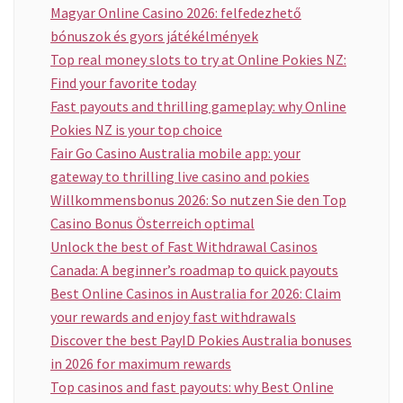
Magyar Online Casino 2026: felfedezhető
bónuszok és gyors játékélmények
Top real money slots to try at Online Pokies NZ:
Find your favorite today
Fast payouts and thrilling gameplay: why Online
Pokies NZ is your top choice
Fair Go Casino Australia mobile app: your
gateway to thrilling live casino and pokies
Willkommensbonus 2026: So nutzen Sie den Top
Casino Bonus Österreich optimal
Unlock the best of Fast Withdrawal Casinos
Canada: A beginner’s roadmap to quick payouts
Best Online Casinos in Australia for 2026: Claim
your rewards and enjoy fast withdrawals
Discover the best PayID Pokies Australia bonuses
in 2026 for maximum rewards
Top casinos and fast payouts: why Best Online