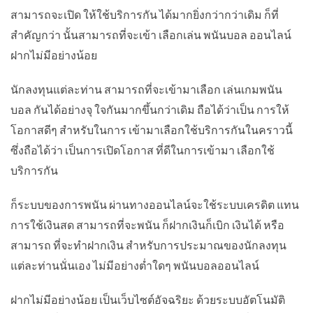
สามารถจะเปิด ให้ใช้บริการกัน ได้มากยิ่งกว่ากว่าเดิม ก็ที่
สำคัญกว่า นั้นสามารถที่จะเข้า เลือกเล่น พนันบอล ออนไลน์
ฝากไม่มีอย่างน้อย
นักลงทุนแต่ละท่าน สามารถที่จะเข้ามาเลือก เล่นเกมพนัน
บอล กันได้อย่างจุ ใจกันมากขึ้นกว่าเดิม ถือได้ว่าเป็น การให้
โอกาสดีๆ สำหรับในการ เข้ามาเลือกใช้บริการกันในคราวนี้
ซึ่งถือได้ว่า เป็นการเปิดโอกาส ที่ดีในการเข้ามา เลือกใช้
บริการกัน
ก็ระบบของการพนัน ผ่านทางออนไลน์จะใช้ระบบเครดิต แทน
การใช้เงินสด สามารถที่จะพนัน ก็ฝากเงินก็เบิก เงินได้ หรือ
สามารถ ที่จะทำฝากเงิน สำหรับการประมาณของนักลงทุน
แต่ละท่านนั่นเอง ไม่มีอย่างต่ำใดๆ พนันบอลออนไลน์
ฝากไม่มีอย่างน้อย เป็นเว็บไซต์อัจฉริยะ ด้วยระบบอัตโนมัติ