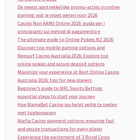
De meest aantrekkelijke promo-acties in online
gaming: wat je moet weten voor 2026
Casinò Non AAMS Online 2026: guida per i
principianti sui metodi di pagamento e
The ultimate guide to Online Pokies NZ 2026:
Discover top mobile gaming options and
Neosurf Casino Australia 2026: Explore top
online pokies and secure deposit options
Maximize your experience at Best Online Casino
Australia 2026: tips for new players
Beginner’s guide to NRL Sports Betting:
essential steps to start your journey
Hoe MamaBet Casino jou helpt veilig te spelen
met topbonussen
Atefia Casino payment options: ensuring fast
and secure transactions for every player
Experience the excitement of 3 Royal Coins