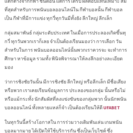
แตกต่างจากกีฬา ชนิดอื่น แต่การได้รับ ผลตอบแทนเหมาะ สม
ที่สุดสำหรับการพนันบอลออนไลน์ใน กีฬาบอลนั้น กีฬาบอล
เป็น กีฬาที่มีการแข่ง ทุกวี่ทุกวันมีทั้งยัง ลีกใหญ่ ลีกเล็ก
กลุ่มสมาพันธ์ กลุ่มระดับประเทศ ในเมื่อการประลองเกิดขึ้นทุ
กวี่ ทุกวันพวกเราก็เลย จำเป็นต้องเรียนมองว่า การเลือก วัน
สำหรับในการ พนันบอลออนไลน์นั้นพวกเราควรจะ จะทำการ
ศึกษา หาข้อมูล รวมทั้ง พินิจพิจารณาให้ลงลึกอย่างละเอียด
มอง
ว่าการชิงชัยวันนั้น มีการชิงชัย ลีกใหญ่ หรือลีกเล็ก มีชื่อเสียง
หรือพวก เราเคยเรียนข้อมูลการ ประลองของกลุ่ม นั้นหรือไม่
หรือแม้กระทั้ง นักสัมผัสที่ลงแข่งขันของกลุ่มพวก นั้นนักพนัน
บอลออนไลน์ ทั้งหลายแหล่ก็จำ เป็นต้องเรียนให้ดี
UFABET
ในทุกวันนี้สร้างโอกาสใน การร่วมวางเดิมพันเล่น เกมพนัน
บอลมากมาย ได้เปิดให้ใช้บริการกัน ซึ่งเป็นเว็บไซต์ ซึ่ง