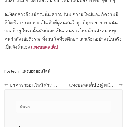
แปลกใหม่ ทางด้านสังคม อย่างสม่ำเสมออะไรที่ซ้ำๆซากๆ
จะผิดกล่าวถึงแม้กระนั้น ความใหม่ ความใหม่และ ก็ความมี
ชีวิตชีวา จะดกลายเป็น สิ่งที่ผู้คนสนใจสูง ที่สุดของการ พนัน
บอลก็อยู่ ในจุดนั้นมันก็เลย เป็นอ่อนราวใหม่ด้านสังคม ที่ทุก
คนกำลัง เอ่ยถึงรวมทั้งสน ใจที่จะศึกษา เล่าเรียนอย่าง เป็นจริง
เป็น จังนั่นเอง
แทงบอลสเต็ป
Posted in
แทงบอลออนไลน์
เมนู
บาคาร่าออนไลน์ สำหรับเพื่อการพนันบอลโทรศัพท์มือถือ
แทงบอลสเต็ป 2 คู่ พนันบอลออนไลน์ ควรเลือกเว็บไซต์ที่เยี่ยมที่สุดสำหรับการลงทุน
นำทาง
ค้นหา
เรื่อง
สำหรับ: