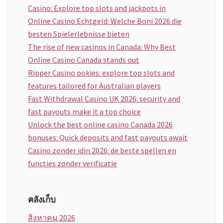
Casino: Explore top slots and jackpots in
Online Casino Echtgeld: Welche Boni 2026 die
besten Spielerlebnisse bieten
The rise of new casinos in Canada: Why Best
Online Casino Canada stands out
Ripper Casino pokies: explore top slots and
features tailored for Australian players
Fast Withdrawal Casino UK 2026: security and
fast payouts make it a top choice
Unlock the best online casino Canada 2026
bonuses: Quick deposits and fast payouts await
Casino zonder idin 2026: de beste spellen en
functies zonder verificatie
คลังเก็บ
สิงหาคม 2026