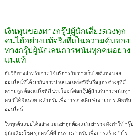
เงินทุนของทางกรุ๊ปผู้นักเสี่ยงดวงทุก
คนได้อย่างแท้จริงที่เป็นความคุ้มของ
ทางกรุ๊ปผู้นักเล่นการพนันทุกคนอย่าง
แน่แท้
กับวิถีทางสำหรับการ ใช้บริการกับ ทางเว็บไซต์แทง บอล
ออนไลน์ที่ได้ มากับการนำเสนอ เคล็ดวิธีหรือสูตร ต่างๆที่มี
ความถูก ต้องแน่ใจที่มี ประโยชน์ต่อกรุ๊ปผู้นักเล่นการพนันทุก
คน ที่ได้มีแนวทางสำหรับ เพื่อการวางเดิม พันเกมการ เดิมพัน
ออนไลน์
ในทุกต้นแบบได้อย่าง แม่นยำถูกต้องแม่น ยำรวมทั้งทำให้ กรุ๊ป
ผู้นักเสี่ยงโชค ทุกคนได้มี หนทางสำหรับ เพื่อการสร้างกำไร