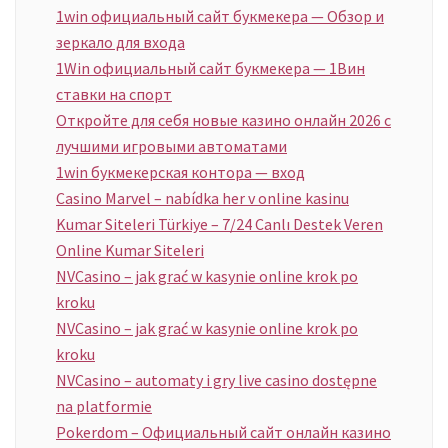
1win официальный сайт букмекера — Обзор и
зеркало для входа
1Win официальный сайт букмекера — 1Вин
ставки на спорт
Откройте для себя новые казино онлайн 2026 с
лучшими игровыми автоматами
1win букмекерская контора — вход
Casino Marvel – nabídka her v online kasinu
Kumar Siteleri Türkiye – 7/24 Canlı Destek Veren
Online Kumar Siteleri
NVCasino – jak grać w kasynie online krok po
kroku
NVCasino – jak grać w kasynie online krok po
kroku
NVCasino – automaty i gry live casino dostępne
na platformie
Pokerdom – Официальный сайт онлайн казино