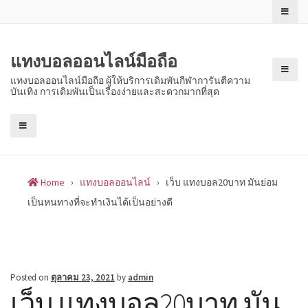
Skip
to
content
แทงบอลออนไลน์มือถือ
แทงบอลออนไลน์มือถือ ผู้ให้บริการเดิมพันกีฬาการันตีความ
บันเทิง การเดิมพันเป็นเรื่องง่ายและสะดวกมากที่สุด
Home
›
แทงบอลออนไลน์
›
เว็บ แทงบอล20บาท มันย่อม
เป็นหนทางที่จะทำเงินได้เป็นอย่างดี
Posted on
ตุลาคม 23, 2021
by
admin
เว็บ แทงบอล20บาท มัน