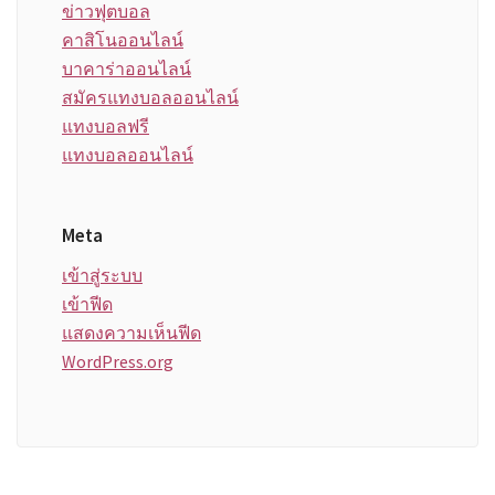
ข่าวฟุตบอล
คาสิโนออนไลน์
บาคาร่าออนไลน์
สมัครแทงบอลออนไลน์
แทงบอลฟรี
แทงบอลออนไลน์
Meta
เข้าสู่ระบบ
เข้าฟีด
แสดงความเห็นฟีด
WordPress.org