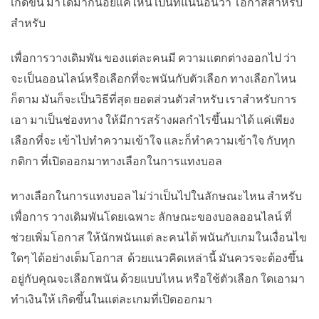
เกิดขึ้น มาได้มากน้อยแค่ไหน เป็นที่แน่นอนว่า โอกาสสำหรับ
สำหรับ
เพื่อการวางเดิมพัน ของแต่ละคนมี ความแตกต่างออกไป ว่า
จะเป็นออนไลน์หรือเลือกที่จะพนันกับตัวเลือก ทางเลือกไหน
ก็ตาม มันก็จะเป็นวิธีที่สุด ยอดส่วนตัวสำหรับ เราสำหรับการ
เอา มาเป็นช่องทาง ให้มีการสร้างผลกำไรขึ้นมาได้ แค่เพียง
เลือกที่จะ เข้าไปทำความเข้าใจ และก็ทำความเข้าใจ กับทุก
กติกา ที่เปิดออกมา
ทางเลือกในการแทงบอล
ทางเลือกในการแทงบอล ไม่ว่าเป็นไปในลักษณะไหน สำหรับ
เพื่อการ วางเดิมพันโดยเฉพาะ ลักษณะของบอลออนไลน์ ที่
ช่วยเพิ่มโอกาส ให้นักพนันแต่ ละคนได้ พนันกับเกมในเงื่อนไข
ใดๆ ได้อย่างเต็มโอกาส ด้วยแนวคิดเหล่านี้ มันควรจะต้องขึ้น
อยู่กับคุณจะเลือกพนัน ด้วยแบบไหน หรือใช้ตัวเลือก ใดเอามา
ทำเงินให้ เกิดขึ้นในแต่ละเกมที่เปิดออกมา