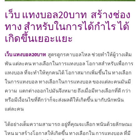
เว็บ แทงบอล20บาท สร้างช่อง
ทาง สำหรับในการได้กำไร ได้
เกิดขึ้นเยอะแยะ
เว็บ แทงบอล20บาท
สูตรดูกรคาบอลไหล ช่วยทำให้ผู้วางเดิม
พัน แต่ละคน
ทางเลือกในการแทงบอล
โอกาสสำหรับเพื่อการ
แทงบอล ที่จะทำให้ทุกคนได้ โอกาสมากเพิ่มขึ้นใน ทางเลือก
ในการแทงบอล ทางเลือกในการแทงบอล ของแต่ละคนมันมี
ความ แตกต่างออกไปมันจึงหมาย ถึงเมื่อมีทางเลือกที่ดี กว่า
หรือมีเงื่อนไขที่ดีกว่าก็จะส่งผลดีให้เกิดขึ้น มากับนักพนัน
แต่ละคน
ได้อย่างเต็มความสามารถ อยู่ที่คุณจะเลือก พนันด้วยลักษณะ
ไหน มาสร้างโอกาสให้เกิดขึ้น ทางเลือกใน การแทงบอล ที่มี