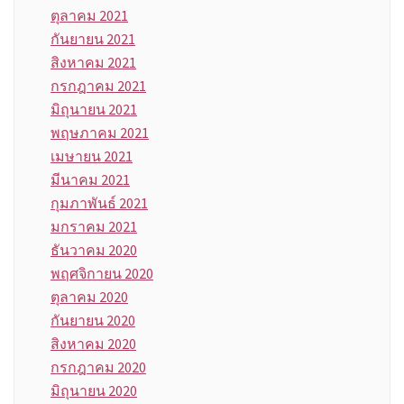
ตุลาคม 2021
กันยายน 2021
สิงหาคม 2021
กรกฎาคม 2021
มิถุนายน 2021
พฤษภาคม 2021
เมษายน 2021
มีนาคม 2021
กุมภาพันธ์ 2021
มกราคม 2021
ธันวาคม 2020
พฤศจิกายน 2020
ตุลาคม 2020
กันยายน 2020
สิงหาคม 2020
กรกฎาคม 2020
มิถุนายน 2020