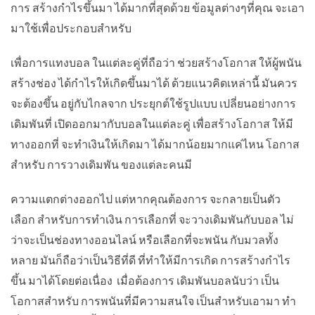
การ สร้างกำไรขึ้นมา ได้มากที่สุดด้วย ข้อมูลต่างๆที่คุณ จะเอา
มาใช้เพื่อประกอบสำหรับ
เพื่อการแทงบอล ในแต่ละคู่ที่ถือว่า ช่วยสร้างโอกาส ให้ผู้พนัน
สร้างช่อง ได้กำไรให้เกิดขึ้นมาได้ ด้วยแนวคิดเหล่านี้ มันควร
จะต้องขึ้น อยู่กับไกลจาก ประยุกต์ใช้รูปแบบ เปลี่ยนอย่างการ
เดิมพันที่ เปิดออกมากับบอลในแต่ละคู่ เพื่อสร้างโอกาส ให้มี
ทางออกที่ จะทำเงินให้เกิดมา ได้มากน้อยมากแค่ไหน โอกาส
สำหรับ การวางเดิมพัน ของแต่ละคนมี
ความแตกต่างออกไป แต่หากคุณต้องการ จะกลายเป็นตัว
เลือก สำหรับการทำเงิน การเลือกที่ จะวางเดิมพันกับบอล ไม่
ว่าจะเป็นช่องทางออนไลน์ หรือเลือกที่จะพนัน กับมวลทั้ง
หลาย มันก็ถือว่าเป็นวิธีที่ดี ที่ทำให้มีการเกิด การสร้างกำไร
ขึ้น มาได้โดยต่อเนื่อง เมื่อต้องการ เดิมพันบอลนับว่า เป็น
โอกาสสำหรับ การพนันที่มีความสนใจ เป็นสำหรับเอามา ทำ