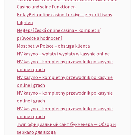
Casino und seine Funktionen
KolayBet online casino Türkiye – geçerli lisans
bilgileri
Nejlepší česká online casina – kompletní
průvodce a hodnocení
Mostbet w Polsce – obsługa klienta
NV kasyno – wpłaty i wypłaty w kasynie online
NV kasyno – kompletny przewodnik po kasynie
online i grach
NV kasyno – kompletny przewodnik po kasynie
online i grach
NV kasyno – kompletny przewodnik po kasynie
online i grach
NV kasyno – kompletny przewodnik po kasynie
online i grach
1win официальный сайт букмекера — Обзор и
зеркало для входа