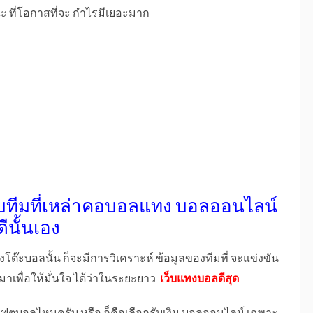
ะ ที่โอกาสที่จะ กำไรมีเยอะมาก
กับทีมที่เหล่าคอบอลแทง บอลออนไลน์
ีนั้นเอง
ต๊ะบอลนั้น ก็จะมีการวิเคราะห์ ข้อมูลของทีมที่ จะแข่งขัน
มาเพื่อให้มั่นใจ ได้ว่าในระยะยาว
เว็บแทงบอลดีสุด
ุตบอลไหนครับ หรือ ก็คือเลือกรับเงิน บอลออนไลน์ เฉพาะ