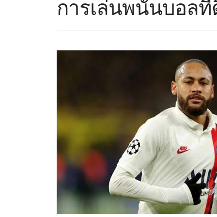
การเล่นพนันบอลที่ดี