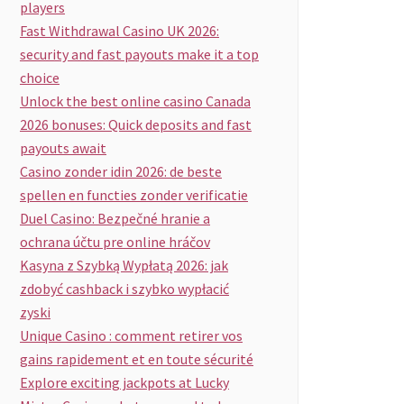
players
Fast Withdrawal Casino UK 2026:
security and fast payouts make it a top
choice
Unlock the best online casino Canada
2026 bonuses: Quick deposits and fast
payouts await
Casino zonder idin 2026: de beste
spellen en functies zonder verificatie
Duel Casino: Bezpečné hranie a
ochrana účtu pre online hráčov
Kasyna z Szybką Wypłatą 2026: jak
zdobyć cashback i szybko wypłacić
zyski
Unique Casino : comment retirer vos
gains rapidement et en toute sécurité
Explore exciting jackpots at Lucky