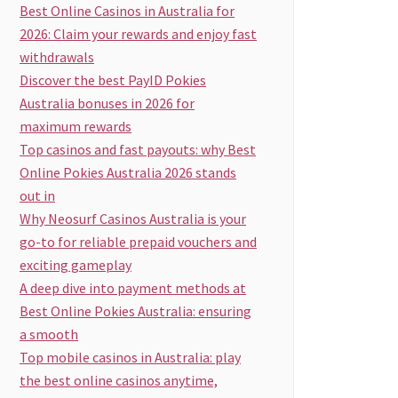
Best Online Casinos in Australia for
2026: Claim your rewards and enjoy fast
withdrawals
Discover the best PayID Pokies
Australia bonuses in 2026 for
maximum rewards
Top casinos and fast payouts: why Best
Online Pokies Australia 2026 stands
out in
Why Neosurf Casinos Australia is your
go-to for reliable prepaid vouchers and
exciting gameplay
A deep dive into payment methods at
Best Online Pokies Australia: ensuring
a smooth
Top mobile casinos in Australia: play
the best online casinos anytime,