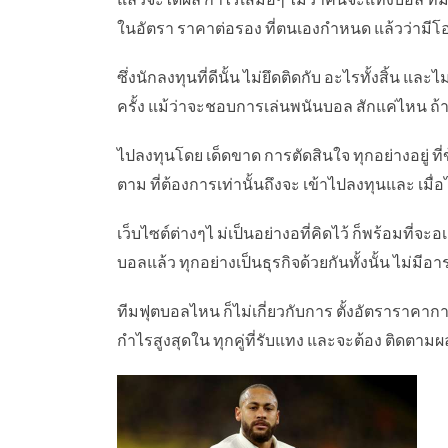
ในอัตรา ราคาต่อรอง ที่ตนเองกำหนด แล้วว่ามีโอก
ซึ่งนักลงทุนที่ดีนั้น ไม่ยึดติดกับ อะไรทั้งสิ้น
และไม
ครั้ง แม้ว่าจะชอบการเล่นพนันบอล สักแค่ไหน ถ้
ไปลงทุนโดย เด็ดขาด การตัดสินใจ ทุกอย่างอยู่ ที่
ตาม ที่ต้องการเท่านั้นถึงจะ เข้าไปลงทุนและ เมื่
เว็บไซต์ต่างๆไ ม่เป็นอย่างอที่คิดไว้ ก็พร้อมที่
บอลแล้ว ทุกอย่างเป็นธุรกิจด้วยกันทั้งนั้น ไม่มีอา
ทีมฟุตบอลไหน ก็ไม่เกี่ยวกับการ ตั้งอัตราราคาการ
กำไรสูงสุดใน ทุกคู่ที่รับแทง และจะต้อง ติดตาม