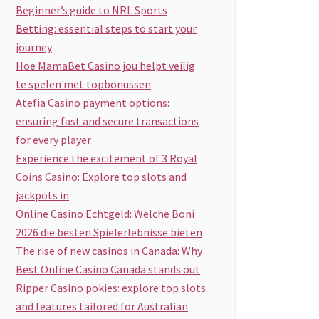
Beginner’s guide to NRL Sports
Betting: essential steps to start your
journey
Hoe MamaBet Casino jou helpt veilig
te spelen met topbonussen
Atefia Casino payment options:
ensuring fast and secure transactions
for every player
Experience the excitement of 3 Royal
Coins Casino: Explore top slots and
jackpots in
Online Casino Echtgeld: Welche Boni
2026 die besten Spielerlebnisse bieten
The rise of new casinos in Canada: Why
Best Online Casino Canada stands out
Ripper Casino pokies: explore top slots
and features tailored for Australian