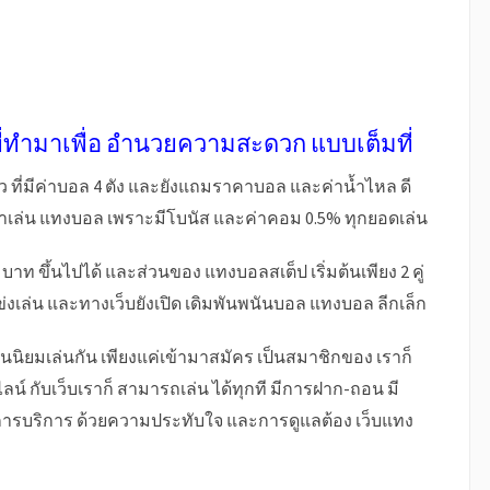
ี่ทำมาเพื่อ อำนวยความสะดวก แบบเต็มที่
ยว ที่มีค่าบอล 4 ตัง และยังแถมราคาบอล และค่าน้ำไหล ดี
้ามาเล่น แทงบอล เพราะมีโบนัส และค่าคอม 0.5% ทุกยอดเล่น
10 บาท ขึ้นไปได้ และส่วนของ แทงบอลสเต็ป เริ่มต้นเพียง 2 คู่
ข่งเล่น และทางเว็บยังเปิด เดิมพันพนันบอล แทงบอล ลีกเล็ก
 คนนิยมเล่นกัน เพียงแค่เข้ามาสมัคร เป็นสมาชิกของ เราก็
์ กับเว็บเราก็ สามารถเล่น ได้ทุกที มีการฝาก-ถอน มี
ในการบริการ ด้วยความประทับใจ และการดูแลต้อง เว็บแทง