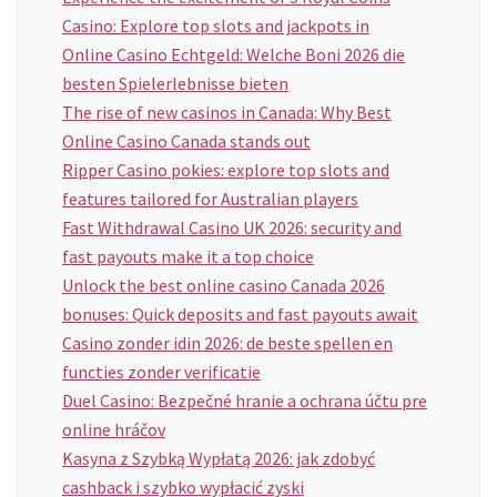
Casino: Explore top slots and jackpots in
Online Casino Echtgeld: Welche Boni 2026 die
besten Spielerlebnisse bieten
The rise of new casinos in Canada: Why Best
Online Casino Canada stands out
Ripper Casino pokies: explore top slots and
features tailored for Australian players
Fast Withdrawal Casino UK 2026: security and
fast payouts make it a top choice
Unlock the best online casino Canada 2026
bonuses: Quick deposits and fast payouts await
Casino zonder idin 2026: de beste spellen en
functies zonder verificatie
Duel Casino: Bezpečné hranie a ochrana účtu pre
online hráčov
Kasyna z Szybką Wypłatą 2026: jak zdobyć
cashback i szybko wypłacić zyski