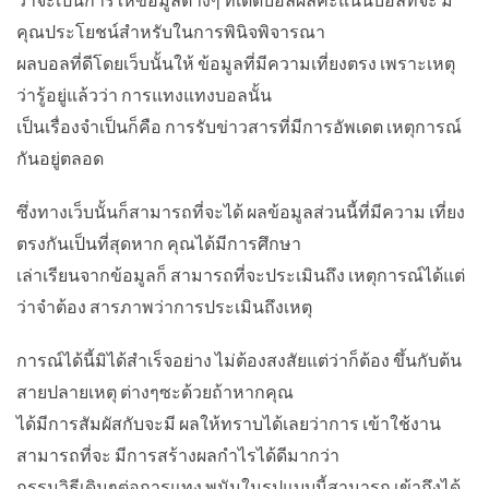
ว่าจะเป็นการให้ข้อมูลต่างๆ ทีเด็ดบอลผลคะแนนบอลที่จะ มี
คุณประโยชน์สำหรับในการพินิจพิจารณา
ผลบอลที่ดีโดยเว็บนั้นให้ ข้อมูลที่มีความเที่ยงตรง เพราะเหตุ
ว่ารู้อยู่แล้วว่า การแทงแทงบอลนั้น
เป็นเรื่องจำเป็นก็คือ การรับข่าวสารที่มีการอัพเดต เหตุการณ์
กันอยู่ตลอด
ซึ่งทางเว็บนั้นก็สามารถที่จะได้ ผลข้อมูลส่วนนี้ที่มีความ เที่ยง
ตรงกันเป็นที่สุดหาก คุณได้มีการศึกษา
เล่าเรียนจากข้อมูลก็ สามารถที่จะประเมินถึง เหตุการณ์ได้แต่
ว่าจำต้อง สารภาพว่าการประเมินถึงเหตุ
การณ์ได้นี้มิได้สำเร็จอย่าง ไม่ต้องสงสัยแต่ว่าก็ต้อง ขึ้นกับต้น
สายปลายเหตุ ต่างๆซะด้วยถ้าหากคุณ
ได้มีการสัมผัสกับจะมี ผลให้ทราบได้เลยว่าการ เข้าใช้งาน
สามารถที่จะ มีการสร้างผลกำไรได้ดีมากว่า
กรรมวิธีเดิมๆต่อการแทง พนันในรูปแบบนี้สามารถ เข้าถึงได้