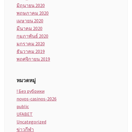
มิถุนายน 2020
พฤษภาคม 2020
เมษายน 2020
มีนาคม 2020
กุมภาพันธ์ 2020
มกราคม 2020
ธันวาคม 2019
พฤศจิกายน 2019
หมวดหมู่
! Без рубрики
novos-casinos-2026
public
UFABET
Uncategorized
ข่าวกีฬา