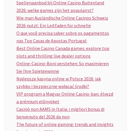
Spellenaanbod bij Online Casino Buitenland
2026: welke games zijn het populairst?
Wie man Ausländische Online Casinos Schweiz
2026 nutzt: Ein Leitfaden für schnelle
O que você precisa saber sobre os pagamentos
nas Top Casas de Apostas Portugal:
Best Online Casino Canada games: explore top
slots and thrilling live dealer options
Online-Casino-Boni verstehen: So maximieren
Sie Ihre Spielgewinne
Najlepsze kasyna online w Polsce 2026: jak
szybko i bezpiecznie wpłacać środki?
VIP program a Magyar Online Casino-ban: élvezd
a prémium előnyöket
Casinò non AAMS in Italia: i migliori bonus di
benvenuto del 2026 da non
The future of online gaming: trends and insights