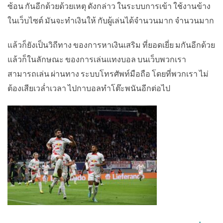
ซ้อน กันอีกด้วยด้วยเหตุ ดังกล่าว ในระบบการเข้า ใช้งานข้าง
ในเว็บไซต์ มันจะทำเงินให้ กับผู้เล่นได้จำนวนมาก จำนวนมาก
แล้วก็ยังเป็นวิถีทาง ของการหาเงินเสริม ที่ยอดเยี่ย มกันอีกด้วย
แล้วก็ในลักษณะ ของการเล่นแทงบอล บนเว็บพวกเรา
สามารถเล่น ผ่านทาง ระบบโทรศัพท์มือถือ โดยที่พวกเรา ไม่
ต้องเสียเวล่ำเวลา ไปกาบอลทำโต๊ะพนันอีกต่อไป