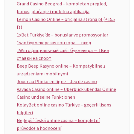
Grand Casino Beograd – kompletan pregled,
bonus, plaćanje i mobilna aplikacija
Lemon Casino Online – oficjalna strona pl (+155
fs)
1xBet Türkiye’de – bonuslar ve promosyonlar
1win букмекерская контора — вход
1Win официальный сайт букмекера — 1Вин
ставки на спорт
Beep Beep Kasyno online – Kompatybilne z
urządzeniami mobilnymi
Jouer au Plinko en ligne – Jeu de casino
Vavada Casino online – Überblick über das Online
Casino und seine Funktionen
KolayBet online casino Türkiye – geçerli lisans
bilgileri
Nejlepší česká online casina – kompletní
průvodce a hodnocení