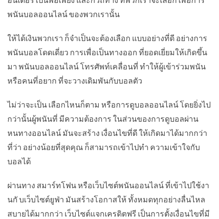
พนันบอลออนไลน์ ของพวกเรานั้น
ให้ได้เงินพวกเรา ก็จำเป็นจะต้องเลือก แบบอย่างที่ดี อย่างการ
พนันบอลโดดเดี่ยว การเพื่อเป็นทางออก ที่ยอดเยี่ยมให้เกิดขึ้น
มา พนันบอลออนไลน์ โทรศัพท์เคลื่อนที่ ทำให้ผู้เข้าร่วมพนัน
หรือคนที่อยาก ที่จะวางเดิมพันกับบอลตัว
ไม่ว่าจะเป็น เลือกไหนก็ตาม หรือการดูบอลออนไลน์ โดยยิ่งไป
กว่านั้นผู้พนันที่ มีความต้องการ ในส่วนของการดูบอลผ่าน
หนทางออนไลน์ มันจะสร้าง เงื่อนไขที่ดี ให้เกิดมาได้มากกว่า
ที่ว่า อย่างน้อยที่สุดคุณ ก็สามารถเข้าไปทำ ความเข้าใจกับ
บอลได้
ผ่านทาง สมาร์ทโฟน หรือเว็บไซต์พนันออนไลน์ ที่เข้าไปใช้งา
นกั บเว็บไซต์ยูฟ่า มันสร้างโอกาสให้ ทั้งหมดทุกอย่างลื่นไหล
สบายได้มากกว่า เว็บไซต์แจกเครดิตฟรี เป็นการตั้งเงื่อนไขที่มี