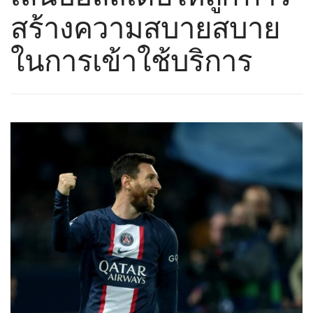
สร้างความสบายสบาย
ในการเข้าใช้บริการ