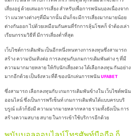
เสี่ยงอยู่ ด้วยเสมอการเสี่ยง สำหรับเพื่อการพนันบอลเนื่องจาก
ว่า แนวทางต่างๆที่มีมากนั้น มันก็จะมีการเสี่ยงมากมายน้อย
ต่างกันออก ไปด้วยเหมือนกันคนที่รักการลุ้นโชคก็ จำต้องเล่า
เรียนกรรมวิธีที่ มีการเสี่ยงต่ำที่สุด
เว็บไซต์การเดิมพัน เป็นอีกหนึ่งหนทางการลงทุนซึ่งสามารถ
สร้าง ความบันเทิงต่อ การลงทุนกับเกมการเดิมพันต่าง ๆ ที่มี
ความมากมายหลาย ให้กับนักเสี่ยงดวง ได้เลือกลงทุน กันอย่าง
มากอีกด้วย เป็นจังหวะที่ดี ของนักเล่นการพนัน
UFABET
ซึ่งสามารถ เลือกลงทุนกับ เกมการเดิมพันข้างใน เว็บไซต์พนัน
ออนไลน์ ซึ่งเป็นการพรีเซ็นท์ เกมการเดิมพันได้แบบครบบริ
บรูณ์ แล้วก็ยังมี ความมากมายหลากหลาย รวมทั้งยังเป็น การ
สร้างความสบาย สบาย ในการเข้าใช้บริการอีกด้วย
พนันบอลออนไลน์โทรศัพท์มือถือ ก็