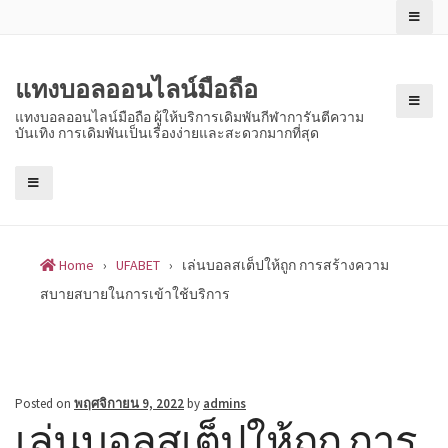
Skip
to
content
แทงบอลออนไลน์มือถือ
แทงบอลออนไลน์มือถือ ผู้ให้บริการเดิมพันกีฬาการันตีความ
บันเทิง การเดิมพันเป็นเรื่องง่ายและสะดวกมากที่สุด
Home
›
UFABET
›
เล่นบอลสเต็ปให้ถูก การสร้างความ
สบายสบายในการเข้าใช้บริการ
Posted on
พฤศจิกายน 9, 2022
by
admins
เล่นบอลสเต็ปให้ถูก การ