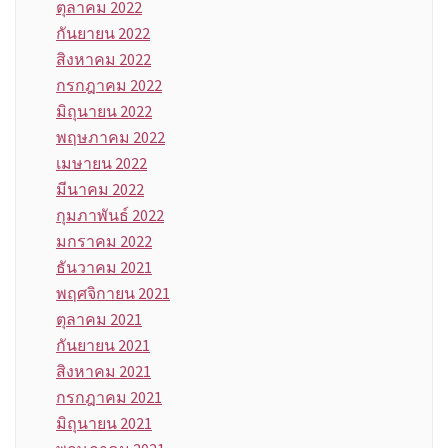
ตุลาคม 2022
กันยายน 2022
สิงหาคม 2022
กรกฎาคม 2022
มิถุนายน 2022
พฤษภาคม 2022
เมษายน 2022
มีนาคม 2022
กุมภาพันธ์ 2022
มกราคม 2022
ธันวาคม 2021
พฤศจิกายน 2021
ตุลาคม 2021
กันยายน 2021
สิงหาคม 2021
กรกฎาคม 2021
มิถุนายน 2021