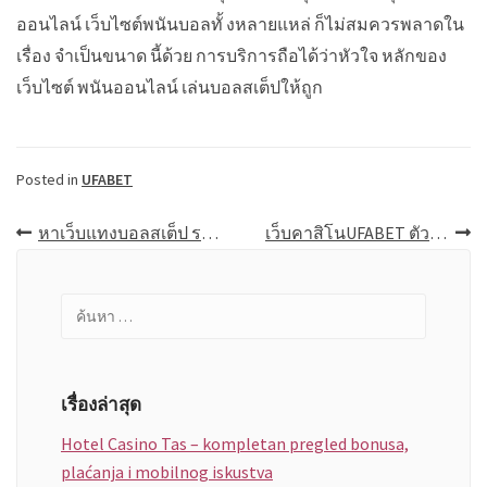
ออนไลน์ เว็บไซต์พนันบอลทั้ งหลายแหล่ ก็ไม่สมควรพลาดใน
เรื่อง จำเป็นขนาด นี้ด้วย การบริการถือได้ว่าหัวใจ หลักของ
เว็บไซต์ พนันออนไลน์ เล่นบอลสเต็ปให้ถูก
Posted in
UFABET
เมนู
หาเว็บแทงบอลสเต็ป ระบบการฝาก-ถอนเงินผ่าน UFABETออโต้
เว็บคาสิโนUFABET ตัวเลือกที่จะทำเงินให้เกิดขึ้นมาได้ไม่ยาก
นำทาง
ค้นหา
เรื่อง
สำหรับ:
เรื่องล่าสุด
Hotel Casino Tas – kompletan pregled bonusa,
plaćanja i mobilnog iskustva