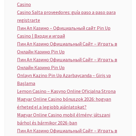
Casino
Casino Salta proveedores: guía paso a paso para
registrarte
Пин Ап Казино – Официальный сайт Pin Up
Casino | Входи и играй
Пин Ап Казино Официальный Сайт – Играть в
Онлайн Казино Pin Up
Пин Ап Казино Официальный Сайт – Играть в
Онлайн Казино Pin Up
Onlayn Kazino Pin Up Azərbaycanda – Giriş və
Başlama
Lemon Casino – Kasyno Online Oficjalna Strona
Magyar Online Casino bónuszok 2026: hogyan
érheted el a legjobb ajánlatokat?
Magyar Online Casino mobil élmény: játszani
bárhol és bármikor 2026-ban
Пин Ап Казино Официальный Сайт – Играть в