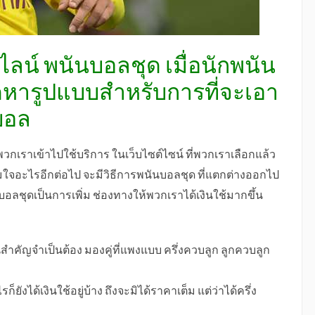
ลน์ พนันบอลชุด เมื่อนักพนัน
หารูปแบบสำหรับการที่จะเอา
บอล
วกเราเข้าไปใช้บริการ ในเว็บไซต์ไซน์ ที่พวกเราเลือกแล้ว
้มใจอะไรอีกต่อไป จะมีวิธีการพนันบอลชุด ที่แตกต่างออกไป
บอลชุดเป็นการเพิ่ม ช่องทางให้พวกเราได้เงินใช้มากขึ้น
วนสำคัญจำเป็นต้อง มองคู่ที่แพงแบบ ครึ่งควบลูก ลูกควบลูก
ยังได้เงินใช้อยู่บ้าง ถึงจะมิได้ราคาเต็ม แต่ว่าได้ครึ่ง