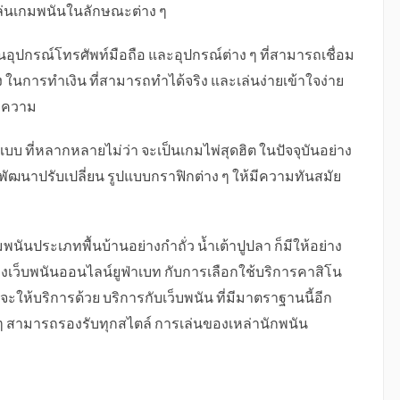
ล่นเกมพนันในลักษณะต่าง ๆ
ผ่านอุปกรณ์โทรศัพท์มือถือ และอุปกรณ์ต่าง ๆ ที่สามารถเชื่อม
ง ในการทำเงิน ที่สามารถทำได้จริง และเล่นง่ายเข้าใจง่าย
างความ
บบ ที่หลากหลายไม่ว่า จะเป็นเกมไพ่สุดฮิต ในปัจจุบันอย่าง
พัฒนาปรับเปลี่ยน รูปแบบกราฟิกต่าง ๆ ให้มีความทันสมัย
ันประเภทพื้นบ้านอย่างกำถั่ว น้ำเต้าปูปลา ก็มีให้อย่าง
เว็บพนันออนไลน์ยูฟ่าเบท กับการเลือกใช้บริการคาสิโน
 จะให้บริการด้วย บริการกับเว็บพนัน ที่มีมาตราฐานนี้อีก
 ๆ สามารถรองรับทุกสไตล์ การเล่นของเหล่านักพนัน