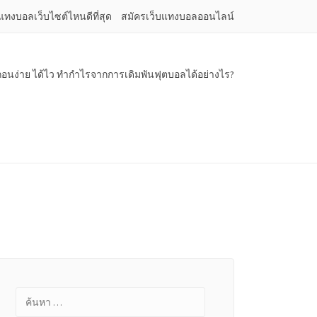
แทงบอลเว็บไซต์ไหนดีที่สุด
สมัครเว็บแทงบอลออนไลน์
นง่าย ได้ไว ทำกำไรจากการเดิมพันฟุตบอลได้อย่างไร?
ค้นหา