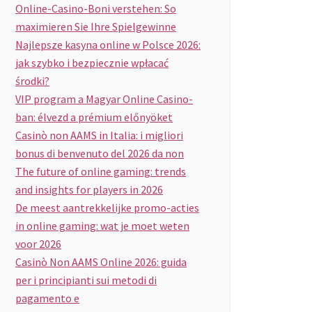
Online-Casino-Boni verstehen: So
maximieren Sie Ihre Spielgewinne
Najlepsze kasyna online w Polsce 2026:
jak szybko i bezpiecznie wpłacać
środki?
VIP program a Magyar Online Casino-
ban: élvezd a prémium előnyöket
Casinò non AAMS in Italia: i migliori
bonus di benvenuto del 2026 da non
The future of online gaming: trends
and insights for players in 2026
De meest aantrekkelijke promo-acties
in online gaming: wat je moet weten
voor 2026
Casinò Non AAMS Online 2026: guida
per i principianti sui metodi di
pagamento e