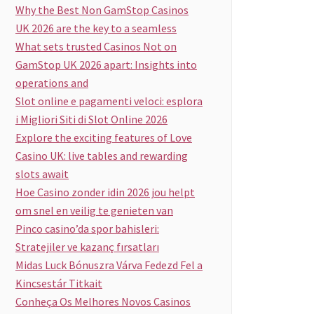
Why the Best Non GamStop Casinos
UK 2026 are the key to a seamless
What sets trusted Casinos Not on
GamStop UK 2026 apart: Insights into
operations and
Slot online e pagamenti veloci: esplora
i Migliori Siti di Slot Online 2026
Explore the exciting features of Love
Casino UK: live tables and rewarding
slots await
Hoe Casino zonder idin 2026 jou helpt
om snel en veilig te genieten van
Pinco casino’da spor bahisleri:
Stratejiler ve kazanç fırsatları
Midas Luck Bónuszra Várva Fedezd Fel a
Kincsestár Titkait
Conheça Os Melhores Novos Casinos