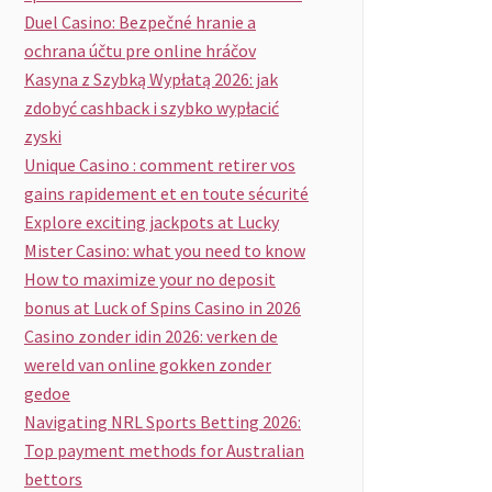
Duel Casino: Bezpečné hranie a
ochrana účtu pre online hráčov
Kasyna z Szybką Wypłatą 2026: jak
zdobyć cashback i szybko wypłacić
zyski
Unique Casino : comment retirer vos
gains rapidement et en toute sécurité
Explore exciting jackpots at Lucky
Mister Casino: what you need to know
How to maximize your no deposit
bonus at Luck of Spins Casino in 2026
Casino zonder idin 2026: verken de
wereld van online gokken zonder
gedoe
Navigating NRL Sports Betting 2026:
Top payment methods for Australian
bettors