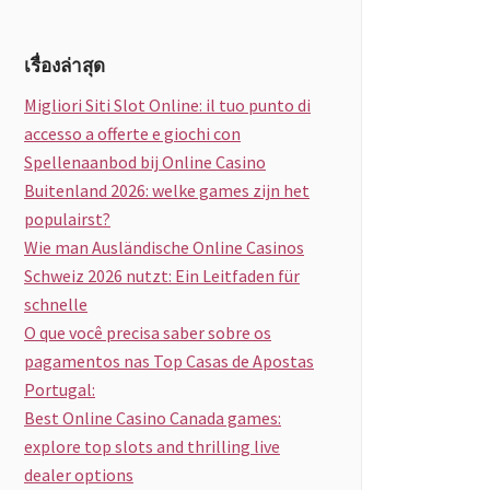
สำหรับ:
เรื่องล่าสุด
Migliori Siti Slot Online: il tuo punto di
accesso a offerte e giochi con
Spellenaanbod bij Online Casino
Buitenland 2026: welke games zijn het
populairst?
Wie man Ausländische Online Casinos
Schweiz 2026 nutzt: Ein Leitfaden für
schnelle
O que você precisa saber sobre os
pagamentos nas Top Casas de Apostas
Portugal:
Best Online Casino Canada games:
explore top slots and thrilling live
dealer options