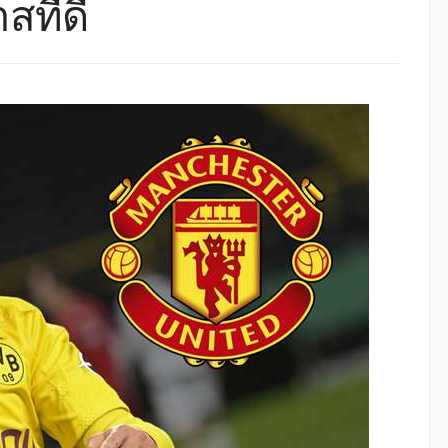
ที่ดี