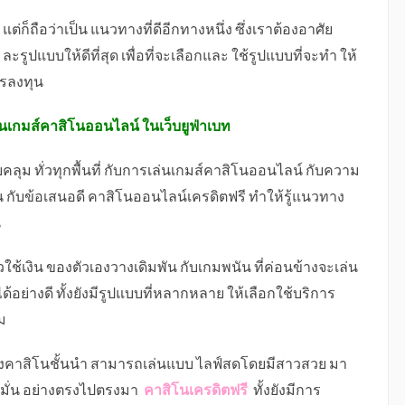
่ก็ถือว่าเป็น แนวทางที่ดีอีกทางหนึ่ง ซึ่งเราต้องอาศัย
รูปแบบให้ดีที่สุด เพื่อที่จะเลือกและ ใช้รูปแบบที่จะทำ ให้
ารลงทุน
นเกมส์คาสิโนออนไลน์ ในเว็บยูฟ่าเบท
ม ทั่วทุกพื้นที่ กับการเล่น
เกมส์คาสิโนออนไลน์ กับความ
น กับข้อเสนอดี คาสิโนออนไลน์เครดิตฟรี ทำให้รู้แนวทาง
น
ช้เงิน ของตัวเองวางเดิมพัน กับเกมพนัน ที่ค่อนข้างจะเล่น
อย่างดี ทั้งยังมีรูปแบบที่หลากหลาย ให้เลือกใช้บริการ
ม
่งคาสิโนชั้นนำ สามารถเล่นแบบ ไลฟ์สดโดยมีสาวสวย มา
อมั่น อย่างตรงไปตรงมา
คาสิโนเครดิตฟรี
ทั้งยังมีการ