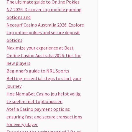
The ultimate guide to Online Pokies
NZ 2026: Discover top mobile gaming
options and
Neosurf Casino Australia 2026: Explore
top online pokies and secure deposit
options
Maximize your experience at Best
Online Casino Australia 2026: tips for
new players
Beginner’s guide to NRL Sports
Betting: essential steps to start your
journey
Hoe MamaBet Casino jou helpt veilig
te spelen met topbonussen
Atefia Casino payment options:
ensuring fast and secure transactions
for every player