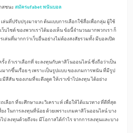
อกาสชนะ
สมัครufabet พนันบอล
นที่ปรับปรุงมาจาก ต้นแบบการเลือกใช้สื่อเพื่อกลุ่ม ผู้ใช้
ว็บไซต์ ของพวกเราได้มองเห็น ข้อนี้จำนวนมากพวกเรา ก็
ล่นที่มากกว่าเว็บอื่นอย่างไม่ต้องสงสัยรวมทั้ง มีบอลเปิด
้ง ถ้าเราเลือกที่ จะลงทุนกับคาสิโนออนไลน์ ซึ่งถือว่าเป็น
่มมากขึ้นเรื่อย ๆ เพราะเป็นรูปแบบ ของเกมการพนัน ที่มีรูป
สีสัน ของเกมที่จะดึงดูด ให้เราเข้าไปลงทุน ได้อย่าง
เลือก ที่จะศึกษาและวิเคราะห์ เพื่อให้ได้แนวทาง ที่ดีที่สุด
ี่ยง ในการลงทุนที่น้อย ด้วยเพราะเกมคาสิโนออนไลน์ บาง
้าไป ลงทุนด้วยถึงจะ มีโอกาสได้กำไร จากการลงทุนและบาง