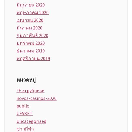
มิถุนายน 2020
พฤษภาคม 2020
เมษายน 2020
มีนาคม 2020
กุมภาพันธ์ 2020
มกราคม 2020
ธันวาคม 2019
พฤศจิกายน 2019
หมวดหมู่
! Без рубрики
novos-casinos-2026
public
UFABET
Uncategorized
ข่าวกีฬา