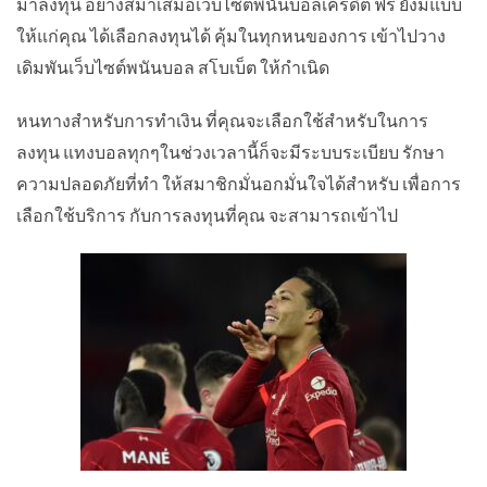
มาลงทุน อย่างสม่ำเสมอเว็บไซต์พนันบอลเครดิต ฟรี ยังมีแบบ
ให้แก่คุณ ได้เลือกลงทุนได้ คุ้มในทุกหนของการ เข้าไปวาง
เดิมพันเว็บไซต์พนันบอล สโบเบ็ต ให้กำเนิด
หนทางสำหรับการทำเงิน ที่คุณจะเลือกใช้สำหรับในการ
ลงทุน แทงบอลทุกๆในช่วงเวลานี้ก็จะมีระบบระเบียบ รักษา
ความปลอดภัยที่ทำ ให้สมาชิกมั่นอกมั่นใจได้สำหรับ เพื่อการ
เลือกใช้บริการ กับการลงทุนที่คุณ จะสามารถเข้าไป