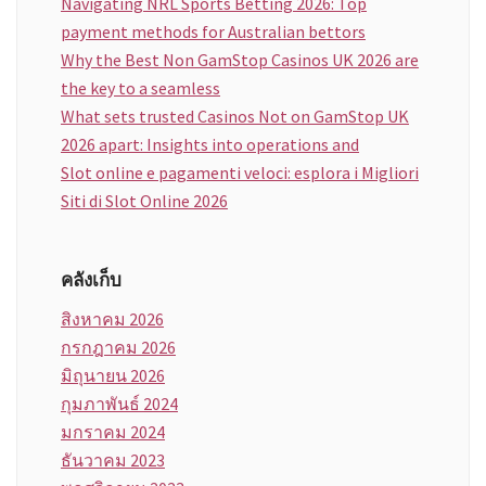
Navigating NRL Sports Betting 2026: Top
payment methods for Australian bettors
Why the Best Non GamStop Casinos UK 2026 are
the key to a seamless
What sets trusted Casinos Not on GamStop UK
2026 apart: Insights into operations and
Slot online e pagamenti veloci: esplora i Migliori
Siti di Slot Online 2026
คลังเก็บ
สิงหาคม 2026
กรกฎาคม 2026
มิถุนายน 2026
กุมภาพันธ์ 2024
มกราคม 2024
ธันวาคม 2023