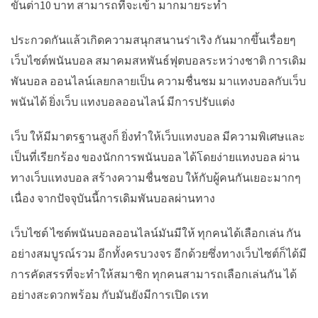
ขั้นต่ํา10 บาท สามารถที่จะเข้า มากมายระทำ
ประกวดกันแล้วเกิดความสนุกสนานร่าเริง กันมากขึ้นเรื่อยๆ
เว็บไซต์พนันบอล สมาคมสหพันธ์ฟุตบอลระหว่างชาติ การเดิม
พันบอล ออนไลน์เลยกลายเป็น ความชื่นชม มาแทงบอลกับเว็บ
พนันได้ ยิ่งเว็บ แทงบอลออนไลน์ มีการปรับแต่ง
เว็บ ให้มีมาตรฐานสูงก็ ยิ่งทำให้เว็บแทงบอล มีความพิเศษและ
เป็นที่เรียกร้อง ของนักการพนันบอล ได้โดยง่ายแทงบอล ผ่าน
ทางเว็บแทงบอล สร้างความชื่นชอบ ให้กับผู้คนกันเยอะมากๆ
เนื่อง จากปัจจุบันนี้การเดิมพันบอลผ่านทาง
เว็บไซต์ ไซต์พนันบอลออนไลน์มันมีให้ ทุกคนได้เลือกเล่น กัน
อย่างสมบูรณ์รวม อีกทั้งครบวงจร อีกด้วยซึ่งทางเว็บไซต์ก็ได้มี
การคัดสรรที่จะทำให้สมาชิก ทุกคนสามารถเลือกเล่นกัน ได้
อย่างสะดวกพร้อม กับมันยังมีการเปิด เรท