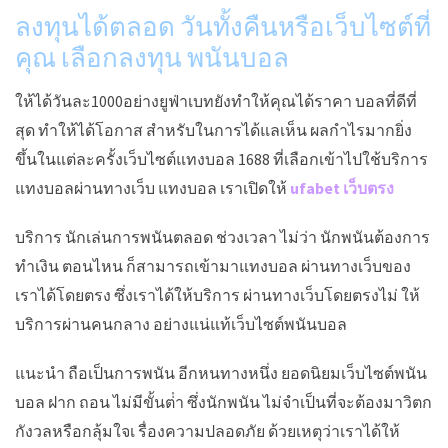
ลงทุนได้ตลอด วันทั้งคืนหรือเว็บไซต์ที่
คุณ เลือกลงทุน พนันบอล
ให้ได้วันละ1000อย่างยูฟ่าเบทยังทำให้คุณได้ราคา บอลที่ดีที่
สุด ทำให้ได้โอกาส สำหรับในการได้แลเห็น ผลกำไรมากยิ่ง
ขึ้นในแต่ละครั้งเว็บไซต์แทงบอล 1688 ที่เลือกเข้าไปใช้บริการ
แทงบอลผ่านทางเว็บ แทงบอล เราเปิดให้
ufabet เว็บตรง
บริการ นักเล่นการพนันตลอด ช่วงเวลา ไม่ว่า นักพนันต้องการ
ทำเงิน ตอนไหน ก็สามารถเข้ามาแทงบอล ผ่านทางเว็บของ
เราได้โดยตรง ซึ่งเราได้ให้บริการ ผ่านทางเว็บโดยตรงไม่ ให้
บริการผ่านคนกลาง อย่างแน่แท้เว็บไซต์พนันบอล
แนะนํา ถือเป็นการพนัน อีกหนทางหนึ่ง ยอดนิยมเว็บไซต์พนัน
บอล ฝาก ถอน ไม่มีขั้นต่ํา ซึ่งนักพนัน ไม่จำเป็นที่จะต้องมาวิตก
กังวลหรือกลุ้มใจเ รื่องความปลอดภัย ด้วยเหตุว่าเราได้ให้