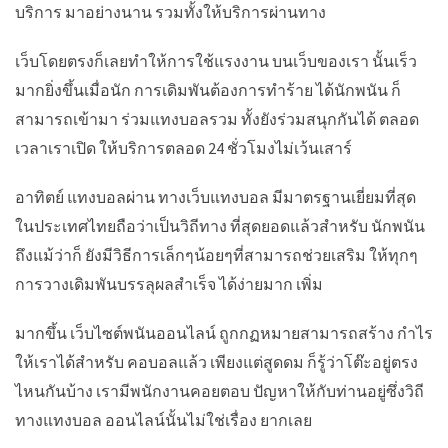
บริการ มาอย่างนาน รวมทั้งให้บริการผ่านทาง
เว็บโดยตรงก็เลยทำให้การใช้แรงงาน บนเว็บของเรา นั้นเร็ว
มากยิ่งขึ้นเมื่อนัก การเดิมพันต้องการทำร้าย ได้นักพนัน ก็
สามารถเข้ามา ร่วมแทงบอลรวม ทั้งยังร่วมสนุกกันได้ ตลอด
เวลาเราเปิด ให้บริการตลอด 24 ชั่วโมงไม่เว้นเสาร์
อาทิตย์ แทงบอลผ่าน ทางเว็บแทงบอล มีมาตรฐานเยี่ยมที่สุด
ในประเทศไทยถือว่าเป็นวิถีทาง ที่สุดยอดแล้วสำหรับ นักพนัน
ถึงแม้ว่าก็ ยังมีวิธีการเล็กๆน้อยๆที่สามารถช่วยเสริม ให้ทุกๆ
การวางเดิมพันบรรลุผลสำเร็จ ได้ง่ายมาก เพิ่ม
มากขึ้น เว็บไซต์พนันออนไลน์ ถูกกฏหมายสามารถสร้าง กำไร
ให้เราได้สำหรับ คอบอลแล้ว เพียงแต่สูดดม ก็รู้ว่าโต๊ะอยู่ตรง
ไหนกันบ้าง เรามีพนักงานคอยตอบ ปัญหาให้กับท่านอยู่ซึ่งวิถี
ทางแทงบอล ออนไลน์นั้นไม่ใช่เรื่อง ยากเลย