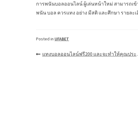
การพนันบอลออนไลน์ ผู้เล่นหน้าใหม่ สามารถเข้ามา
พนัน บอล ควรแทง อย่าง มีสติ และศึกษา รายละเ
Posted in
UFABET
เมนู
แทงบอลออนไลน์ฟรี200 แล
นำทาง
เรื่อง