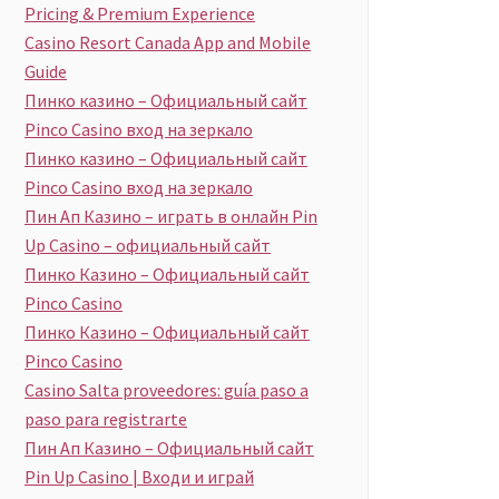
Pricing & Premium Experience
Casino Resort Canada App and Mobile
Guide
Пинко казино – Официальный сайт
Pinco Casino вход на зеркало
Пинко казино – Официальный сайт
Pinco Casino вход на зеркало
Пин Ап Казино – играть в онлайн Pin
Up Casino – официальный сайт
Пинко Казино – Официальный сайт
Pinco Casino
Пинко Казино – Официальный сайт
Pinco Casino
Casino Salta proveedores: guía paso a
paso para registrarte
Пин Ап Казино – Официальный сайт
Pin Up Casino | Входи и играй