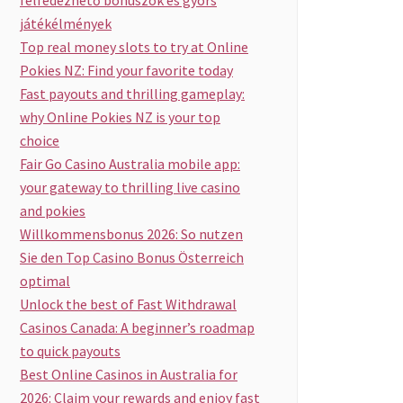
felfedezhető bónuszok és gyors
játékélmények
Top real money slots to try at Online
Pokies NZ: Find your favorite today
Fast payouts and thrilling gameplay:
why Online Pokies NZ is your top
choice
Fair Go Casino Australia mobile app:
your gateway to thrilling live casino
and pokies
Willkommensbonus 2026: So nutzen
Sie den Top Casino Bonus Österreich
optimal
Unlock the best of Fast Withdrawal
Casinos Canada: A beginner’s roadmap
to quick payouts
Best Online Casinos in Australia for
2026: Claim your rewards and enjoy fast