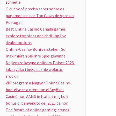
schnelle
O que você precisa saber sobre os
pagamentos nas Top Casas de Apostas
Portugal:
Best Online Casino Canada games:
explore top slots and thrilling live
dealer options
Online-Casino-Boni verstehen: So
maximieren Sie Ihre Spielgewinne
Najlepsze kasyna online w Polsce 2026:
jak szybko i bezpiecznie wpłacać
środki?
VIP program a Magyar Online Casino-
ban: élvezd a prémium előnyöket
Casinò non AAMS in Italia: i migliori
bonus di benvenuto del 2026 da non
The future of online gaming: trends