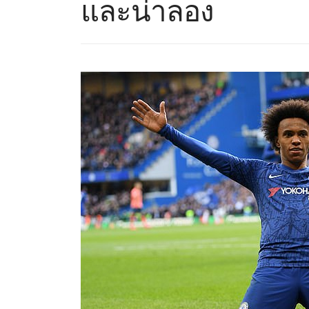
และน่าลอง